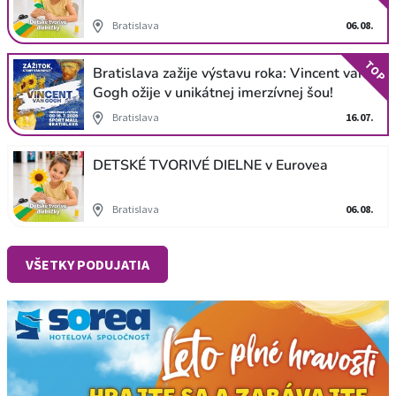
Bratislava
06.08.
TOP
Bratislava zažije výstavu roka: Vincent van
Gogh ožije v unikátnej imerzívnej šou!
Bratislava
16.07.
DETSKÉ TVORIVÉ DIELNE v Eurovea
Bratislava
06.08.
VŠETKY PODUJATIA