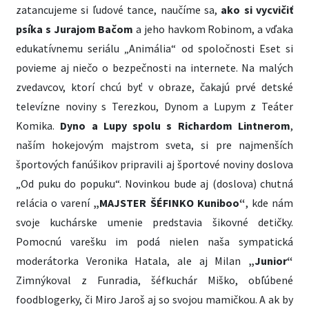
zatancujeme si ľudové tance, naučíme sa,
ako si vycvičiť
psíka s Jurajom Bačom
a jeho havkom Robinom, a vďaka
edukatívnemu seriálu „Animália“ od spoločnosti Eset si
povieme aj niečo o bezpečnosti na internete. Na malých
zvedavcov, ktorí chcú byť v obraze, čakajú prvé detské
televízne noviny s Terezkou, Dynom a Lupym z Teáter
Komika.
Dyno a Lupy spolu s Richardom Lintnerom
,
naším hokejovým majstrom sveta, si pre najmenších
športových fanúšikov pripravili aj športové noviny doslova
„Od puku do popuku“. Novinkou bude aj (doslova) chutná
relácia o varení
„MAJSTER ŠÉFINKO Kuniboo“
, kde nám
svoje kuchárske umenie predstavia šikovné detičky.
Pomocnú varešku im podá nielen naša sympatická
moderátorka Veronika Hatala, ale aj Milan
„Junior“
Zimnýkoval z Funradia, šéfkuchár Miško, obľúbené
foodblogerky, či Miro Jaroš aj so svojou mamičkou. A ak by