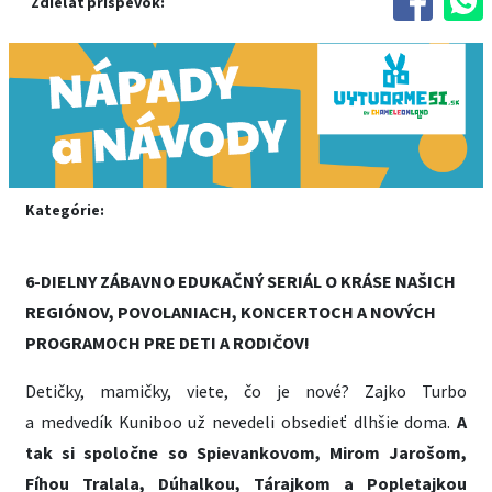
Zdieľať príspevok:
Kategórie:
6-DIELNY ZÁBAVNO EDUKAČNÝ SERIÁL O KRÁSE NAŠICH
REGIÓNOV, POVOLANIACH, KONCERTOCH A NOVÝCH
PROGRAMOCH PRE DETI A RODIČOV!
Detičky, mamičky, viete, čo je nové? Zajko Turbo
a medvedík Kuniboo už nevedeli obsedieť dlhšie doma.
A
tak si spoločne so Spievankovom, Mirom Jarošom,
Fíhou Tralala, Dúhalkou, Tárajkom a Popletajkou