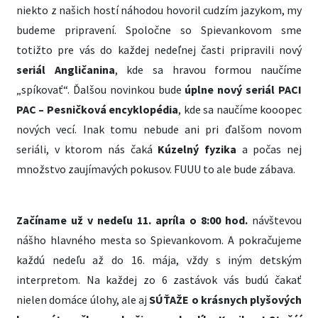
niekto z našich hostí náhodou hovoril cudzím jazykom, my
budeme pripravení. Spoločne so Spievankovom sme
totižto pre vás do každej nedeľnej časti pripravili nový
seriál Angličanina
, kde sa hravou formou naučíme
„spíkovať“. Ďalšou novinkou bude
úplne nový seriál PACI
PAC – Pesničková encyklopédia
, kde sa naučíme kooopec
nových vecí. Inak tomu nebude ani pri ďalšom novom
seriáli, v ktorom nás čaká
Kúzelný fyzika
a počas nej
množstvo zaujímavých pokusov. FUUU to ale bude zábava.
Začíname už v nedeľu 11. apríla o 8:00 hod.
návštevou
nášho hlavného mesta so Spievankovom. A pokračujeme
každú nedeľu až do 16. mája, vždy s iným detským
interpretom. Na každej zo 6 zastávok vás budú čakať
nielen domáce úlohy, ale aj
SÚŤAŽE o krásnych plyšových