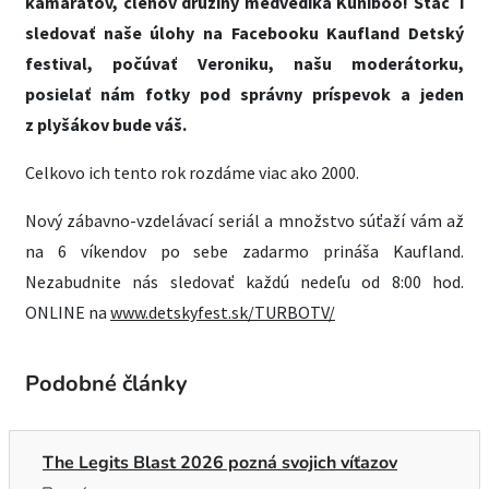
kamarátov, členov družiny medvedíka Kuniboo! Stač´í
sledovať naše úlohy na Facebooku Kaufland Detský
festival, počúvať Veroniku, našu moderátorku,
posielať nám fotky pod správny príspevok a jeden
z plyšákov bude váš.
Celkovo ich tento rok rozdáme viac ako 2000.
Nový zábavno-vzdelávací seriál a množstvo súťaží vám až
na 6 víkendov po sebe zadarmo prináša Kaufland.
Nezabudnite nás sledovať každú nedeľu od 8:00 hod.
ONLINE na
www.detskyfest.sk/TURBOTV/
Podobné články
The Legits Blast 2026 pozná svojich víťazov