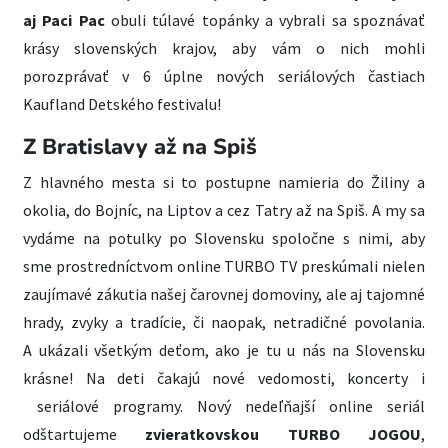
aj Paci Pac
obuli túlavé topánky a vybrali sa spoznávať
krásy slovenských krajov, aby vám o nich mohli
porozprávať v 6 úplne nových seriálových častiach
Kaufland Detského festivalu!
Z Bratislavy až na Spiš
Z hlavného mesta si to postupne namieria do Žiliny a
okolia, do Bojníc, na Liptov a cez Tatry až na Spiš. A my sa
vydáme na potulky po Slovensku spoločne s nimi, aby
sme prostredníctvom online TURBO TV preskúmali nielen
zaujímavé zákutia našej čarovnej domoviny, ale aj tajomné
hrady, zvyky a tradície, či naopak, netradičné povolania.
A ukázali všetkým deťom, ako je tu u nás na Slovensku
krásne! Na deti čakajú nové vedomosti, koncerty i
seriálové programy. Nový nedeľňajší online seriál
odštartujeme
zvieratkovskou TURBO JOGOU
,