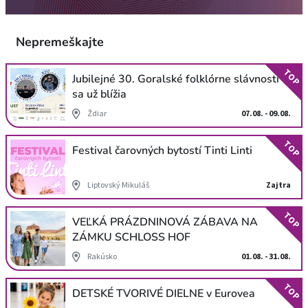
Nepremeškajte
TOP
Jubilejné 30. Goralské folklórne slávnosti
sa už blížia
Ždiar
07.08. - 09.08.
TOP
Festival čarovných bytostí Tinti Linti
Liptovský Mikuláš
Zajtra
TOP
VEĽKÁ PRÁZDNINOVÁ ZÁBAVA NA
ZÁMKU SCHLOSS HOF
Rakúsko
01.08. - 31.08.
TOP
DETSKÉ TVORIVÉ DIELNE v Eurovea