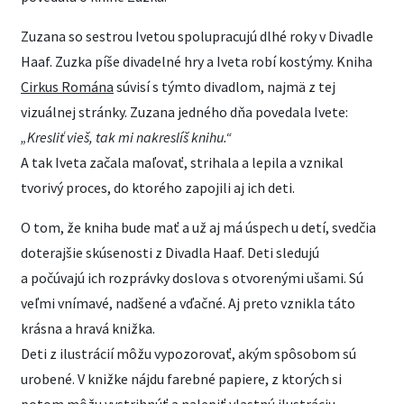
Zuzana so sestrou Ivetou spolupracujú dlhé roky v Divadle
Haaf. Zuzka píše divadelné hry a Iveta robí kostýmy. Kniha
Cirkus Romána
súvisí s týmto divadlom, najmä z tej
vizuálnej stránky. Zuzana jedného dňa povedala Ivete:
„Kresliť vieš, tak mi nakreslíš knihu.“
A tak Iveta začala maľovať, strihala a lepila a vznikal
tvorivý proces, do ktorého zapojili aj ich deti.
O tom, že kniha bude mať a už aj má úspech u detí, svedčia
doterajšie skúsenosti z Divadla Haaf. Deti sledujú
a počúvajú ich rozprávky doslova s otvorenými ušami. Sú
veľmi vnímavé, nadšené a vďačné. Aj preto vznikla táto
krásna a hravá knižka.
Deti z ilustrácií môžu vypozorovať, akým spôsobom sú
urobené. V knižke nájdu farebné papiere, z ktorých si