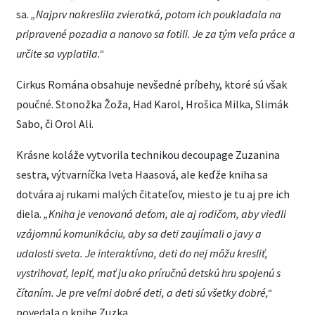
sa.
„Najprv nakreslila zvieratká, potom ich poukladala na
pripravené pozadia a nanovo sa fotili. Je za tým veľa práce a
určite sa vyplatila.“
Cirkus Romána obsahuje nevšedné príbehy, ktoré sú však
poučné. Stonožka Žoža, Had Karol, Hrošica Milka, Slimák
Sabo, či Orol Ali.
Krásne koláže vytvorila technikou decoupage Zuzanina
sestra, výtvarníčka Iveta Haasová, ale keďže kniha sa
dotvára aj rukami malých čitateľov, miesto je tu aj pre ich
diela.
„Kniha je venovaná deťom, ale aj rodičom, aby viedli
vzájomnú komunikáciu, aby sa deti zaujímali o javy a
udalosti sveta. Je interaktívna, deti do nej môžu kresliť,
vystrihovať, lepiť, mať ju ako príručnú detskú hru spojenú s
čítaním. Je pre veľmi dobré deti, a deti sú všetky dobré,“
povedala o knihe Zuzka.