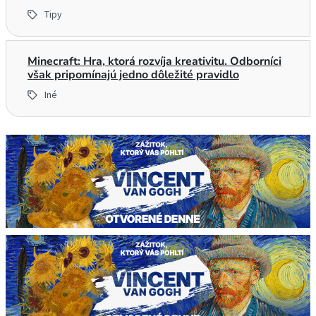
Tipy
Minecraft: Hra, ktorá rozvíja kreativitu. Odborníci
však pripomínajú jedno dôležité pravidlo
Iné