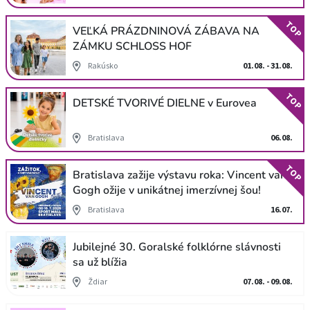
TOP
VEĽKÁ PRÁZDNINOVÁ ZÁBAVA NA
ZÁMKU SCHLOSS HOF
Rakúsko
01.08. - 31.08.
TOP
DETSKÉ TVORIVÉ DIELNE v Eurovea
Bratislava
06.08.
TOP
Bratislava zažije výstavu roka: Vincent van
Gogh ožije v unikátnej imerzívnej šou!
Bratislava
16.07.
Jubilejné 30. Goralské folklórne slávnosti
sa už blížia
Ždiar
07.08. - 09.08.