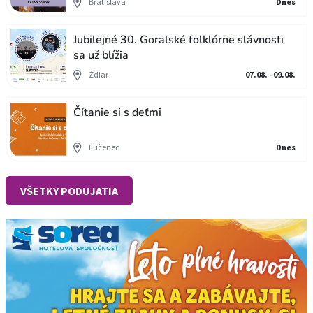
Bratislava
Dnes
Jubilejné 30. Goralské folklórne slávnosti
sa už blížia
Ždiar
07.08. - 09.08.
Čítanie si s deťmi
Lučenec
Dnes
VŠETKY PODUJATIA