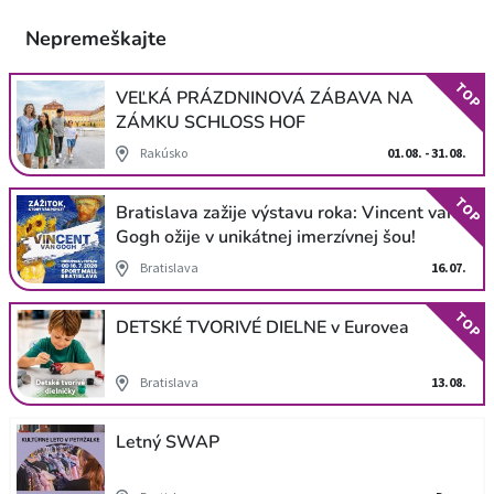
Nepremeškajte
TOP
VEĽKÁ PRÁZDNINOVÁ ZÁBAVA NA
ZÁMKU SCHLOSS HOF
Rakúsko
01.08. - 31.08.
TOP
Bratislava zažije výstavu roka: Vincent van
Gogh ožije v unikátnej imerzívnej šou!
Bratislava
16.07.
TOP
DETSKÉ TVORIVÉ DIELNE v Eurovea
Bratislava
13.08.
Letný SWAP