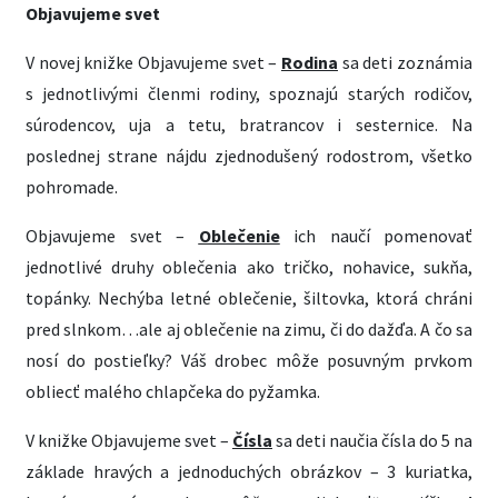
Objavujeme svet
V novej knižke Objavujeme svet –
Rodina
sa deti zoznámia
s jednotlivými členmi rodiny, spoznajú starých rodičov,
súrodencov, uja a tetu, bratrancov i sesternice. Na
poslednej strane nájdu zjednodušený rodostrom, všetko
pohromade.
Objavujeme svet –
Oblečenie
ich naučí pomenovať
jednotlivé druhy oblečenia ako tričko, nohavice, sukňa,
topánky. Nechýba letné oblečenie, šiltovka, ktorá chráni
pred slnkom…ale aj oblečenie na zimu, či do dažďa. A čo sa
nosí do postieľky? Váš drobec môže posuvným prvkom
obliecť malého chlapčeka do pyžamka.
V knižke Objavujeme svet –
Čísla
sa deti naučia čísla do 5 na
základe hravých a jednoduchých obrázkov – 3 kuriatka,