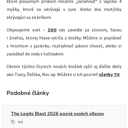
ktoré posuvným prvkom môžete „vyliahnuť“ z vajíčka. 4
myšky, ktoré sa ukrývajú v syre. Alebo dva motýliky
skrývajúci sa za kríkom.
Objavujeme svet –
ZOO
vás zavedie za slonom, ťavou
i žirafou, ktorej hlava vytŕča z knižky. Môžete si poplávať
s hrochom v jazierku, roztiahnuť pávovi chvost, alebo si
zaskákať do vody s tučniakmi.
Okrem týchto štyroch nových knižiek vyšli aj ďalšie diely
ako Tvary, Škôlka, Noc ap. Môžete si ich pozrieť
všetky TU
.
Podobné články
The Legits Blast 2026 pozná svojich víťazov
Iné