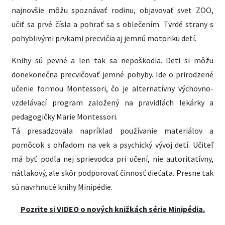
najnovšie môžu spoznávať rodinu, objavovať svet ZOO,
učiť sa prvé čísla a pohrať sa s oblečením. Tvrdé strany s
pohyblivými prvkami precvičia aj jemnú motoriku detí.
Knihy sú pevné a len tak sa nepoškodia. Deti si môžu
donekonečna precvičovať jemné pohyby. Ide o prirodzené
učenie formou Montessori, čo je alternatívny výchovno-
vzdelávací program založený na pravidlách lekárky a
pedagogičky Marie Montessori.
Tá presadzovala napríklad používanie materiálov a
pomôcok s ohľadom na vek a psychický vývoj detí. Učiteľ
má byť podľa nej sprievodca pri učení, nie autoritatívny,
nátlakový, ale skôr podporovať činnosť dieťaťa. Presne tak
sú navrhnuté knihy Minipédie.
Pozrite si VIDEO o nových knižkách série Minipédia.