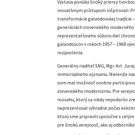
Výstava ponúka široký prierez tvorbou
inovatívnym prístupom inšpirovali. Pr
transformácie galandovskej tradície – 
generáciách slovenského moderného 
reprezentatívneho súboru diel chrono
galandovcov v rokoch 1957 – 1968 vývoj
rozpustenia.
Generálny riaditeľ SNG, Mgr. Art. Jura
mimoriadneho významu. Nielenže nadv
som mal možnosť osobne participovať
slovenského modernizmu. Pre verejnos
rozsahu, ktorý sa nikdy nepodarilo zr
neprezentoval výhradne počas existenc
ktorú sme pripravili spoločne s cel
pre širokú verejnosť, ako aj odborníko