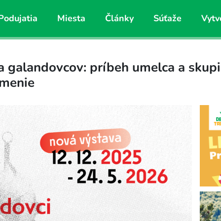
Podujatia
Miesta
Články
Súťaže
Vytv
 galandovcov: príbeh umelca a skupin
umenie