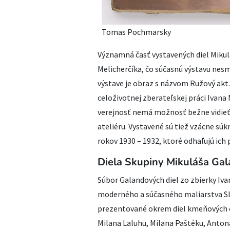
Tomas Pochmarsky
Významná časť vystavených diel Miku
Melicherčíka, čo súčasnú výstavu ne
výstave je obraz s názvom Ružový akt
celoživotnej zberateľskej práci Ivana
verejnosť nemá možnosť bežne vidieť 
ateliéru. Vystavené sú tiež vzácne súk
rokov 1930 – 1932, ktoré odhaľujú ich
Diela Skupiny Mikuláša Ga
Súbor Galandových diel zo zbierky Iva
moderného a súčasného maliarstva Slo
prezentované okrem diel kmeňových čl
Milana Laluhu, Milana Paštéku, Anto