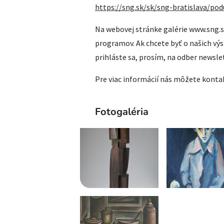
https://sng.sk/sk/sng-bratislava/pod
Na webovej stránke galérie www.sng.s
programov. Ak chcete byť o našich vý
prihláste sa, prosím, na odber newsle
Pre viac informácií nás môžete kont
Fotogaléria