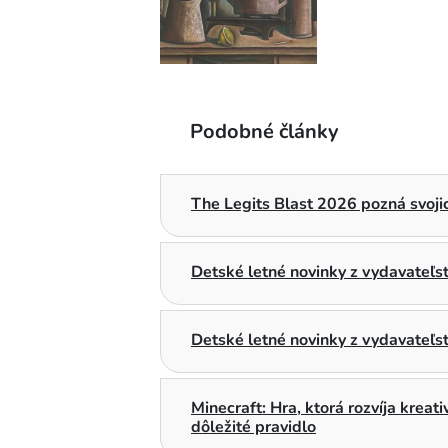
Podobné články
The Legits Blast 2026 pozná svojic
Detské letné novinky z vydavateľ
Detské letné novinky z vydavateľs
Minecraft: Hra, ktorá rozvíja kreat
dôležité pravidlo