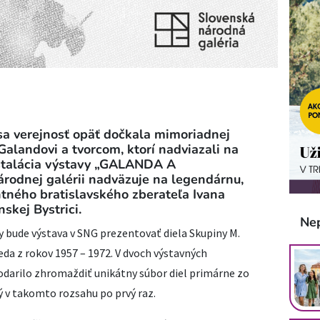
 sa verejnosť opäť dočkala mimoriadnej
alandovi a tvorcom, ktorí nadviazali na
nštalácia výstavy „GALANDA A
odnej galérii nadväzuje na legendárnu,
ného bratislavského zberateľa Ivana
skej Bystrici.
Ne
y bude výstava v SNG prezentovať diela Skupiny M.
teda z rokov 1957 – 1972. V dvoch výstavných
odarilo zhromaždiť unikátny súbor diel primárne zo
 v takomto rozsahu po prvý raz.