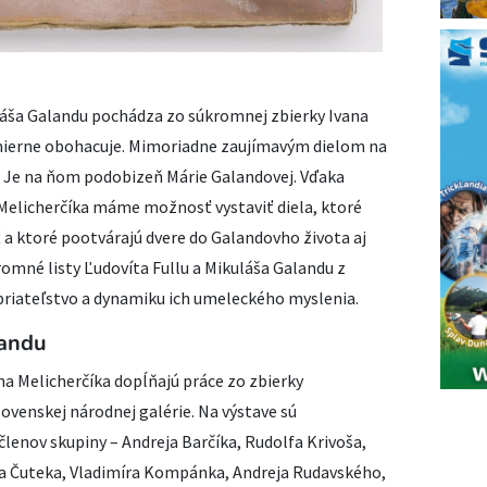
láša Galandu pochádza zo súkromnej zbierky Ivana
smierne obohacuje. Mimoriadne zaujímavým dielom na
. Je na ňom podobizeň Márie Galandovej. Vďaka
 Melicherčíka máme možnosť vystaviť diela, ktoré
a ktoré pootvárajú dvere do Galandovho života aj
romné listy Ľudovíta Fullu a Mikuláša Galandu z
 priateľstvo a dynamiku ich umeleckého myslenia.
landu
na Melicherčíka dopĺňajú práce zo zbierky
venskej národnej galérie. Na výstave sú
enov skupiny – Andreja Barčíka, Rudolfa Krivoša,
na Čuteka, Vladimíra Kompánka, Andreja Rudavského,