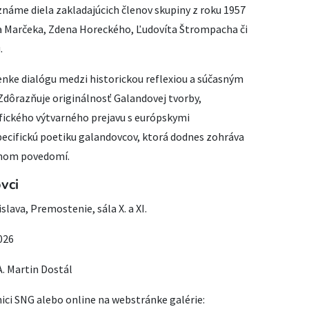
známe diela zakladajúcich členov skupiny z roku 1957
va Marčeka, Zdena Horeckého, Ľudovíta Štrompacha či
.
enke dialógu medzi historickou reflexiou a súčasným
Zdôrazňuje originálnosť Galandovej tvorby,
fického výtvarného prejavu s európskymi
ecifickú poetiku galandovcov, ktorá dodnes zohráva
rnom povedomí.
vci
lava, Premostenie, sála X. a XI.
026
A. Martin Dostál
ici SNG alebo online na webstránke galérie: