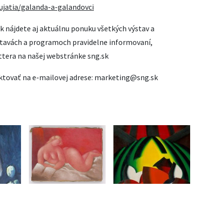
ujatia/galanda-a-galandovci
k nájdete aj aktuálnu ponuku všetkých výstav a
stavách a programoch pravidelne informovaní,
ttera na našej webstránke sng.sk
aktovať na e-mailovej adrese: marketing@sng.sk