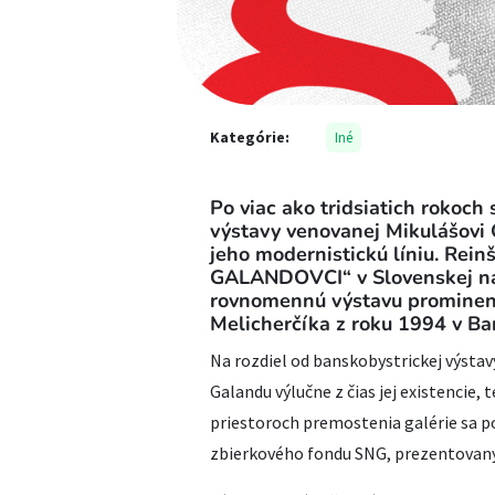
Kategórie:
Iné
Po viac ako tridsiatich rokoch
výstavy venovanej Mikulášovi G
jeho modernistickú líniu. Rei
GALANDOVCI“ v Slovenskej nár
rovnomennú výstavu prominent
Melicherčíka z roku 1994 v Ban
Na rozdiel od banskobystrickej výstav
Galandu výlučne z čias jej existencie, 
priestoroch premostenia galérie sa p
zbierkového fondu SNG, prezentovaný