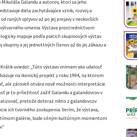
 Mikuláša Galandu a autorov, ktorí sa jeho
edstavuje diela zachytávajúce vznik, rozvoj a
od raných vplyvov až po jej prejavy v neskorších
výtvarného umenia. Výstava prostredníctvom
logicky mapuje podľa piatich skupinových výstav
 skupiny a jej jednotlivých členov až do jej zákazu a
j Králik uviedol: „Túto výstavu vnímam ako udalosť
äzuje na ikonický projekt z roku 1994, na ktorom
, ale zároveň otvára nové možnosti interpretácie
ť je to príležitosť zažiť Galandu a galandovcov v
ealizovať, pretože doteraz nikto z galandovcov
ie ich tvorivého zoskupenia. Verím, že výstava,
ým tímom galérie, bude silným kultúrnym momentom
v.“