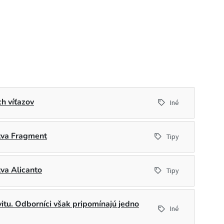
h víťazov
Iné
stva Fragment
Tipy
tva Alicanto
Tipy
ivitu. Odborníci však pripomínajú jedno
Iné