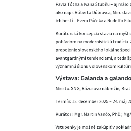
Pavla Tótha a Ivana Štubňu – aj málo 
ako napr. Róberta Dúbravca, Mirosla
ich hostí – Evera Púčeka a Rudolfa Filu
Kurátorská koncepcia stavia na myšli
pohľadom na modernistickú tradíciu. 
prepojenie slovenského lokálne špeci
avantgardnými tendenciami, a teda šp
významnú úlohu v slovenskom kultú
Výstava: Galanda a galando
Miesto: SNG, Rázusovo nábrežie, Bratis
Termín: 12. december 2025 – 24. máj 2
Kurátori: Mgr. Martin Vančo, PhD.; Mg
Vstupenky je možné zakúpiť v pokladn