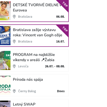
TOP
DETSKÉ TVORIVÉ DIELNE v
Eurovea
Bratislava
06.08.
TOP
Bratislava zažije výstavu
roka: Vincent van Gogh ožije
v unikátnej imerzívnej šou!
Bratislava
16.07.
PROGRAM na najbližšie
víkendy v areáli 📍Žabia
cesta
Levoča
26.07. - 08.08.
Príroda nás spája
Čierny Balog
Dnes
Letný SWAP