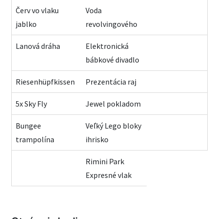
Červ vo vlaku
Voda
jablko
revolvingového
Lanová dráha
Elektronická
bábkové divadlo
Riesenhüpfkissen
Prezentácia raj
5x Sky Fly
Jewel pokladom
Bungee
Veľký Lego bloky
trampolína
ihrisko
Rimini Park
Expresné vlak