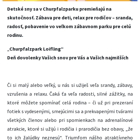
Detské sny sa v Churpfalzparku premieňajú na
skutočnosť. Zábava pre deti, relax pre rodičov – sranda,
radosť, pobavenie vo veľkom zábavnom parku pre celú
rodinu.
„
Churpfalzpark Loifling“
Deň dovolenky Vašich snov pre Vás a Vašich najmilších
Či si malý alebo veľký, u nás si užiješ veľa srandy, zábavy,
vzrušenia a relaxu. Čaká ťa veľa radosti, silné zážitky, na
ktoré môžete spomínať celá rodina – či už pri prezeraní
fotiek s vydesenými, smejúcimi sa a prekvapenými tvárami
všetkých členov alebo pri spomienkach na adrenalínové
atrakcie, ktoré si užijú i rodičia i prarodičia bez obavy, „že
to ich žalúdky neznesú“. Triumfom nášho atraktívneho