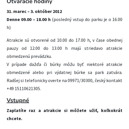
Otváracie hodiny
31. marec – 3. október 2012
Denne 09.00 – 18.00 h
(posledný vstup do parku je o 16.00
h)
Atrakcie sú otvorené od 10.00 do 17.00 h, v čase obednej
pauzy od 12.00 do 13.00 h majú striedavo atrakcie
obmedzenú prevádzku.
V prípade dažďa či búrky môžu byť niektoré atrakcie
obmedzené alebo pri výdatnej búrke sa park zatvára.
Radšej si telefonicky overte na 09971/30300, český kontakt
+49
15110621305
.
Vstupné
Zaplatíte raz a atrakcie si môžete užiť, koľkokrát
chcete.