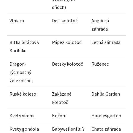
dňoch)
Vlniaca
Deti kolotoč
Anglická
záhrada
Bitka pirátov v
Pápež kolotoč
Letná záhrada
Karibiku
Dragon-
Detský kolotoč
Ruženec
rýchlostný
železničnej
Ruské koleso
Zakázané
Dahlia Garden
kolotoč
Kvety vírenie
Kočom
Häfelesgarten
Kvety gondola
Babywellenfluß
Chata záhrada