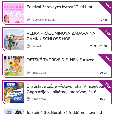
TOP
Festival čarovných bytostí Tinti Linti
Liptovský Mikuláš
Dnes
TOP
VEĽKÁ PRÁZDNINOVÁ ZÁBAVA NA
ZÁMKU SCHLOSS HOF
Rakúsko
01.08. - 31.08.
TOP
DETSKÉ TVORIVÉ DIELNE v Eurovea
Bratislava
06.08.
TOP
Bratislava zažije výstavu roka: Vincent van
Gogh ožije v unikátnej imerzívnej šou!
Bratislava
16.07.
Jubilejné 30. Goralské folklórne slávnosti