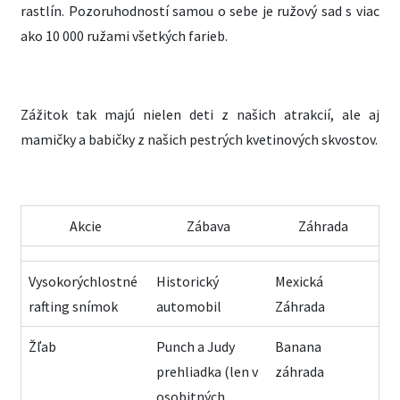
rastlín. Pozoruhodností samou o sebe je ružový sad s viac
ako 10 000 ružami všetkých farieb.
Zážitok tak majú nielen deti z našich atrakcií, ale aj
mamičky a babičky z našich pestrých kvetinových skvostov.
Akcie
Zábava
Záhrada
Vysokorýchlostné
Historický
Mexická
rafting snímok
automobil
Záhrada
Žľab
Punch a Judy
Banana
prehliadka (len v
záhrada
osobitných