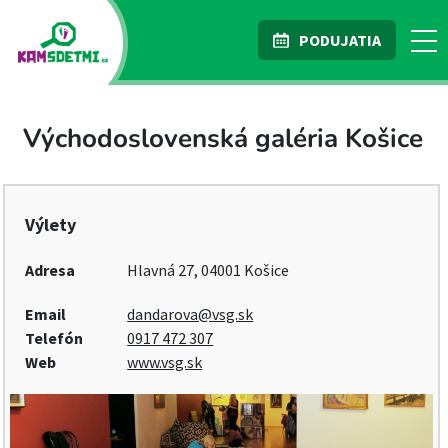
PODUJATIA
Východoslovenská galéria Košice
Výlety
Adresa
Hlavná 27, 04001 Košice
Email
dandarova@vsg.sk
Telefón
0917 472 307
Web
www.vsg.sk