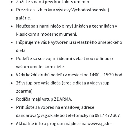
Zažijte s nami prvý kontakt s umením.
Prezrite si zbierky a výstavy Východoslovenskej
galérie.
Naučte sa s nami niečo o myšlinkách a technikách v
klasickom a modernom umení.
Inšpirujeme vás k vytvoreniu si vlastného umeleckého
diela.
Podeľte sa so svojimi ideami s vlastnou rodinou o
vašom umeleckom diele.
Vždy každú druhú nedeľu v mesiaci od 14:00 – 15:30 hod.
2€ vstup pre vaše dieťa (tretie dieťa a viac vstup
zdarma)
Rodičia majú vstup ZDARMA.
Prihláste sa vopred na emailovej adrese
dandarova@vsg.sk alebo telefonicky na 0917 472 307
Aktuálne info a program nájdete na www.vsg.sk –