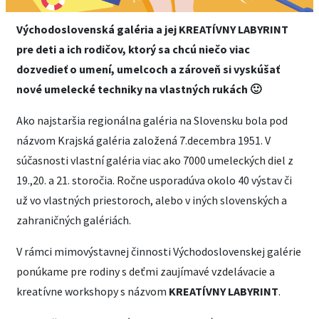
Východoslovenská galéria a jej KREATÍVNY LABYRINT
pre deti a ich rodičov, ktorý sa chcú niečo viac
dozvedieť o umení, umelcoch a zároveň si vyskúšať
nové umelecké techniky na vlastných rukách 🙂
Ako najstaršia regionálna galéria na Slovensku bola pod
názvom Krajská galéria založená 7.decembra 1951. V
súčasnosti vlastní galéria viac ako 7000 umeleckých diel z
19.,20. a 21. storočia. Ročne usporadúva okolo 40 výstav či
už vo vlastných priestoroch, alebo v iných slovenských a
zahraničných galériách.
V rámci mimovýstavnej činnosti Východoslovenskej galérie
ponúkame pre rodiny s deťmi zaujímavé vzdelávacie a
kreatívne workshopy s názvom
KREATÍVNY LABYRINT
.