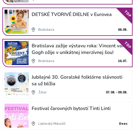
TOP
DETSKÉ TVORIVÉ DIELNE v Eurovea
Bratislava
06.08.
TOP
Bratislava zažije výstavu roka: Vincent van
Gogh ožije v unikátnej imerzívnej šou!
Bratislava
16.07.
Jubilejné 30. Goralské folklórne slávnosti
sa už blížia
Ždiar
07.08. - 09.08.
Festival čarovných bytostí Tinti Linti
Liptovský Mikuláš
Dnes