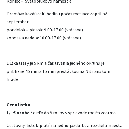
Koniec
– Svätoplukovo námestie
Premáva každú celú hodinu počas mesiacov apríl až
september:
pondelok – piatok: 9.00-17.00 (vrátane)
sobota a nedela: 10.00-17.00 (vrátane)
Dĺžka trasy je 5 km a čas trvania jedného okruhu je
približne 45 min s 15 min prestávkou na Nitrianskom
hrade.
Cena lístka:
1,- € osoba
/ dieťa do 5 rokov v sprievode rodiča zdarma
Cestovný lístok platí na jednu jazdu bez rozdielu miesta