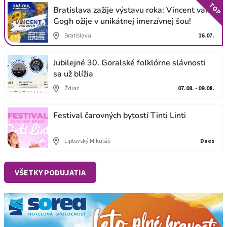
TOP
Bratislava zažije výstavu roka: Vincent van
Gogh ožije v unikátnej imerzívnej šou!
Bratislava
16.07.
Jubilejné 30. Goralské folklórne slávnosti
sa už blížia
Ždiar
07.08. - 09.08.
Festival čarovných bytostí Tinti Linti
Liptovský Mikuláš
Dnes
VŠETKY PODUJATIA