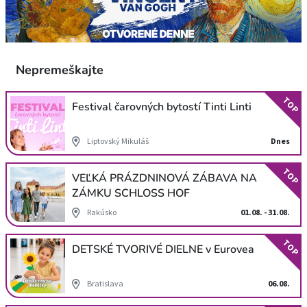
Nepremeškajte
TOP
Festival čarovných bytostí Tinti Linti
Liptovský Mikuláš
Dnes
TOP
VEĽKÁ PRÁZDNINOVÁ ZÁBAVA NA
ZÁMKU SCHLOSS HOF
Rakúsko
01.08. - 31.08.
TOP
DETSKÉ TVORIVÉ DIELNE v Eurovea
Bratislava
06.08.