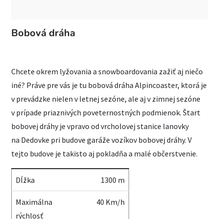
Bobová dráha
Chcete okrem lyžovania a snowboardovania zažiť aj niečo
iné? Práve pre vás je tu bobová dráha Alpincoaster, ktorá je
v prevádzke nielen v letnej sezóne, ale aj v zimnej sezóne
v prípade priaznivých poveternostných podmienok. Štart
bobovej dráhy je vpravo od vrcholovej stanice lanovky
na Dedovke pri budove garáže vozíkov bobovej dráhy. V
tejto budove je takisto aj pokladňa a malé občerstvenie.
Dĺžka
1300 m
Maximálna
40 Km/h
rýchlosť