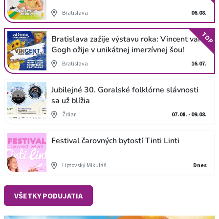
Bratislava
06.08.
TOP
Bratislava zažije výstavu roka: Vincent van
Gogh ožije v unikátnej imerzívnej šou!
Bratislava
16.07.
Jubilejné 30. Goralské folklórne slávnosti
sa už blížia
Ždiar
07.08. - 09.08.
Festival čarovných bytostí Tinti Linti
Liptovský Mikuláš
Dnes
VŠETKY PODUJATIA