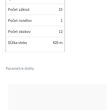
Počet zákrut
15
Počet rondlov
1
Počet skokov
12
Dĺžka vleku
420 m
Parametre dráhy