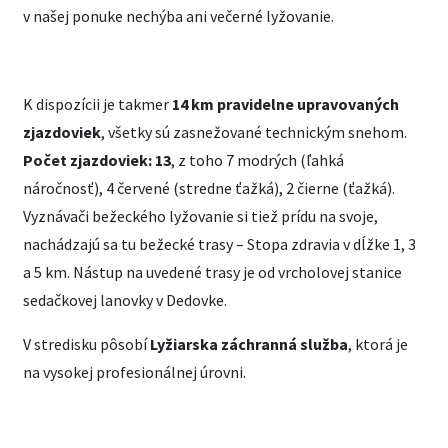
v našej ponuke nechýba ani večerné lyžovanie.
K dispozícii je takmer
14 km pravidelne upravovaných
zjazdoviek
, všetky sú zasnežované technickým snehom.
Počet zjazdoviek: 13
, z toho 7 modrých (ľahká
náročnosť), 4 červené (stredne ťažká), 2 čierne (ťažká).
Vyznávači bežeckého lyžovanie si tiež prídu na svoje,
nachádzajú sa tu bežecké trasy – Stopa zdravia v dĺžke 1, 3
a 5 km. Nástup na uvedené trasy je od vrcholovej stanice
sedačkovej lanovky v Dedovke.
V stredisku pôsobí
Lyžiarska záchranná služba
, ktorá je
na vysokej profesionálnej úrovni.