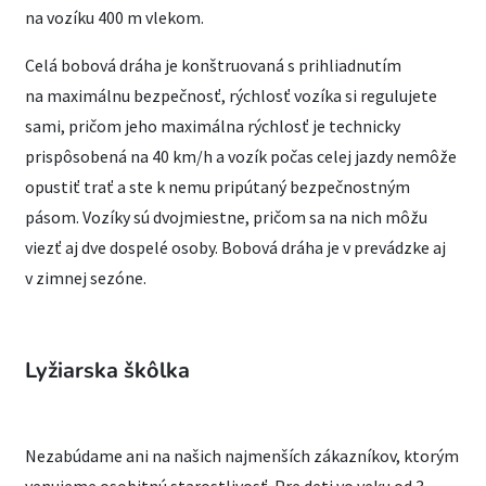
na vozíku 400 m vlekom.
Celá bobová dráha je konštruovaná s prihliadnutím
na maximálnu bezpečnosť, rýchlosť vozíka si regulujete
sami, pričom jeho maximálna rýchlosť je technicky
prispôsobená na 40 km/h a vozík počas celej jazdy nemôže
opustiť trať a ste k nemu pripútaný bezpečnostným
pásom. Vozíky sú dvojmiestne, pričom sa na nich môžu
viezť aj dve dospelé osoby. Bobová dráha je v prevádzke aj
v zimnej sezóne.
Lyžiarska škôlka
Nezabúdame ani na našich najmenších zákazníkov, ktorým