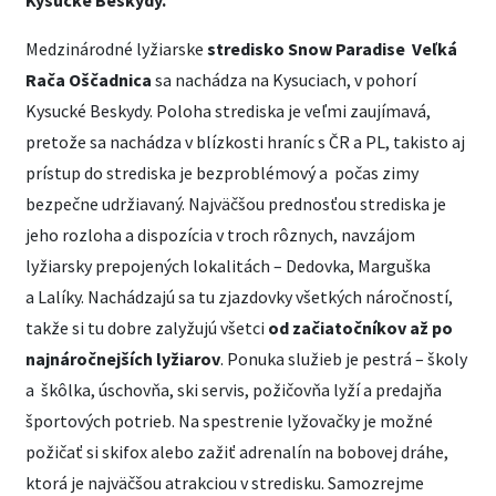
Kysucké Beskydy.
Medzinárodné lyžiarske
stredisko Snow Paradise Veľká
Rača Oščadnica
sa nachádza na Kysuciach, v pohorí
Kysucké Beskydy. Poloha strediska je veľmi zaujímavá,
pretože sa nachádza v blízkosti hraníc s ČR a PL, takisto aj
prístup do strediska je bezproblémový a počas zimy
bezpečne udržiavaný. Najväčšou prednosťou strediska je
jeho rozloha a dispozícia v troch rôznych, navzájom
lyžiarsky prepojených lokalitách – Dedovka, Marguška
a Lalíky. Nachádzajú sa tu zjazdovky všetkých náročností,
takže si tu dobre zalyžujú všetci
od začiatočníkov až po
najnáročnejších lyžiarov
. Ponuka služieb je pestrá – školy
a škôlka, úschovňa, ski servis, požičovňa lyží a predajňa
športových potrieb. Na spestrenie lyžovačky je možné
požičať si skifox alebo zažiť adrenalín na bobovej dráhe,
ktorá je najväčšou atrakciou v stredisku. Samozrejme