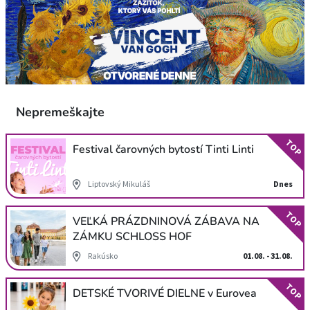
Nepremeškajte
TOP
Festival čarovných bytostí Tinti Linti
Liptovský Mikuláš
Dnes
TOP
VEĽKÁ PRÁZDNINOVÁ ZÁBAVA NA
ZÁMKU SCHLOSS HOF
Rakúsko
01.08. - 31.08.
TOP
DETSKÉ TVORIVÉ DIELNE v Eurovea