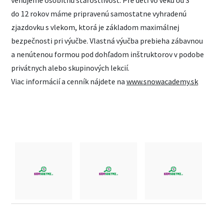
venujeme osobitnú starostlivosť. Pre deti vo veku od 3
do 12 rokov máme pripravenú samostatne vyhradenú
zjazdovku s vlekom, ktorá je základom maximálnej
bezpečnosti pri výučbe. Vlastná výučba prebieha zábavnou
a nenútenou formou pod dohľadom inštruktorov v podobe
privátnych alebo skupinových lekcií.
Viac informácií a cenník nájdete na
www.snowacademy.sk