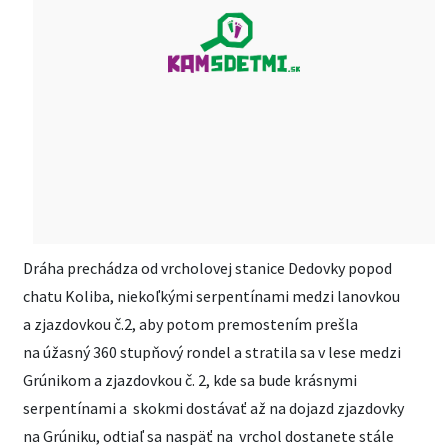
Dráha prechádza od vrcholovej stanice Dedovky popod
chatu Koliba, niekoľkými serpentínami medzi lanovkou
a zjazdovkou č.2, aby potom premostením prešla
na úžasný 360 stupňový rondel a stratila sa v lese medzi
Grúnikom a zjazdovkou č. 2, kde sa bude krásnymi
serpentínami a skokmi dostávať až na dojazd zjazdovky
na Grúniku, odtiaľ sa naspäť na vrchol dostanete stále