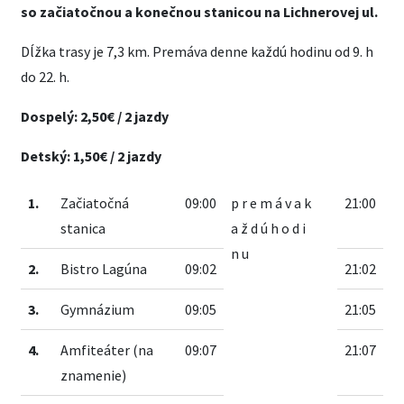
so začiatočnou a konečnou stanicou na Lichnerovej ul.
Dĺžka trasy je 7,3 km. Premáva denne každú hodinu od 9. h
do 22. h.
Dospelý: 2,50€ / 2 jazdy
Detský: 1,50€ / 2 jazdy
1.
Začiatočná
09:00
p r e m á v a k
21:00
stanica
a ž d ú h o d i
n u
2.
Bistro Lagúna
09:02
21:02
3.
Gymnázium
09:05
21:05
4.
Amfiteáter (na
09:07
21:07
znamenie)