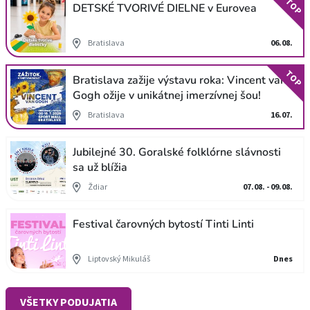
TOP
DETSKÉ TVORIVÉ DIELNE v Eurovea
Bratislava
06.08.
TOP
Bratislava zažije výstavu roka: Vincent van
Gogh ožije v unikátnej imerzívnej šou!
Bratislava
16.07.
Jubilejné 30. Goralské folklórne slávnosti
sa už blížia
Ždiar
07.08. - 09.08.
Festival čarovných bytostí Tinti Linti
Liptovský Mikuláš
Dnes
VŠETKY PODUJATIA