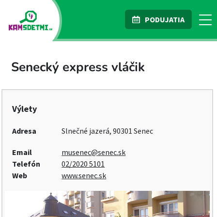
PODUJATIA
Senecký express vláčik
Výlety
Adresa
Slnečné jazerá, 90301 Senec
Email
musenec@senec.sk
Telefón
02/2020 5101
Web
www.senec.sk