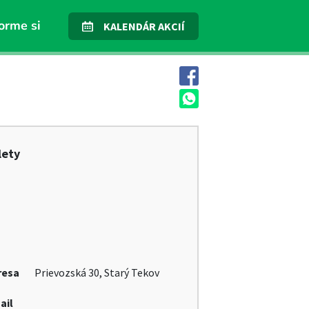
orme si
KALENDÁR AKCIÍ
lety
resa
Prievozská 30, Starý Tekov
ail