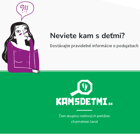
Neviete kam s deťmi?
Dostávajte pravidelné informácie o podujatiach
Člen skupiny rodinných portálov
chameleon.land