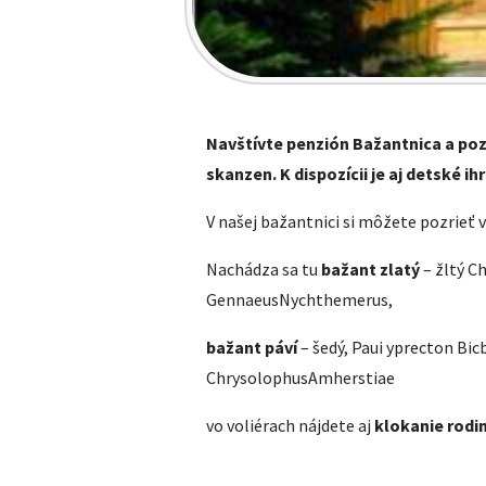
Navštívte penzión Bažantnica a poz
skanzen. K dispozícii je aj detské ih
V našej bažantnici si môžete pozrieť 
Nachádza sa tu
bažant zlatý
– žltý C
GennaeusNychthemerus,
bažant páví
– šedý, Paui yprecton Bi
ChrysolophusAmherstiae
vo voliérach nájdete aj
klokanie rodi