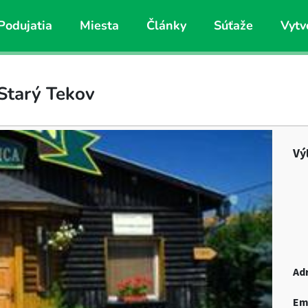
Podujatia
Miesta
Články
Súťaže
Vytv
 Starý Tekov
Vý
Ad
Em