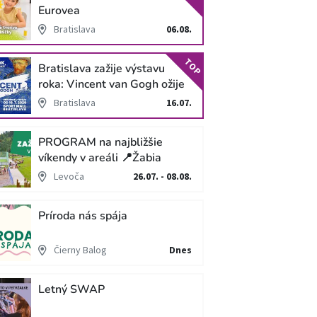
Eurovea
Bratislava
06.08.
TOP
Bratislava zažije výstavu
roka: Vincent van Gogh ožije
v unikátnej imerzívnej šou!
Bratislava
16.07.
PROGRAM na najbližšie
víkendy v areáli 📍Žabia
cesta
Levoča
26.07. - 08.08.
Príroda nás spája
Čierny Balog
Dnes
Letný SWAP