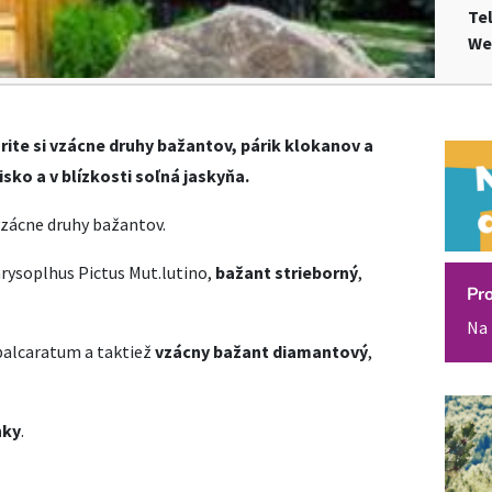
Te
We
rite si vzácne druhy bažantov, párik klokanov a
risko a v blízkosti soľná jaskyňa.
vzácne druhy bažantov.
hrysoplhus Pictus Mut.lutino,
bažant strieborný
,
Pr
Na 
cbalcaratum a taktiež
vzácny bažant diamantový
,
nky
.