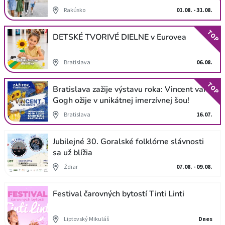
Rakúsko
01.08. - 31.08.
TOP
DETSKÉ TVORIVÉ DIELNE v Eurovea
Bratislava
06.08.
TOP
Bratislava zažije výstavu roka: Vincent van
Gogh ožije v unikátnej imerzívnej šou!
Bratislava
16.07.
Jubilejné 30. Goralské folklórne slávnosti
sa už blížia
Ždiar
07.08. - 09.08.
Festival čarovných bytostí Tinti Linti
Liptovský Mikuláš
Dnes