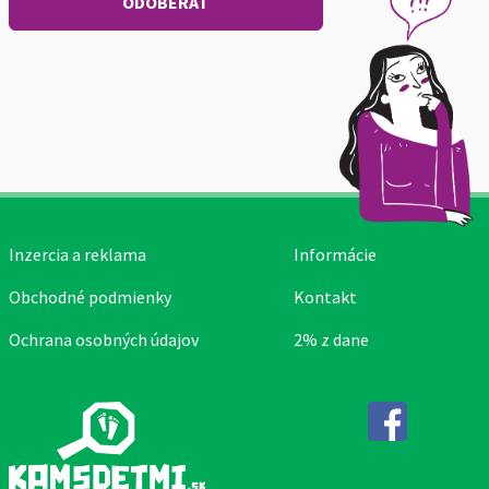
Inzercia a reklama
Informácie
Obchodné podmienky
Kontakt
Ochrana osobných údajov
2% z dane
Facebook