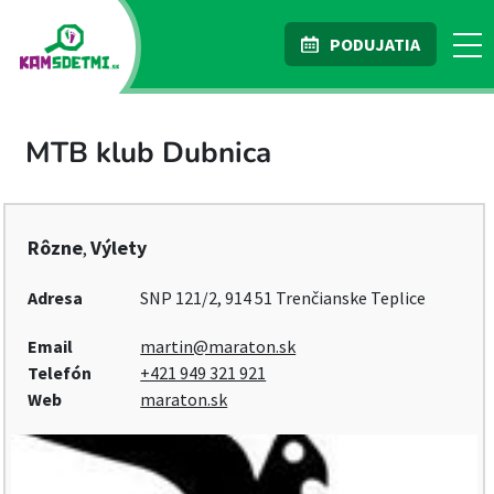
PODUJATIA
MTB klub Dubnica
Rôzne
Výlety
,
Adresa
SNP 121/2, 914 51 Trenčianske Teplice
Email
martin@maraton.sk
Telefón
+421 949 321 921
Web
maraton.sk