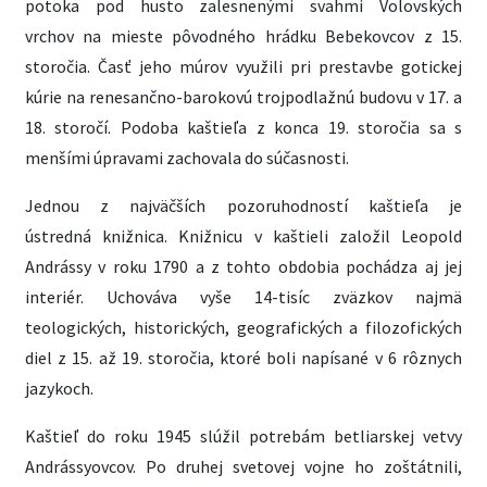
potoka pod husto zalesnenými svahmi Volovských
vrchov na mieste pôvodného hrádku Bebekovcov z 15.
storočia. Časť jeho múrov využili pri prestavbe gotickej
kúrie na renesančno-barokovú trojpodlažnú budovu v 17. a
18. storočí. Podoba kaštieľa z konca 19. storočia sa s
menšími úpravami zachovala do súčasnosti.
Jednou z najväčších pozoruhodností kaštieľa je
ústredná knižnica. Knižnicu v kaštieli založil Leopold
Andrássy v roku 1790 a z tohto obdobia pochádza aj jej
interiér. Uchováva vyše 14-tisíc zväzkov najmä
teologických, historických, geografických a filozofických
diel z 15. až 19. storočia, ktoré boli napísané v 6 rôznych
jazykoch.
Kaštieľ do roku 1945 slúžil potrebám betliarskej vetvy
Andrássyovcov. Po druhej svetovej vojne ho zoštátnili,