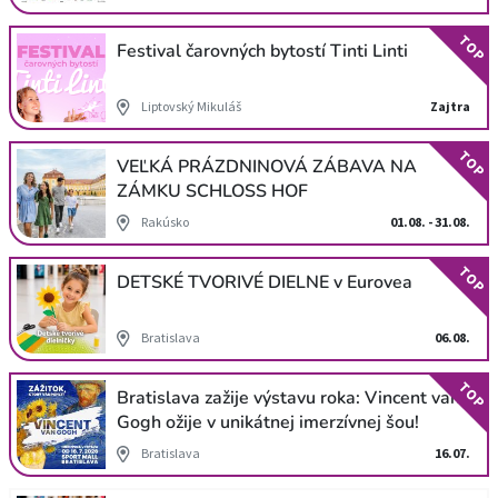
TOP
Festival čarovných bytostí Tinti Linti
Liptovský Mikuláš
Zajtra
TOP
VEĽKÁ PRÁZDNINOVÁ ZÁBAVA NA
ZÁMKU SCHLOSS HOF
Rakúsko
01.08. - 31.08.
TOP
DETSKÉ TVORIVÉ DIELNE v Eurovea
Bratislava
06.08.
TOP
Bratislava zažije výstavu roka: Vincent van
Gogh ožije v unikátnej imerzívnej šou!
Bratislava
16.07.