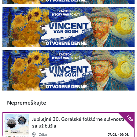
Nepremeškajte
TOP
Jubilejné 30. Goralské folklórne slávnosti
sa už blížia
Ždiar
07.08. - 09.08.