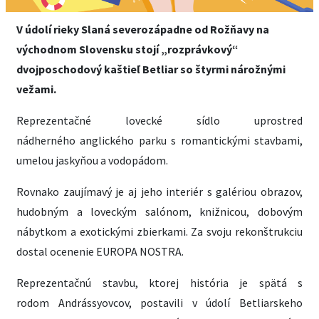
V údolí rieky Slaná severozápadne od Rožňavy na
východnom Slovensku stojí „rozprávkový“
dvojposchodový kaštieľ Betliar so štyrmi nárožnými
vežami.
Reprezentačné lovecké sídlo uprostred
nádherného anglického parku s romantickými stavbami,
umelou jaskyňou a vodopádom.
Rovnako zaujímavý je aj jeho interiér s galériou obrazov,
hudobným a loveckým salónom, knižnicou, dobovým
nábytkom a exotickými zbierkami. Za svoju rekonštrukciu
dostal ocenenie EUROPA NOSTRA.
Reprezentačnú stavbu, ktorej história je spätá s
rodom Andrássyovcov, postavili v údolí Betliarskeho