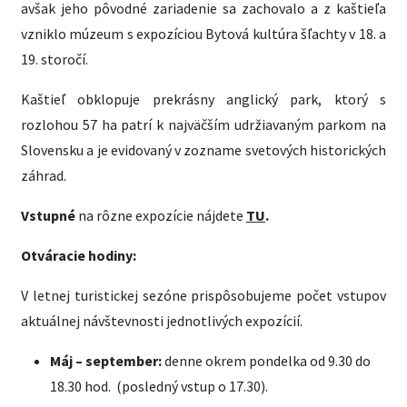
avšak jeho pôvodné zariadenie sa zachovalo a z kaštieľa
vzniklo múzeum s expozíciou Bytová kultúra šľachty v 18. a
19. storočí.
Kaštieľ obklopuje prekrásny anglický park, ktorý s
rozlohou 57 ha patrí k najväčším udržiavaným parkom na
Slovensku a je evidovaný v zozname svetových historických
záhrad.
Vstupné
na rôzne expozície nájdete
TU
.
Otváracie hodiny:
V letnej turistickej sezóne prispôsobujeme počet vstupov
aktuálnej návštevnosti jednotlivých expozícií.
Máj – september:
denne okrem pondelka od 9.30 do
18.30 hod. (posledný vstup o 17.30).