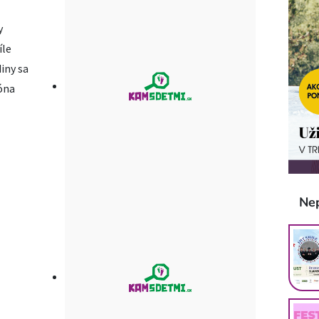
y
íle
iny sa
óna
Ne