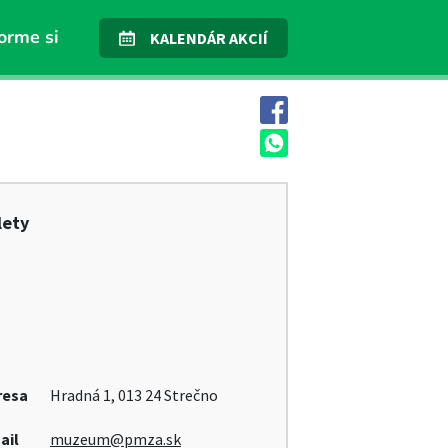
orme si
KALENDÁR AKCIÍ
lety
resa
Hradná 1, 013 24 Strečno
ail
muzeum@pmza.sk