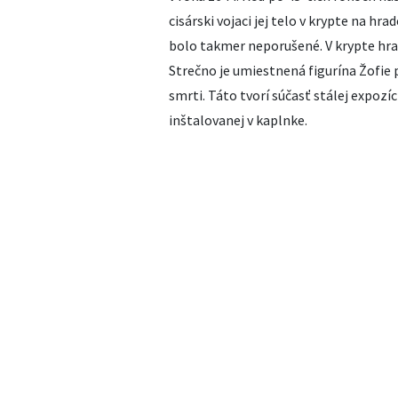
cisárski vojaci jej telo v krypte na hrad
bolo takmer neporušené. V krypte hr
Strečno je umiestnená figurína Žofie 
smrti. Táto tvorí súčasť stálej expozíc
inštalovanej v kaplnke.