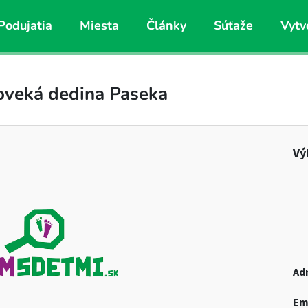
Podujatia
Miesta
Články
Súťaže
Vytv
oveká dedina Paseka
Vý
Ad
Em