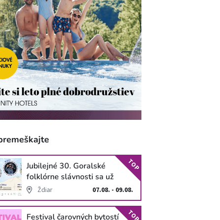
premeškajte
TOP
Jubilejné 30. Goralské
folklórne slávnosti sa už
blížia
Ždiar
07.08. - 09.08.
TOP
Festival čarovných bytostí