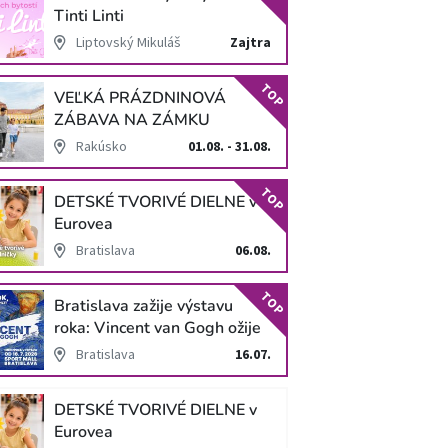
Tinti Linti
Liptovský Mikuláš
Zajtra
TOP
VEĽKÁ PRÁZDNINOVÁ
ZÁBAVA NA ZÁMKU
SCHLOSS HOF
Rakúsko
01.08. - 31.08.
TOP
DETSKÉ TVORIVÉ DIELNE v
Eurovea
Bratislava
06.08.
TOP
Bratislava zažije výstavu
roka: Vincent van Gogh ožije
v unikátnej imerzívnej šou!
Bratislava
16.07.
DETSKÉ TVORIVÉ DIELNE v
Eurovea