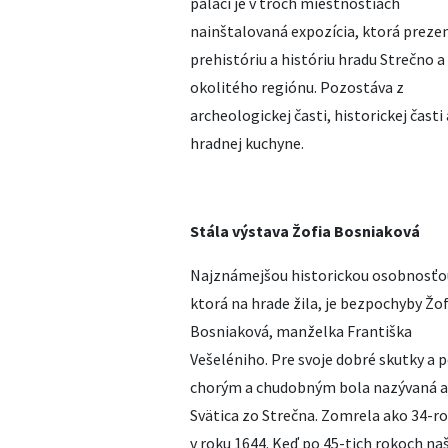
paláci je v troch miestnostiach
nainštalovaná expozícia, ktorá preze
prehistóriu a históriu hradu Strečno a
okolitého regiónu. Pozostáva z
archeologickej časti, historickej časti 
hradnej kuchyne.
Stála výstava Žofia Bosniaková
Najznámejšou historickou osobnosťo
ktorá na hrade žila, je bezpochyby Žof
Bosniaková, manželka Františka
Vešeléniho. Pre svoje dobré skutky a
chorým a chudobným bola nazývaná a
Svätica zo Strečna. Zomrela ako 34-r
v roku 1644. Keď po 45-tich rokoch naš