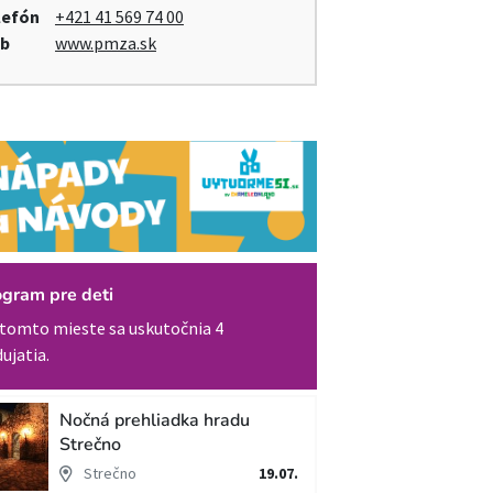
lefón
+421 41 569 74 00
b
www.pmza.sk
ogram pre deti
tomto mieste sa uskutočnia 4
ujatia.
Nočná prehliadka hradu
Strečno
Strečno
19.07.