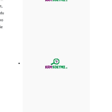
e,
adu
po
ie