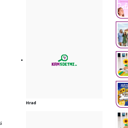
Hrad
á