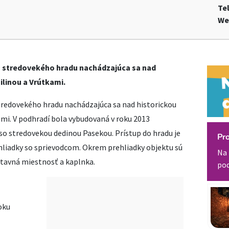
Te
We
a stredovekého hradu nachádzajúca sa nad
ilinou a Vrútkami.
tredovekého hradu nachádzajúca sa nad historickou
ami. V podhradí bola vybudovaná v roku 2013
o stredovekou dedinou Pasekou. Prístup do hradu je
Pr
iadky so sprievodcom. Okrem prehliadky objektu sú
Na 
stavná miestnosť a kaplnka.
pod
oku