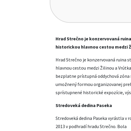
Hrad Strečno je konzervovaná ruin
historickou hlavnou cestou medzi Ž
Hrad Strečno je konzervovaná ruina s
hlavnou cestou medzi Žilinou a Vrútk
bezplatne prístupná oddychová zóna s
umožnený formou organizovanej prehl
sprístupnené historické expozície, vý
Stredoveká dedina Paseka
Stredoveká dedina Paseka vyrástla v r
2013 v podhradí hradu Strečno. Bola