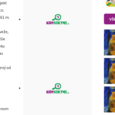
jekt
to.
 61 m.
VŠ
veže,
pšie
oku
nu
ený od
užnom