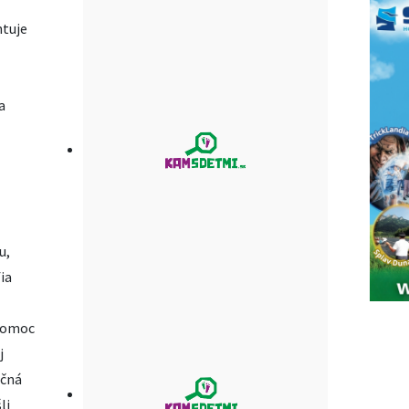
ntuje
a
u,
ia
 pomoc
j
očná
li