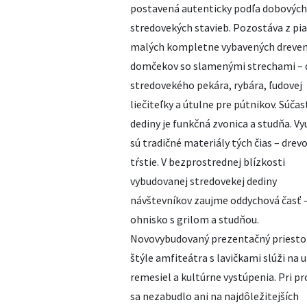
postavená autenticky podľa dobových
stredovekých stavieb. Pozostáva z pia
malých kompletne vybavených dreve
domčekov so slamenými strechami –
stredovekého pekára, rybára, ľudovej
liečiteľky a útulne pre pútnikov. Súča
dediny je funkčná zvonica a studňa. Vy
sú tradičné materiály tých čias – drevo
tŕstie. V bezprostrednej blízkosti
vybudovanej stredovekej dediny
návštevníkov zaujme oddychová časť 
ohnisko s grilom a studňou.
Novovybudovaný prezentačný priesto
štýle amfiteátra s lavičkami slúži na 
remesiel a kultúrne vystúpenia. Pri pr
sa nezabudlo ani na najdôležitejších