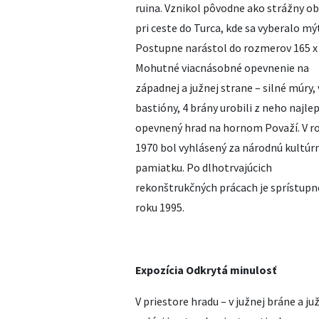
ruina. Vznikol pôvodne ako strážny ob
pri ceste do Turca, kde sa vyberalo mý
Postupne narástol do rozmerov 165 x
Mohutné viacnásobné opevnenie na
západnej a južnej strane – silné múry, 
bastióny, 4 brány urobili z neho najle
opevnený hrad na hornom Považí. V r
1970 bol vyhlásený za národnú kultúr
pamiatku. Po dlhotrvajúcich
rekonštrukčných prácach je sprístupn
roku 1995.
Expozícia Odkrytá minulosť
V priestore hradu – v južnej bráne a j