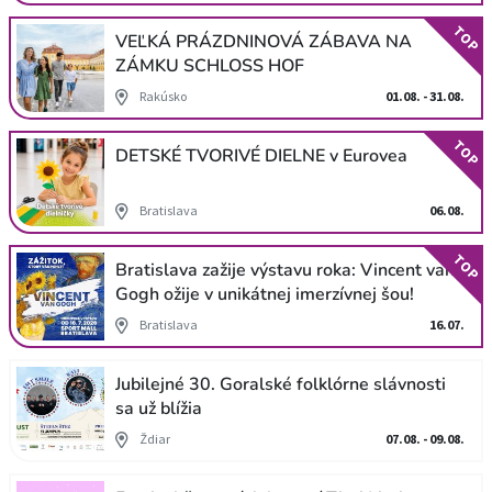
TOP
VEĽKÁ PRÁZDNINOVÁ ZÁBAVA NA
ZÁMKU SCHLOSS HOF
Rakúsko
01.08. - 31.08.
TOP
DETSKÉ TVORIVÉ DIELNE v Eurovea
Bratislava
06.08.
TOP
Bratislava zažije výstavu roka: Vincent van
Gogh ožije v unikátnej imerzívnej šou!
Bratislava
16.07.
Jubilejné 30. Goralské folklórne slávnosti
sa už blížia
Ždiar
07.08. - 09.08.