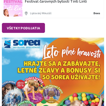
Festival čarovných bytostí Tinti Linti
Liptovský Mikuláš
Dnes
VŠETKY PODUJATIA