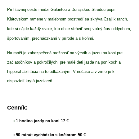
Pri hlavnej ceste medzi Galantou a Dunajskou Stredou popri
Klátovskom ramene v malebnom prostredí sa skrýva Czajlik ranch,
kde si nájde každý svoje, kto chce stráviť svoj voľný čas oddychom,
športovaním, prechádzkami v prírode a s koňmi.
Na ranči je zabezpečená možnosť na výcvik a jazdu na koni pre
začiatočníkov a pokročilých, pre malé deti jazda na poníkoch a
hipporahabilitácia na to odkázaným. V nečase a v zime je k
dispozícií krytá jazdiareň.
Cenník:
•
1 hodina jazdy na koni
17 €
•
90 minút vychádzka s kočiarom 50 €