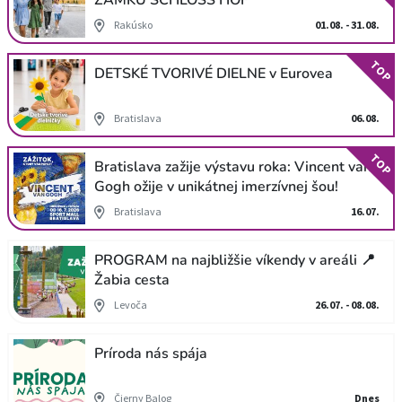
ZÁMKU SCHLOSS HOF
Rakúsko
01.08. - 31.08.
TOP
DETSKÉ TVORIVÉ DIELNE v Eurovea
Bratislava
06.08.
TOP
Bratislava zažije výstavu roka: Vincent van
Gogh ožije v unikátnej imerzívnej šou!
Bratislava
16.07.
PROGRAM na najbližšie víkendy v areáli 📍
Žabia cesta
Levoča
26.07. - 08.08.
Príroda nás spája
Čierny Balog
Dnes