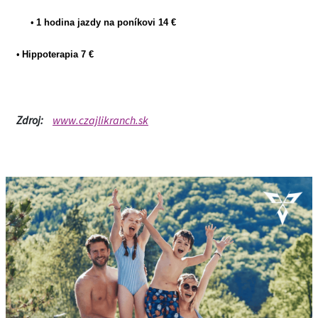
•
1 hodina jazdy na poníkovi 14 €
•
Hippoterapia 7 €
Zdroj:
www.czajlikranch.sk