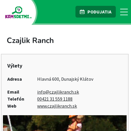
PODUJATIA
Czajlik Ranch
Výlety
Adresa
Hlavná 600, Dunajský Klátov
Email
info@czajlikranch.sk
Telefón
00421 31 559 1188
Web
www.czajlikranch.sk