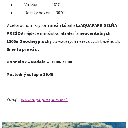
Vírivky 36°C
Detský bazén 30°C
V celoročnom krytom areáli kúpaliska
AQUAPARK DELŇA
PREŠOV
nájdete množstvo atrakcií a
neuveriteľných
1500m2 vodnej plochy
vo viacerých nerezových bazénoch.
Sme tu pre vás :
Pondelok – Nedeľa – 10.00-21.00
Posledný vstup o 19.45
Zdroj:
www.aquaparkpresov.sk