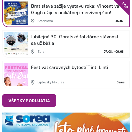
TOP
Bratislava zažije výstavu roka: Vincent van
Gogh ožije v unikátnej imerzívnej šou!
Bratislava
16.07.
Jubilejné 30. Goralské folklórne slávnosti
sa už blížia
Ždiar
07.08. - 09.08.
Festival čarovných bytostí Tinti Linti
Liptovský Mikuláš
Dnes
VŠETKY PODUJATIA