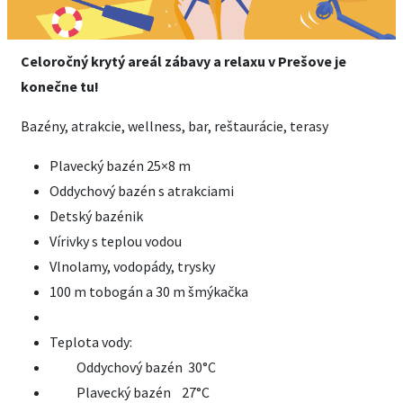
Celoročný krytý areál zábavy a relaxu v Prešove je
konečne tu!
Bazény, atrakcie, wellness, bar, reštaurácie, terasy
Plavecký bazén 25×8 m
Oddychový bazén s atrakciami
Detský bazénik
Vírivky s teplou vodou
Vlnolamy, vodopády, trysky
100 m tobogán a 30 m šmýkačka
Teplota vody:
Oddychový bazén 30°C
Plavecký bazén 27°C