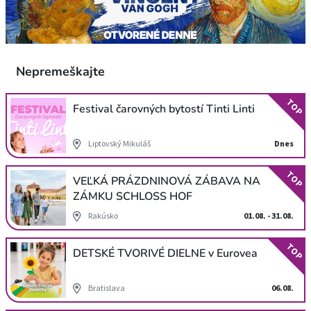
Nepremeškajte
TOP
Festival čarovných bytostí Tinti Linti
Liptovský Mikuláš
Dnes
TOP
VEĽKÁ PRÁZDNINOVÁ ZÁBAVA NA
ZÁMKU SCHLOSS HOF
Rakúsko
01.08. - 31.08.
TOP
DETSKÉ TVORIVÉ DIELNE v Eurovea
Bratislava
06.08.