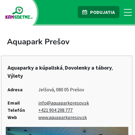
PODUJATIA
Aquapark Prešov
Aquaparky a kúpaliská
Dovolenky a tábory
,
,
Výlety
Adresa
Jelšová, 080 05 Prešov
Email
info@aquaparkpresov.sk
Telefón
+421 904 298 777
Web
www.aquaparkpresov.sk