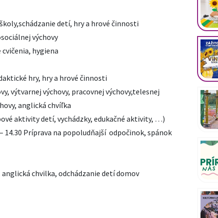
školy,schádzanie detí, hry a hrové činnosti
osociálnej výchovy
 cvičenia, hygiena
daktické hry, hry a hrové činnosti
ovy, výtvarnej výchovy, pracovnej výchovy,telesnej
chovy, anglická chvíľka
ové aktivity detí, vychádzky, edukačné aktivity, …)
5 – 14.30 Príprava na popoludňajší odpočinok, spánok
i, anglická chvilka, odchádzanie detí domov