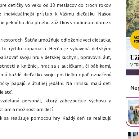
é pre detičky vo veku od 18 mesiacov do troch rokov.
e individuálnejší prístup k Vášmu dieťatku. Našou
tie pekného dňa plného zážitkov v rodinnom dome s
priestoroch. Šatňa umožňuje odloženie vecí dieťatka,
esto rýchlo zapamätá. Herňa je vybavená detskými
lizovať svoju hru v detskej kuchyni, opravovni áut,
nosti a knižnici, hrať sa s autíčkami, či bábikami,
 má každé dieťatko svoju postieľku opäť označenú
čky papajú v útulnej jedálni. Na ihrisku majú deti
Ne
ie atď.
vzdelaný personál, ktorý zabezpečuje výchovu a
stiam a možnostiam detí.
ek sa realizuje pomocou hry. Každý deň sa realizujú