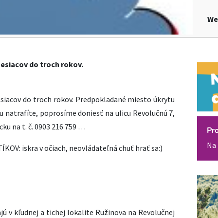
We
mesiacov do troch rokov.
esiacov do troch rokov. Predpokladané miesto úkrytu
 natrafíte, poprosíme doniesť na ulicu Revolučnú 7,
ku na t. č.
0903 216 759
…
Pr
Na 
OV: iskra v očiach, neovládateľná chuť hrať sa:)
ú v kľudnej a tichej lokalite Ružinova na Revolučnej