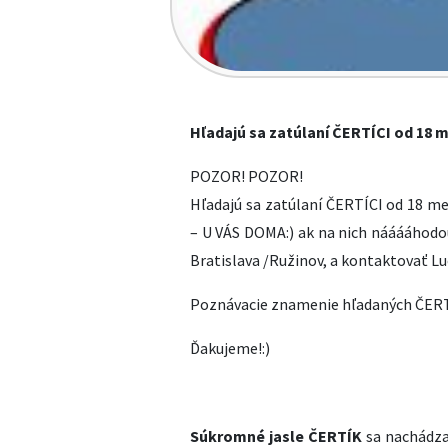
Hľadajú sa zatúlaní ČERTÍCI od 18 
POZOR! POZOR!
Hľadajú sa zatúlaní ČERTÍCI od 18 m
– U VÁS DOMA:) ak na nich nááááhodou
Bratislava /Ružinov, a kontaktovať Luc
Poznávacie znamenie hľadaných ČERTÍK
Ďakujeme!:)
Súkromné jasle ČERTÍK
sa nachádzaj