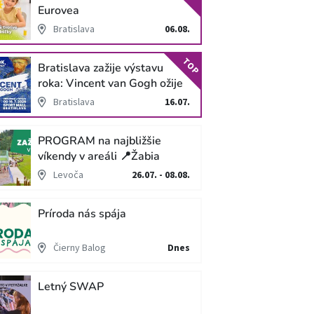
Eurovea
Bratislava
06.08.
TOP
Bratislava zažije výstavu
roka: Vincent van Gogh ožije
v unikátnej imerzívnej šou!
Bratislava
16.07.
PROGRAM na najbližšie
víkendy v areáli 📍Žabia
cesta
Levoča
26.07. - 08.08.
Príroda nás spája
Čierny Balog
Dnes
Letný SWAP