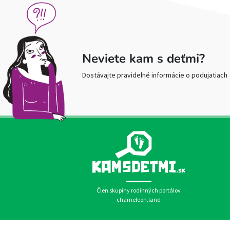
Neviete kam s deťmi?
Dostávajte pravidelné informácie o podujatiach
Člen skupiny rodinných portálov
chameleon.land