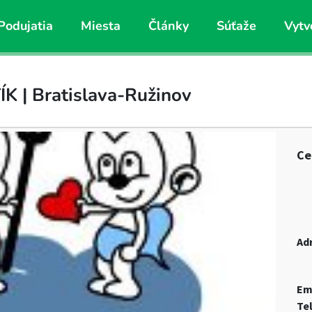
Podujatia
Miesta
Články
Súťaže
Vytv
K | Bratislava-Ružinov
Ce
Ad
Em
Te