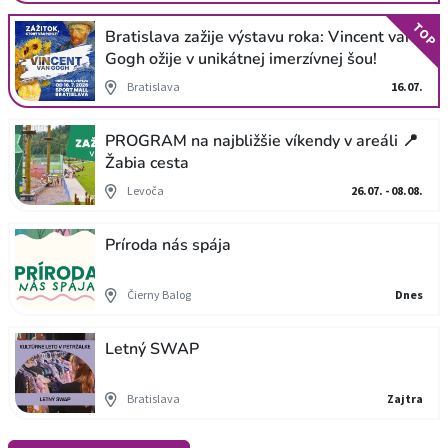
TOP
Bratislava zažije výstavu roka: Vincent van
Gogh ožije v unikátnej imerzívnej šou!
Bratislava
16.07.
PROGRAM na najbližšie víkendy v areáli 📍
Žabia cesta
Levoča
26.07. - 08.08.
Príroda nás spája
Čierny Balog
Dnes
Letný SWAP
Bratislava
Zajtra