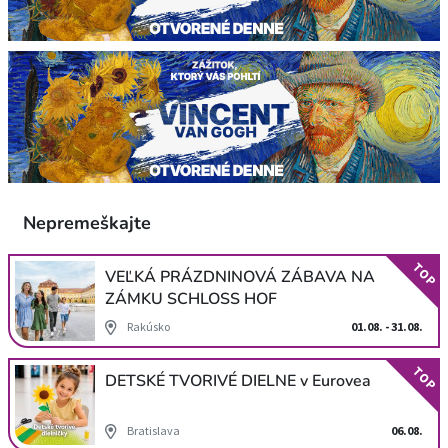
Nepremeškajte
TOP
VEĽKÁ PRÁZDNINOVÁ ZÁBAVA NA
ZÁMKU SCHLOSS HOF
Rakúsko
01.08. - 31.08.
TOP
DETSKÉ TVORIVÉ DIELNE v Eurovea
Bratislava
06.08.