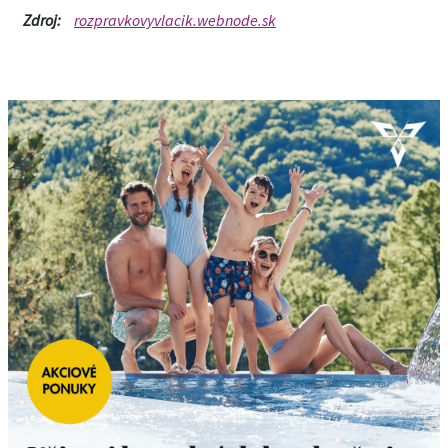
Zdroj:
rozpravkovyvlacik.webnode.sk