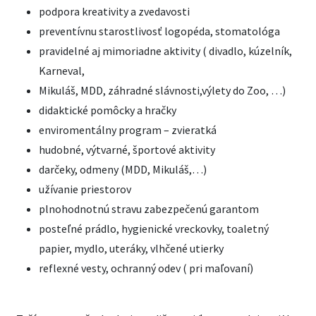
podpora kreativity a zvedavosti
preventívnu starostlivosť logopéda, stomatológa
pravidelné aj mimoriadne aktivity ( divadlo, kúzelník,
Karneval,
Mikuláš, MDD, záhradné slávnosti,výlety do Zoo, …)
didaktické pomôcky a hračky
enviromentálny program – zvieratká
hudobné, výtvarné, športové aktivity
darčeky, odmeny (MDD, Mikuláš,…)
užívanie priestorov
plnohodnotnú stravu zabezpečenú garantom
posteľné prádlo, hygienické vreckovky, toaletný
papier, mydlo, uteráky, vlhčené utierky
reflexné vesty, ochranný odev ( pri maľovaní)