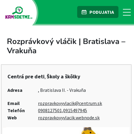
PODUJATIA
Rozprávkový vláčik | Bratislava –
Vrakuňa
Centrá pre deti
Školy a škôlky
,
Adresa
, Bratislava II. - Vrakuňa
Email
rozpravkovyvlacik@centrum.sk
Telefón
0908127501,0915497945
Web
rozpravkovyvlacik.webnode.sk