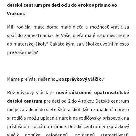
detské centrum pre deti od 2 do 4 rokov priamo vo
Vrakuni.
Milí rodičia, máte doma malé dieťa a možnosť vrátiť sa
späť do zamestnania? Je Vaše, dieťa malé na umiestnenie
do materskej školy? Čakáte kým, sa v škôlke uvoľní miesto
pre Vaše dieťa?
Máme pre Vás, riešenie: ,,
Rozprávkový vláčik
.“
Rozprávkový vláčik je
nové súkromné opatrovateľské
detské centrum
pre deti od 2 do 4 rokov. Detské centrum
nie je zaradené do siete škôl a školských zariadení a preto
si rodičia môžu uplatniť nárok na rodičovský príspevok na
príslušnom sociálnom úrade. Detské centrum Rozprávkový
vláčik ponúka celodennú, poldennú starostlivosť,