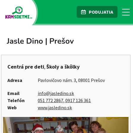
PODUJATIA
Jasle Dino | Prešov
Centrá pre deti
Školy a škôlky
,
Adresa
Pavlovičovo nám. 3, 08001 Prešov
Email
info@jasledino.sk
Telefón
051 772 2867, 0917 126 361
Web
www.jasledino.sk