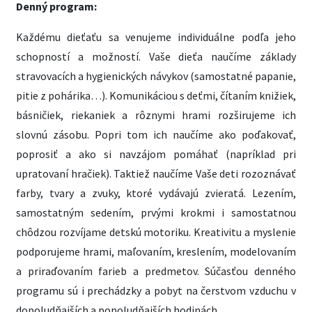
Denný program:
Každému dieťaťu sa venujeme individuálne podľa jeho
schopností a možností. Vaše dieťa naučíme základy
stravovacích a hygienických návykov (samostatné papanie,
pitie z pohárika…). Komunikáciou s deťmi, čítaním knižiek,
básničiek, riekaniek a rôznymi hrami rozširujeme ich
slovnú zásobu. Popri tom ich naučíme ako poďakovať,
poprosiť a ako si navzájom pomáhať (napríklad pri
upratovaní hračiek). Taktiež naučíme Vaše deti rozoznávať
farby, tvary a zvuky, ktoré vydávajú zvieratá. Lezením,
samostatným sedením, prvými krokmi i samostatnou
chôdzou rozvíjame detskú motoriku. Kreativitu a myslenie
podporujeme hrami, maľovaním, kreslením, modelovaním
a priraďovaním farieb a predmetov. Súčasťou denného
programu sú i prechádzky a pobyt na čerstvom vzduchu v
dopoludňajších a popoludňajších hodinách.