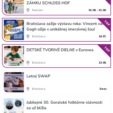
ZÁMKU SCHLOSS HOF
Rakúsko
01.08. - 31.08.
TOP
Bratislava zažije výstavu roka: Vincent van
Gogh ožije v unikátnej imerzívnej šou!
Bratislava
16.07.
TOP
DETSKÉ TVORIVÉ DIELNE v Eurovea
Bratislava
13.08.
Letný SWAP
Bratislava
Dnes
Jubilejné 30. Goralské folklórne slávnosti
sa už blížia