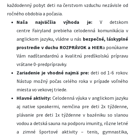
každodenný pobyt deti na čerstvom vzduchu nezávisle od
ročného obdobia a počasia.
Naša najväčšia výhoda je:
V detskom
centre Fairyland prebieha celodenná komunikácia v
anglickom jazyku, vládne u nás
bezpečné, láskyplné
prostredie v duchu ROZPRÁVOK a HIER
a ponúkame
Vám nadštandardnú a kvalitnú predškolskú prípravu
vrátane 0-predprípravky.
Zariadenie je vhodné najmä pre:
deti od 1-6 rokov.
Nástup možný počas celého roka v prípade voľného
miesta vo vekovej triede.
Hlavné aktivity:
Celodenná výuka v anglickom jazyku
aj native speakermi, nemčina pre deti 2x týždenne,
plávanie pre deti 1x týždenne v bazéniku so slanou
vodou a detská sauna na podporu imunity, rôzne letné
a zimné športové aktivity – tenis, gymnastika,