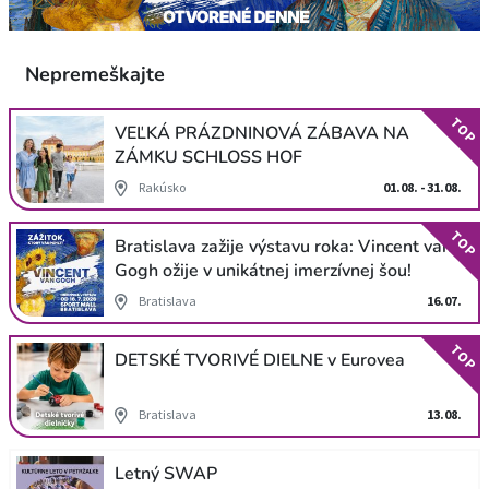
Nepremeškajte
TOP
VEĽKÁ PRÁZDNINOVÁ ZÁBAVA NA
ZÁMKU SCHLOSS HOF
Rakúsko
01.08. - 31.08.
TOP
Bratislava zažije výstavu roka: Vincent van
Gogh ožije v unikátnej imerzívnej šou!
Bratislava
16.07.
TOP
DETSKÉ TVORIVÉ DIELNE v Eurovea
Bratislava
13.08.
Letný SWAP