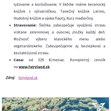
lyžovanie a korčuľovanie. V škôlke máme keramický
krúžok s výtvarníčkou. Tanečný krúžok Latino,
Hudobný krúžok a výuka flauty, Kurz maďarčiny.
Stravovanie:
Škôlka zabezpečuje vyváženú stravu
vrátane zeleninovej a ovocnej zložky každý deň.
Možnosť výberu klasického menu alebo
vegetariánskeho. Zabezpečujeme aj bezlepkovú a
bezlaktózovú stravu.
Cena:
od 329 €/mesiac. Kompletný cenník
na
www.fairyland.sk
Zdroj:
fairyland.sk