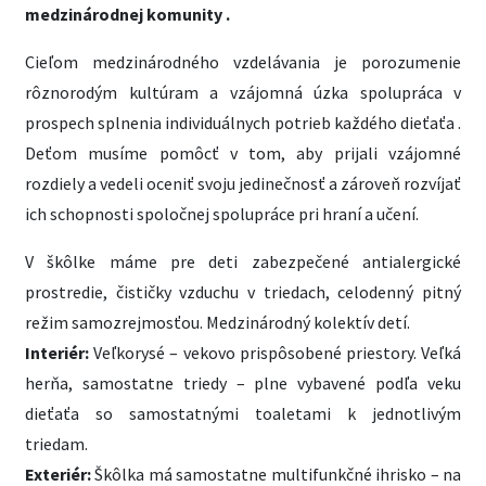
medzinárodnej komunity .
Cieľom medzinárodného vzdelávania je porozumenie
rôznorodým kultúram a vzájomná úzka spolupráca v
prospech splnenia individuálnych potrieb každého dieťaťa .
Deťom musíme pomôcť v tom, aby prijali vzájomné
rozdiely a vedeli oceniť svoju jedinečnosť a zároveň rozvíjať
ich schopnosti spoločnej spolupráce pri hraní a učení.
V škôlke máme pre deti zabezpečené antialergické
prostredie, čističky vzduchu v triedach, celodenný pitný
režim samozrejmosťou. Medzinárodný kolektív detí.
Interiér:
Veľkorysé – vekovo prispôsobené priestory. Veľká
herňa, samostatne triedy – plne vybavené podľa veku
dieťaťa so samostatnými toaletami k jednotlivým
triedam.
Exteriér:
Škôlka má samostatne multifunkčné ihrisko – na