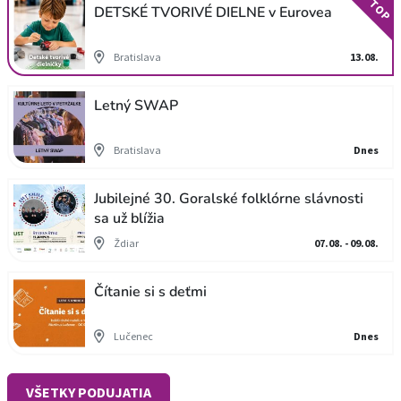
TOP
DETSKÉ TVORIVÉ DIELNE v Eurovea
Bratislava
13.08.
Letný SWAP
Bratislava
Dnes
Jubilejné 30. Goralské folklórne slávnosti
sa už blížia
Ždiar
07.08. - 09.08.
Čítanie si s deťmi
Lučenec
Dnes
VŠETKY PODUJATIA