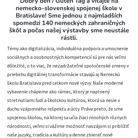
Dobrý deň / Guten Tag a vitajte na
nemecko-slovenskej spojenej škole v
Bratislave! Sme jednou z najmladších
spomedzi 140 nemeckých zahraničných
škôl a počas našej výstavby sme neustále
rástli.
Témy ako digitalizácia, individuálna podpora a umocnenie
sociálnych a osobnostných kompetencií sú pre nás veľmi
dôležité, o to viac, že nezadržateľné spoločenské zmeny v
priebehu digitálnej transformácie stavajú aj Nemeckú
školu Bratislava pred celkom nové výzvy. Naše moderné
vybavenie chápeme ako rámec, ktorý je naplnený
stretnutiami ľudí a školskou kultúrou, ktorá sa nesie v
duchu vzájomného rešpektu a úcty. Práve preto, že sme
spojenou školou, na ktorej sa učia žiaci mnohých rôznych
národností, veľmi si vážime možnosť navzájom si priblížiť
naše jazyky, tradícia a kultúry a denne zbierať nové