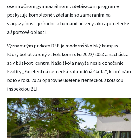
osemročnom gymnaziálnom vzdelávacom programe
poskytuje komplexné vzdelanie so zameraním na
viacjazyčnosť, prírodné a humanitné vedy, ako aj umelecké
a športové oblasti.
Významným prvkom DSB je moderný školský kampus,
ktorý bol otvorený v školskom roku 2022/2023 a nachádza
sa v blízkosti centra. Naša škola navyše nesie označenie
kvality „Excelentná nemecká zahraničná škola“, ktoré nám
bolo v roku 2023 opätovne udelené Nemeckou školskou
inšpekciou BLI.