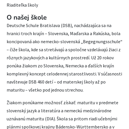
Riaditeľka školy
O našej škole
Deutsche Schule Bratislava (DSB), nachádzajúca sa na
hranici troch krajín – Slovenska, Maďarska a Rakúska, bola
koncipovaná ako nemecko-slovenská „Begegnungsschule“
– čiže škola, kde sa stretávajú a spoločne vzdelávajú žiaci z
rôznych jazykových a kultúrnych prostredí. Už 20 rokov
ponúka žiakom zo Slovenska, Nemecka a ďalších krajín
komplexný koncept celodennej starostlivosti. V súčasnosti
navštevuje DSB 460 detí – od materskej školy až po
maturitu – všetko pod jednou strechou.
Žiakom ponúkame možnosť získať: maturitu v predmete
slovenský jazyk a literatúra a nemeckú medzinárodne
uznávanú maturitu (DIA). Škola sa pritom riadi učebnými
plánmi spolkovej krajiny Bádensko-Württembersko a v