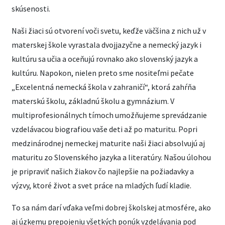
skúsenosti.
Naši žiaci sú otvorení voči svetu, keďže väčšina z nich už v
materskej škole vyrastala dvojjazyčne a nemecký jazyk i
kultúru sa učia a oceňujú rovnako ako slovenský jazyk a
kultúru. Napokon, nielen preto sme nositeľmi pečate
„Excelentná nemecká škola v zahraničí“, ktorá zahŕňa
materskú školu, základnú školu a gymnázium. V
multiprofesionálnych tímoch umožňujeme sprevádzanie
vzdelávacou biografiou vaše deti až po maturitu. Popri
medzinárodnej nemeckej maturite naši žiaci absolvujú aj
maturitu zo Slovenského jazyka a literatúry. Našou úlohou
je pripraviť našich žiakov čo najlepšie na požiadavky a
výzvy, ktoré život a svet práce na mladých ľudí kladie.
To sa nám darí vďaka veľmi dobrej školskej atmosfére, ako
aj úzkemu prepojeniu všetkých ponúk vzdelávania pod