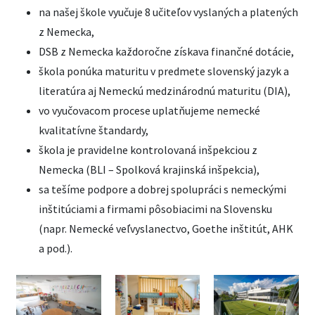
na našej škole vyučuje 8 učiteľov vyslaných a platených
z Nemecka,
DSB z Nemecka každoročne získava finančné dotácie,
škola ponúka maturitu v predmete slovenský jazyk a
literatúra aj Nemeckú medzinárodnú maturitu (DIA),
vo vyučovacom procese uplatňujeme nemecké
kvalitatívne štandardy,
škola je pravidelne kontrolovaná inšpekciou z
Nemecka (BLI – Spolková krajinská inšpekcia),
sa tešíme podpore a dobrej spolupráci s nemeckými
inštitúciami a firmami pôsobiacimi na Slovensku
(napr. Nemecké veľvyslanectvo, Goethe inštitút, AHK
a pod.).