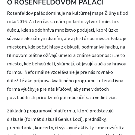
O ROSENFELDOVOM PALÁCI
Rosenfeldov palác dominuje na kultúrnej mape Žiliny už od
roku 2016. Za ten čas sa nám podarilo vytvoriť miesto s
dušou, kde sa odohráva množstvo podujatí, ktoré úzko
súvisia s aktuálnym dianím, ale aj históriou mesta. Palác je
miestom, kde počuť hlasy z diskusií, podmanivú hudbu, na
filmovom plátne ožívajú umelci a známe osobnosti. Je to
miesto, kde behajú deti, skúmajú, objavujú a učia sa hravou
formou. Neformálne vzdelávanie je pre nás rovnako
dôležité ako príprava kvalitného programu. Interaktívna
forma výučby je pre nás kľúčová, aby sme v deťoch
povzbudili ich prirodzenú potrebu učiť sa a vedieť viac.
Základnú programovú platformu, ktorú predstavujú
diskusie (formát diskusií Genius Loci), prednášky,
premietania, koncerty, či výstavné aktivity, sme rozšírili a