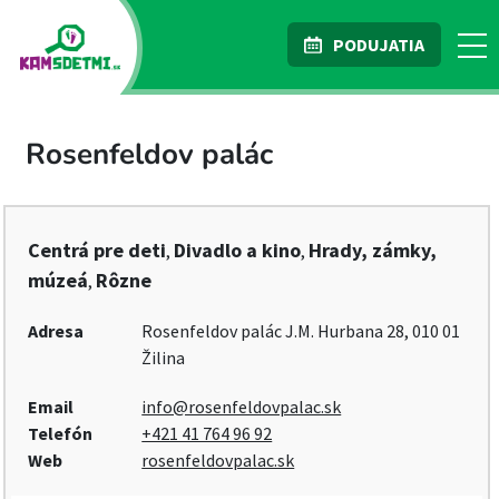
PODUJATIA
Rosenfeldov palác
Centrá pre deti
Divadlo a kino
Hrady, zámky,
,
,
múzeá
Rôzne
,
Adresa
Rosenfeldov palác J.M. Hurbana 28, 010 01
Žilina
Email
info@rosenfeldovpalac.sk
Telefón
+421 41 764 96 92
Web
rosenfeldovpalac.sk