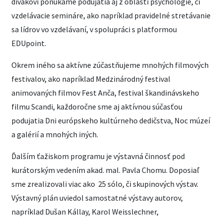
divákovi ponúkame podujatia aj z oblasti psychológie, či
vzdelávacie semináre, ako napríklad pravidelné stretávanie
sa lídrov vo vzdelávaní, v spolupráci s platformou
EDUpoint.
Okrem iného sa aktívne zúčastňujeme mnohých filmových
festivalov, ako napríklad Medzinárodný festival
animovaných filmov Fest Anča, festival škandinávskeho
filmu Scandi, každoročne sme aj aktívnou súčasťou
podujatia Dni európskeho kultúrneho dedičstva, Noc múzeí
a galérií a mnohých iných.
Ďalším ťažiskom programu je výstavná činnosť pod
kurátorským vedením akad. mal. Pavla Chomu. Doposiaľ
sme zrealizovali viac ako 25 sólo, či skupinových výstav.
Výstavný plán uviedol samostatné výstavy autorov,
napríklad Dušan Kállay, Karol Weisslechner,