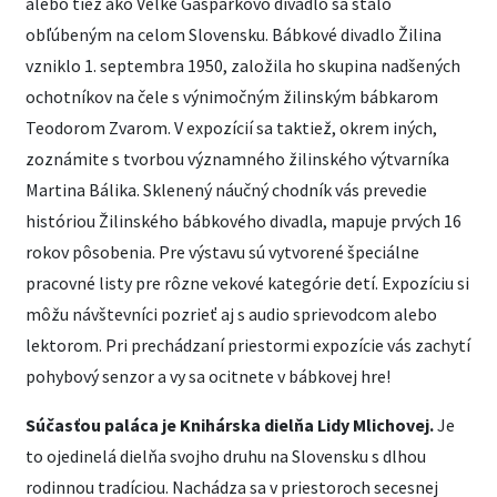
alebo tiež ako Veľké Gašparkovo divadlo sa stalo
obľúbeným na celom Slovensku. Bábkové divadlo Žilina
vzniklo 1. septembra 1950, založila ho skupina nadšených
ochotníkov na čele s výnimočným žilinským bábkarom
Teodorom Zvarom. V expozícií sa taktiež, okrem iných,
zoznámite s tvorbou významného žilinského výtvarníka
Martina Bálika. Sklenený náučný chodník vás prevedie
históriou Žilinského bábkového divadla, mapuje prvých 16
rokov pôsobenia. Pre výstavu sú vytvorené špeciálne
pracovné listy pre rôzne vekové kategórie detí. Expozíciu si
môžu návštevníci pozrieť aj s audio sprievodcom alebo
lektorom. Pri prechádzaní priestormi expozície vás zachytí
pohybový senzor a vy sa ocitnete v bábkovej hre!
Súčasťou paláca je Knihárska dielňa Lidy Mlichovej.
Je
to ojedinelá dielňa svojho druhu na Slovensku s dlhou
rodinnou tradíciou. Nachádza sa v priestoroch secesnej