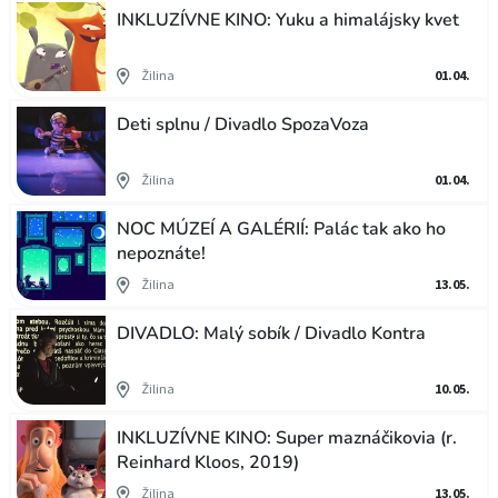
INKLUZÍVNE KINO: Yuku a himalájsky kvet
Žilina
01.04.
Deti splnu / Divadlo SpozaVoza
Žilina
01.04.
NOC MÚZEÍ A GALÉRIÍ: Palác tak ako ho
nepoznáte!
Žilina
13.05.
DIVADLO: Malý sobík / Divadlo Kontra
Žilina
10.05.
INKLUZÍVNE KINO: Super maznáčikovia (r.
Reinhard Kloos, 2019)
Žilina
13.05.