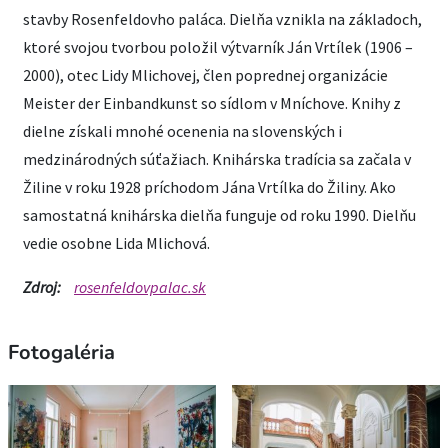
stavby Rosenfeldovho paláca. Dielňa vznikla na základoch,
ktoré svojou tvorbou položil výtvarník Ján Vrtílek (1906 –
2000), otec Lidy Mlichovej, člen poprednej organizácie
Meister der Einbandkunst so sídlom v Mníchove. Knihy z
dielne získali mnohé ocenenia na slovenských i
medzinárodných súťažiach. Knihárska tradícia sa začala v
Žiline v roku 1928 príchodom Jána Vrtílka do Žiliny. Ako
samostatná knihárska dielňa funguje od roku 1990. Dielňu
vedie osobne Lida Mlichová.
Zdroj:
rosenfeldovpalac.sk
Fotogaléria