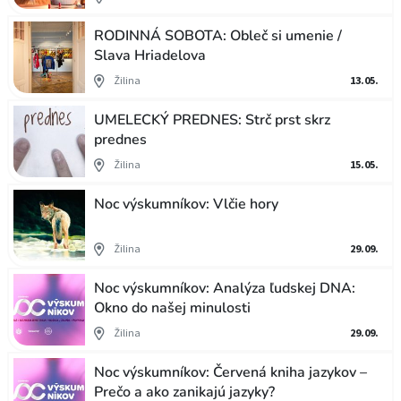
RODINNÁ SOBOTA: Obleč si umenie /
Slava Hriadelova
Žilina
13.05.
UMELECKÝ PREDNES: Strč prst skrz
prednes
Žilina
15.05.
Noc výskumníkov: Vlčie hory
Žilina
29.09.
Noc výskumníkov: Analýza ľudskej DNA:
Okno do našej minulosti
Žilina
29.09.
Noc výskumníkov: Červená kniha jazykov –
Prečo a ako zanikajú jazyky?