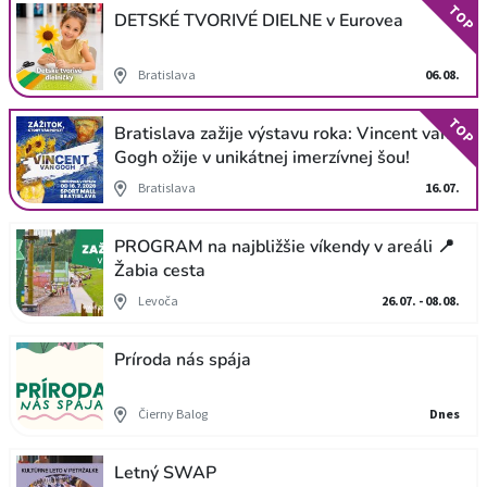
TOP
DETSKÉ TVORIVÉ DIELNE v Eurovea
Bratislava
06.08.
TOP
Bratislava zažije výstavu roka: Vincent van
Gogh ožije v unikátnej imerzívnej šou!
Bratislava
16.07.
PROGRAM na najbližšie víkendy v areáli 📍
Žabia cesta
Levoča
26.07. - 08.08.
Príroda nás spája
Čierny Balog
Dnes
Letný SWAP