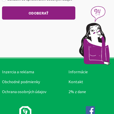
Inzercia a reklama
Informácie
Obchodné podmienky
Kontakt
Ochrana osobných údajov
2% z dane
Facebook