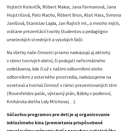
Vojtech Kolenčík, Róbert Makar, Jana Farmanová, Jana
Hojstričová, Palo Macho, Róbert Brun, Ašot Hass, Simona
Janišová, Stanislav Lajda, Jan Rajlich ml., a mnoho iných,
vrátane prezentácií tvorby študentov a pedagógov
umeleckých stredných a vysokých škôl.
Na všetky naše činnosti priamo nadväzujú aj aktivity
v rámci tvorivých dielní, či podujatí neformálneho
vzdelávania, kde či už s našimi odborníkmi alebo
odborníkmi z externého prostredia, nadväzujeme na
osvetovú a tvorivú činnosť v rámci prezentovaných tém
(Rosenfeldov palác, výstavný plán, Bábky v podkroví,
Knihárska dielňa Lidy Mlichovej…).
Súčasťou programov pre deti je aj organizovanie
inkluzívneho kina (premietania prispôsobené
zmyslovému vnímaniu detí s poruchou autistického