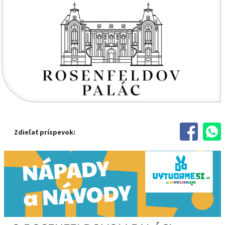
Zdieľať príspevok: