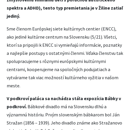
spektra a ADHD), tento typ premietania je v Žiline zatiaľ
jediný.
Sme členom Európskej siete kultúrnych centier (ENCC),
ako jediné kultúrne centrum na Slovensku (5/21). Všetci,
ktorí sa pripojili k ENCC si vymieňajú informácie, poznatky
a najlepšie postupy s ostatnými členmi. Vďaka členstvu tak
spolupracujeme s rôznymi európskymi kultúrnymi
centrami, kooperujeme na spoločných podujatiach a
vytvárame tak viac možností kultúrneho vyžitia v našom
meste.
V podkroví paláca sa nachádza stála expozícia Bábky v
podkroví.
Bábkové divadlo má na Slovensku dlhú a
významnú históriu. Prvým slovenským bábkarom bol Ján
Stražan (1856 – 1939). Jeho divadlo známe ako Stražanovo