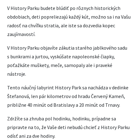
V History Parku budete blúdiť po rôznych historických
obdobiach, deti popreliezajú každý kút, možno sa i na Vašu
radosť na chvíľku stratia, ale iste sa dozvedia kopec
zaujímavostí.
V History Parku objavíte zákutia starého jablkového sadu
s bunkrami a jurtou, vyskúšate napoleonské čiapky,
poťažkáte muškety, meče, samopaly ale i praveké
nástroje.
Tento náučný labyrint History Park sa nachádza v dedinke
Štefanová, len pár kilometrov od hradu Červený Kameň,
približne 40 minút od Bratislavy a 20 minút od Trnavy.
Zdržíte sa zhruba pol hodinku, hodinku, prípadne sa
pripravte na to, že Vaše deti nebudú chcieť z History Parku
odísť ani za dve hodiny.