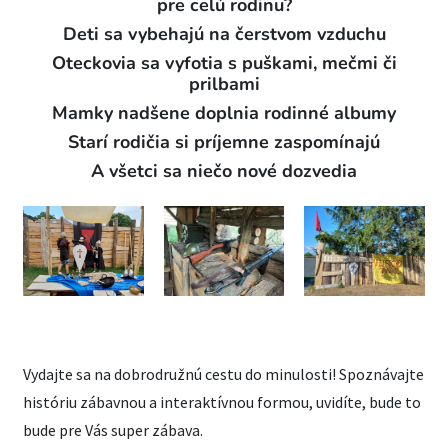
pre celú rodinu?
Deti sa vybehajú na čerstvom vzduchu
Oteckovia sa vyfotia s puškami, mečmi či
prilbami
Mamky nadšene doplnia rodinné albumy
Starí rodičia si príjemne zaspomínajú
A všetci sa niečo nové dozvedia
Vydajte sa na dobrodružnú cestu do minulosti! Spoznávajte
históriu zábavnou a interaktívnou formou, uvidíte, bude to
bude pre Vás super zábava.