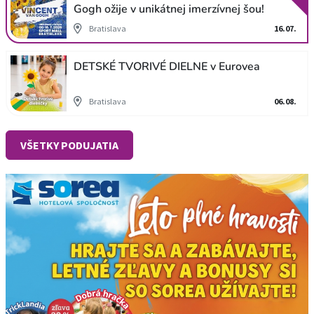
Gogh ožije v unikátnej imerzívnej šou!
Bratislava
16.07.
DETSKÉ TVORIVÉ DIELNE v Eurovea
Bratislava
06.08.
VŠETKY PODUJATIA