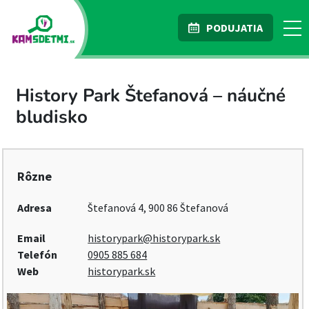
PODUJATIA
History Park Štefanová – náučné
bludisko
Rôzne
Adresa
Štefanová 4, 900 86 Štefanová
Email
historypark@historypark.sk
Telefón
0905 885 684
Web
historypark.sk