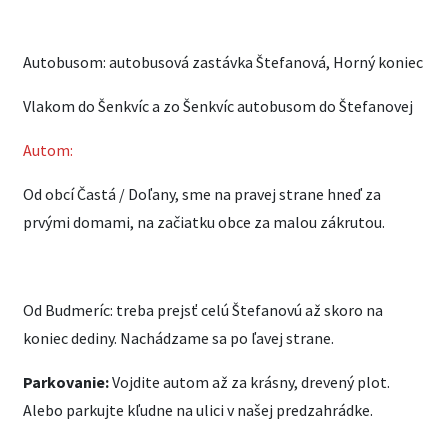
Autobusom: autobusová zastávka Štefanová, Horný koniec
Vlakom do Šenkvíc a zo Šenkvíc autobusom do Štefanovej
Autom:
Od obcí Častá / Doľany, sme na pravej strane hneď za
prvými domami, na začiatku obce za malou zákrutou.
Od Budmeríc: treba prejsť celú Štefanovú až skoro na
koniec dediny. Nachádzame sa po ľavej strane.
Parkovanie:
Vojdite autom až za krásny, drevený plot.
Alebo parkujte kľudne na ulici v našej predzahrádke.