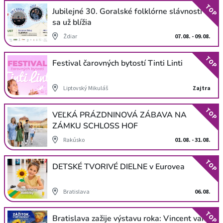
TOP
Jubilejné 30. Goralské folklórne slávnosti
sa už blížia
Ždiar
07.08. - 09.08.
TOP
Festival čarovných bytostí Tinti Linti
Liptovský Mikuláš
Zajtra
TOP
VEĽKÁ PRÁZDNINOVÁ ZÁBAVA NA
ZÁMKU SCHLOSS HOF
Rakúsko
01.08. - 31.08.
TOP
DETSKÉ TVORIVÉ DIELNE v Eurovea
Bratislava
06.08.
TOP
Bratislava zažije výstavu roka: Vincent van