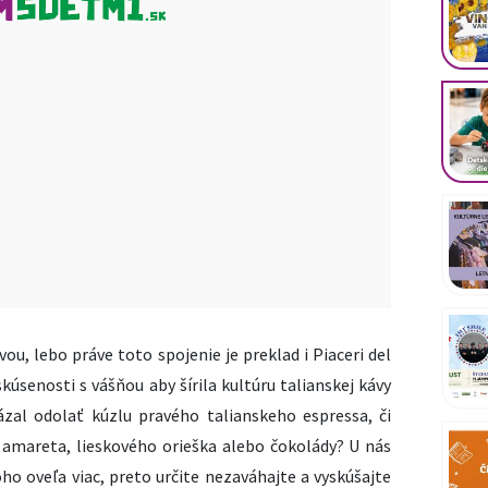
ou, lebo práve toto spojenie je preklad i Piaceri del
kúsenosti s vášňou aby šírila kultúru talianskej kávy
zal odolať kúzlu pravého talianskeho espressa, či
amareta, lieskového orieška alebo čokolády? U nás
ho oveľa viac, preto určite nezaváhajte a vyskúšajte