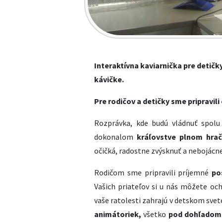
Interaktívna kaviarnička pre detičky
kávičke.
Pre rodičov a detičky sme pripravili
Rozprávka, kde budú vládnuť spolu
dokonalom
kráľovstve plnom hrač
očičká, radostne zvýsknuť a nebojácne 
Rodičom sme pripravili príjemné
pos
Vašich priateľov si u nás môžete ochu
vaše ratolesti zahrajú v detskom svet
animátoriek,
všetko
pod dohľadom