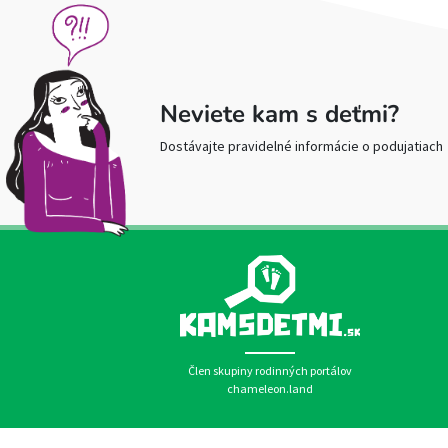
Neviete kam s deťmi?
Dostávajte pravidelné informácie o podujatiach
Člen skupiny rodinných portálov
chameleon.land