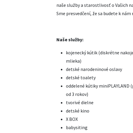
naše služby a starostlivosť o Vašich 
Sme presvedčení, že sa budete k nám r
Naše služby:
kojenecký kútik (diskrétne nakoje
mlieka)
detské narodeninové oslavy
detské toalety
oddelené kútiky miniPLAYLAND (p
od 3 rokov)
tvorivé dielne
detské kino
X BOX
babysiting