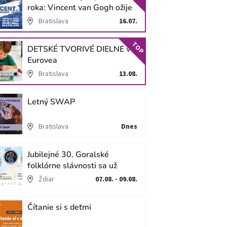
roka: Vincent van Gogh ožije
v unikátnej imerzívnej šou!
Bratislava
16.07.
TOP
DETSKÉ TVORIVÉ DIELNE v
Eurovea
Bratislava
13.08.
Letný SWAP
Bratislava
Dnes
Jubilejné 30. Goralské
folklórne slávnosti sa už
blížia
Ždiar
07.08. - 09.08.
Čítanie si s deťmi