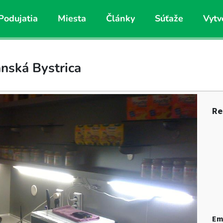
Podujatia
Miesta
Články
Súťaže
Vytv
anská Bystrica
Re
Em