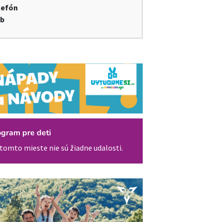
lefón
b
ogram pre deti
tomto mieste nie sú žiadne udalosti.