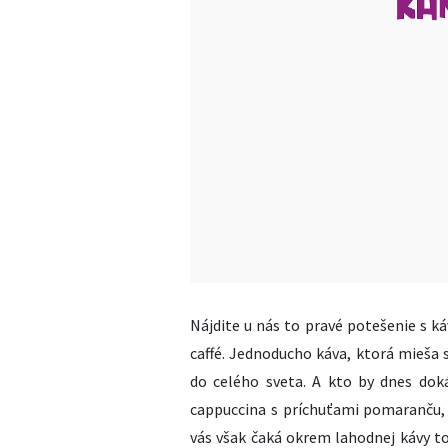
Nájdite u nás to pravé potešenie s káv
caffé. Jednoducho káva, ktorá mieša s
do celého sveta. A kto by dnes doká
cappuccina s príchuťami pomaranču, 
vás však čaká okrem lahodnej kávy to