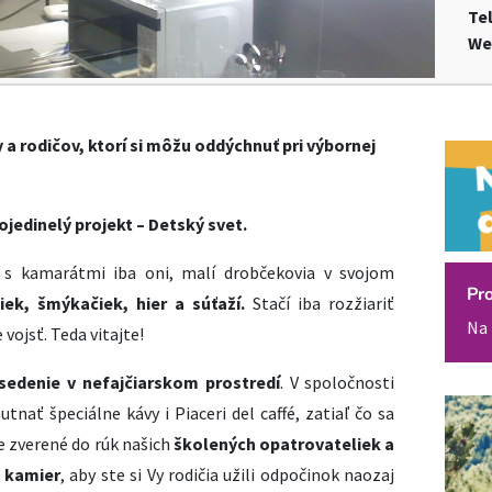
Te
We
 a rodičov, ktorí si môžu oddýchnuť pri výbornej
 ojedinelý projekt – Detský svet.
 s kamarátmi iba oni, malí drobčekovia v svojom
Pr
iek, šmýkačiek, hier a súťaží.
Stačí iba rozžiariť
Na 
vojsť. Teda vitajte!
edenie v nefajčiarskom prostredí
. V spoločnosti
tnať špeciálne kávy i Piaceri del caffé, zatiaľ čo sa
e zverené do rúk našich
školených opatrovateliek a
 kamier
, aby ste si Vy rodičia užili odpočinok naozaj