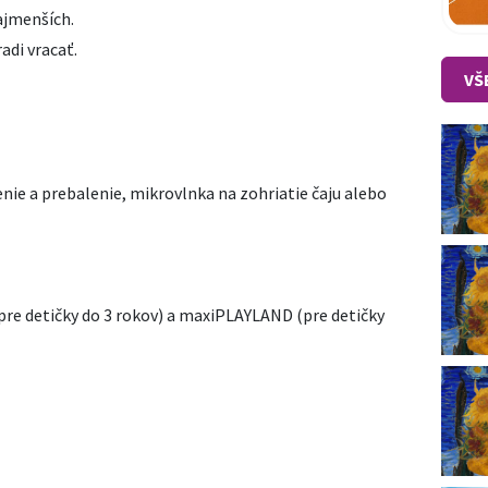
najmenších.
adi vracať.
VŠ
nie a prebalenie, mikrovlnka na zohriatie čaju alebo
re detičky do 3 rokov) a maxiPLAYLAND (pre detičky