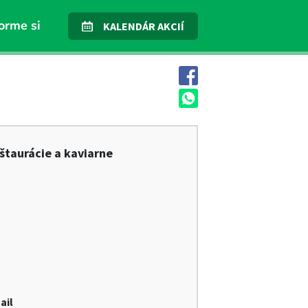
orme si
KALENDÁR AKCIÍ
štaurácie a kaviarne
ail