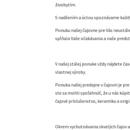
živobytím.
S nadšením a úctou spoznávame každý 
Ponuku našej čajovne pre Vás neustál
spĺňala Vaše očakávania a naše predsta
V našej stálej ponuke vždy nájdete čas
vlastnej výroby.
Ponuka našej predajne v čajovni je pr
ste sa mohli spoľahnúť, že u nás kúpite
čajové príslušenstvo, keramiku a origi
Okrem vychutnávania skvelých čajov a