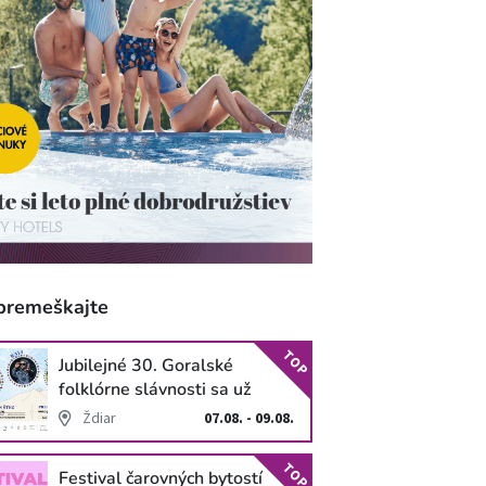
premeškajte
TOP
Jubilejné 30. Goralské
folklórne slávnosti sa už
blížia
Ždiar
07.08. - 09.08.
TOP
Festival čarovných bytostí