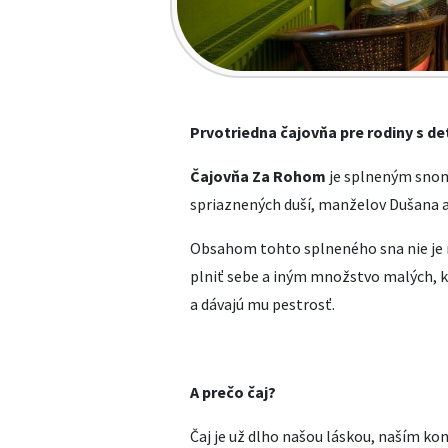
Prvotriedna čajovňa pre rodiny s de
Čajovňa Za Rohom
je splneným snom 
spriaznených duší, manželov Dušana a 
Obsahom tohto splneného sna nie je 
plniť sebe a iným množstvo malých, k
a dávajú mu pestrosť.
A prečo čaj?
Čaj je už dlho našou láskou, naším ko