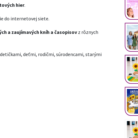
tových hier
.
e do internetovej siete.
ch a zaujímavých kníh a časopisov
z rôznych
 detičkami, deťmi, rodičmi, súrodencami, starými