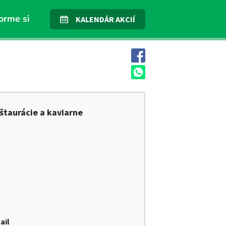
orme si
KALENDÁR AKCIÍ
štaurácie a kaviarne
ail