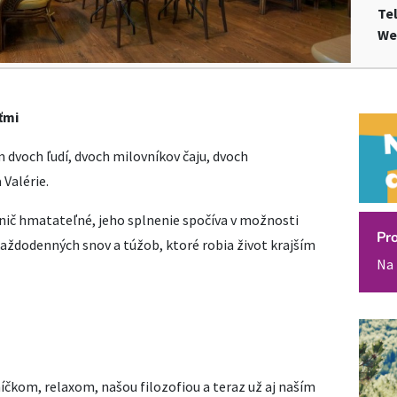
Te
We
ťmi
dvoch ľudí, dvoch milovníkov čaju, dvoch
Valérie.
nič hmatateľné, jeho splnenie spočíva v možnosti
Pr
aždodenných snov a túžob, ktoré robia život krajším
Na 
níčkom, relaxom, našou filozofiou a teraz už aj naším