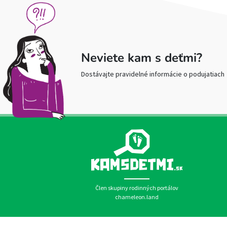
Neviete kam s deťmi?
Dostávajte pravidelné informácie o podujatiach
Člen skupiny rodinných portálov
chameleon.land