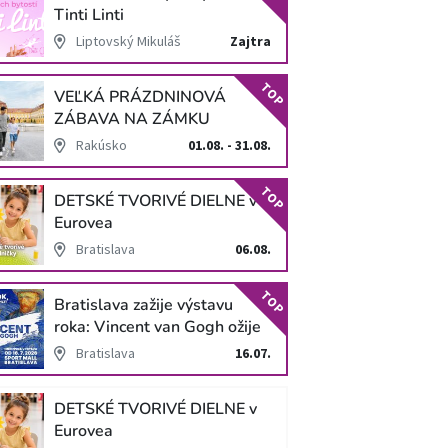
Tinti Linti
Liptovský Mikuláš
Zajtra
TOP
VEĽKÁ PRÁZDNINOVÁ
ZÁBAVA NA ZÁMKU
SCHLOSS HOF
Rakúsko
01.08. - 31.08.
TOP
DETSKÉ TVORIVÉ DIELNE v
Eurovea
Bratislava
06.08.
TOP
Bratislava zažije výstavu
roka: Vincent van Gogh ožije
v unikátnej imerzívnej šou!
Bratislava
16.07.
DETSKÉ TVORIVÉ DIELNE v
Eurovea