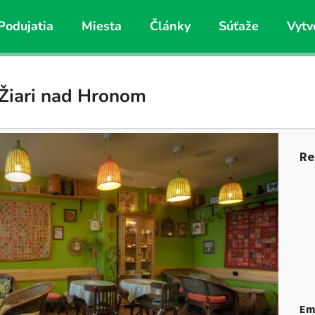
Podujatia
Miesta
Články
Súťaže
Vytv
Žiari nad Hronom
Re
Em