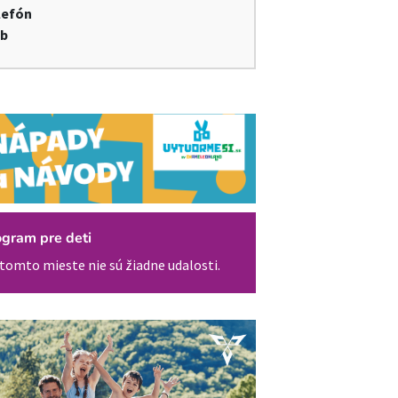
lefón
b
ogram pre deti
tomto mieste nie sú žiadne udalosti.