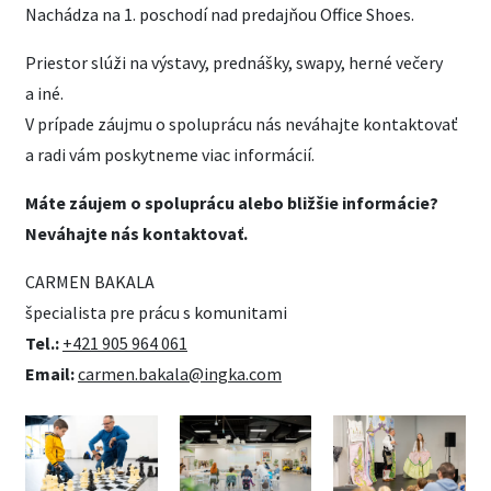
Nachádza na 1. poschodí nad predajňou Office Shoes.
Priestor slúži na výstavy, prednášky, swapy, herné večery
a iné.
V prípade záujmu o spoluprácu nás neváhajte kontaktovať
a radi vám poskytneme viac informácií.
Máte záujem o spoluprácu alebo bližšie informácie?
Neváhajte nás kontaktovať.
CARMEN BAKALA
špecialista pre prácu s komunitami
Tel.:
+421 905 964 061
Email:
carmen.bakala@ingka.com