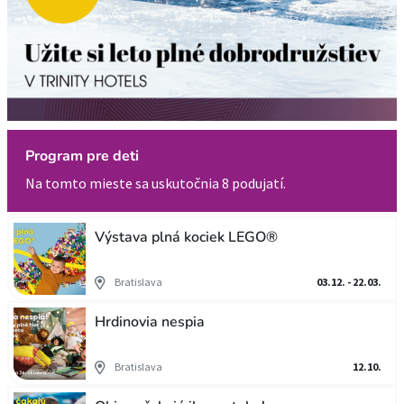
Program pre deti
Na tomto mieste sa uskutočnia 8 podujatí.
Výstava plná kociek LEGO®
Bratislava
03.12. - 22.03.
Hrdinovia nespia
Bratislava
12.10.