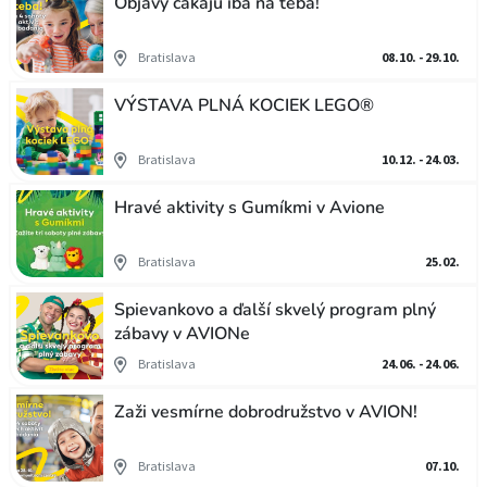
Objavy čakajú iba na teba!
Bratislava
08.10. - 29.10.
VÝSTAVA PLNÁ KOCIEK LEGO®
Bratislava
10.12. - 24.03.
Hravé aktivity s Gumíkmi v Avione
Bratislava
25.02.
Spievankovo a ďalší skvelý program plný
zábavy v AVIONe
Bratislava
24.06. - 24.06.
Zaži vesmírne dobrodružstvo v AVION!
Bratislava
07.10.