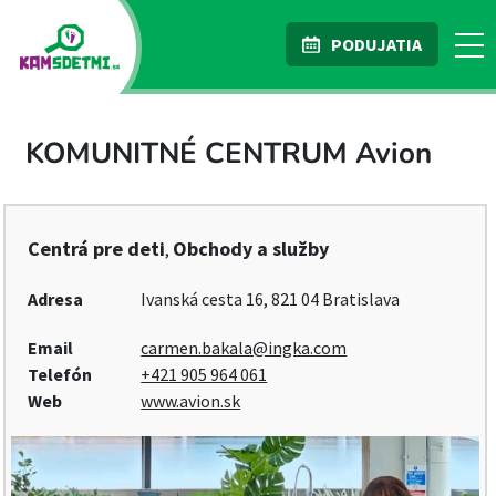
PODUJATIA
KOMUNITNÉ CENTRUM Avion
Centrá pre deti
Obchody a služby
,
Adresa
Ivanská cesta 16, 821 04 Bratislava
Email
carmen.bakala@ingka.com
Telefón
+421 905 964 061
Web
www.avion.sk