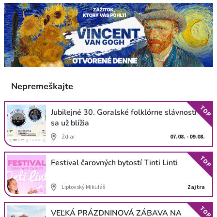
Nepremeškajte
TOP
Jubilejné 30. Goralské folklórne slávnosti
sa už blížia
Ždiar
07.08. - 09.08.
TOP
Festival čarovných bytostí Tinti Linti
Liptovský Mikuláš
Zajtra
TOP
VEĽKÁ PRÁZDNINOVÁ ZÁBAVA NA