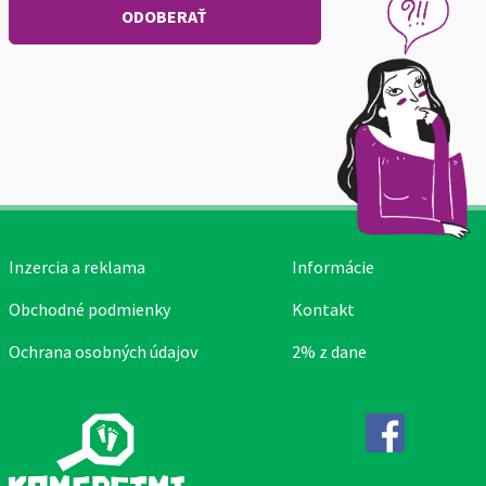
Inzercia a reklama
Informácie
Obchodné podmienky
Kontakt
Ochrana osobných údajov
2% z dane
Facebook