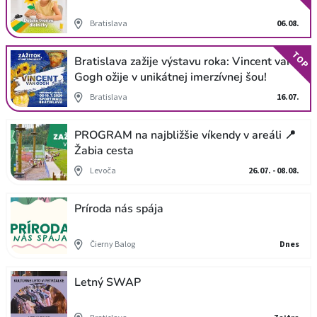
Bratislava
06.08.
TOP
Bratislava zažije výstavu roka: Vincent van
Gogh ožije v unikátnej imerzívnej šou!
Bratislava
16.07.
PROGRAM na najbližšie víkendy v areáli 📍
Žabia cesta
Levoča
26.07. - 08.08.
Príroda nás spája
Čierny Balog
Dnes
Letný SWAP