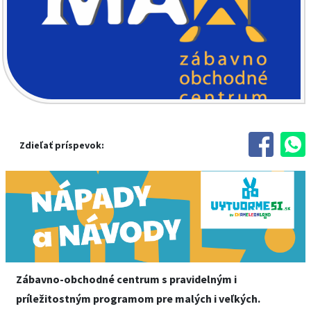
Zdieľať príspevok:
Zábavno-obchodné centrum s pravidelným i
príležitostným programom pre malých i veľkých.