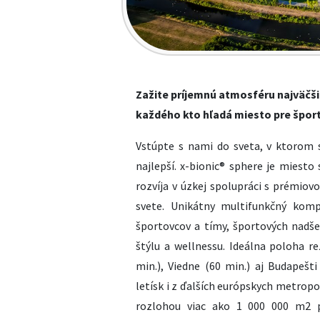
Zažite príjemnú atmosféru najväčši
každého kto hľadá miesto pre šport,
Vstúpte s nami do sveta, v ktorom s
najlepší. x-bionic® sphere je miesto 
rozvíja v úzkej spolupráci s prémi
svete. Unikátny multifunkčný komp
športovcov a tímy, športových nadše
štýlu a wellnessu. Ideálna poloha r
min.), Viedne (60 min.) aj Budapešt
letísk i z ďalších európskych metropo
rozlohou viac ako 1 000 000 m2 p