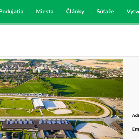
Podujatia
Miesta
Články
Súťaže
Vytv
Ad
Em