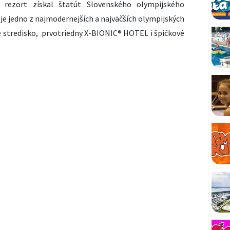
 rezort získal štatút Slovenského olympijského
je jedno z najmodernejších a najväčších olympijských
é stredisko, prvotriedny X-BIONIC® HOTEL i špičkové