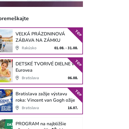
premeškajte
TOP
VEĽKÁ PRÁZDNINOVÁ
ZÁBAVA NA ZÁMKU
SCHLOSS HOF
Rakúsko
01.08. - 31.08.
TOP
DETSKÉ TVORIVÉ DIELNE v
Eurovea
Bratislava
06.08.
TOP
Bratislava zažije výstavu
roka: Vincent van Gogh ožije
v unikátnej imerzívnej šou!
Bratislava
16.07.
PROGRAM na najbližšie