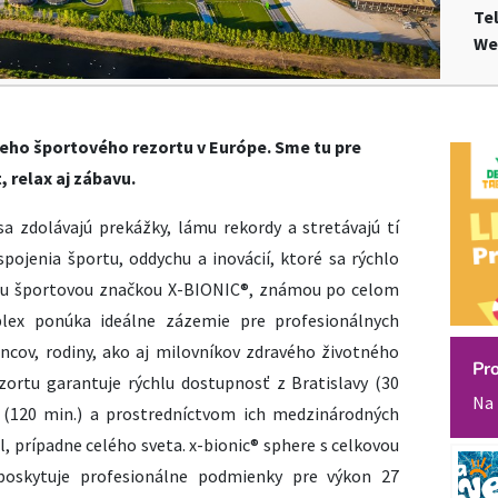
Te
We
eho športového rezortu v Európe. Sme tu pre
 relax aj zábavu.
a zdolávajú prekážky, lámu rekordy a stretávajú tí
spojenia športu, oddychu a inovácií, ktoré sa rýchlo
ovou športovou značkou X-BIONIC®, známou po celom
lex ponúka ideálne zázemie pre profesionálnych
ncov, rodiny, ako aj milovníkov zdravého životného
Pr
ezortu garantuje rýchlu dostupnosť z Bratislavy (30
Na 
i (120 min.) a prostredníctvom ich medzinárodných
l, prípadne celého sveta. x-bionic® sphere s celkovou
oskytuje profesionálne podmienky pre výkon 27