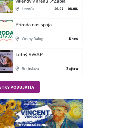
víkendy v areáli 📍Žabia
cesta
Levoča
26.07. - 08.08.
Príroda nás spája
Čierny Balog
Dnes
Letný SWAP
Bratislava
Zajtra
ETKY PODUJATIA