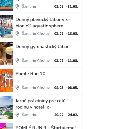
Šamorín
01.07. - 31.08.
Denný plavecký tábor v x-
bionic® aquatic sphere
Šamorín-Čilistov
03.07. - 18.08.
Denný gymnastický tábor
Šamorín-Čilistov
03.07. - 11.08.
Pomlé Run 10
Šamorín-Čilistov
08.05. - 08.05.
Jarné prázdniny pre celú
rodinu v hoteli x-
bionic®sphere
Šamorín
20.02. - 24.02.
POMLÉ RUN 9 – Štartujeme!