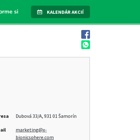
orme si
KALENDÁR AKCIÍ
resa
Dubová 33/A, 931 01 Šamorín
ail
marketing@x-
bionicsphere.com