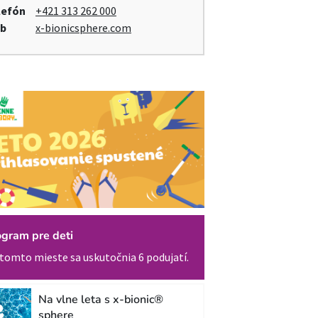
lefón
+421 313 262 000
b
x-bionicsphere.com
ogram pre deti
tomto mieste sa uskutočnia 6 podujatí.
Na vlne leta s x-bionic®
sphere