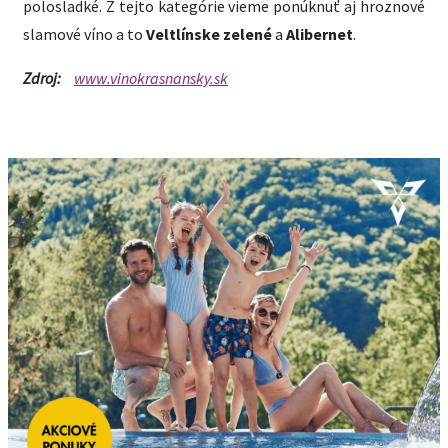
polosladké. Z tejto kategórie vieme ponúknuť aj hroznové
slamové víno a to
Veltlínske zelené
a
Alibernet
.
Zdroj:
www.vinokrasnansky.sk