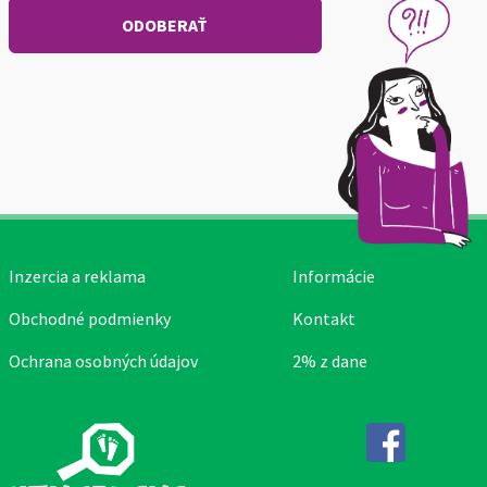
Inzercia a reklama
Informácie
Obchodné podmienky
Kontakt
Ochrana osobných údajov
2% z dane
Facebook