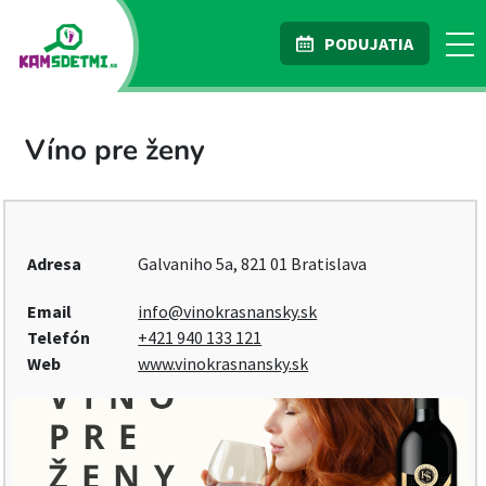
PODUJATIA
Víno pre ženy
Adresa
Galvaniho 5a, 821 01 Bratislava
Email
info@vinokrasnansky.sk
Telefón
+421 940 133 121
Web
www.vinokrasnansky.sk