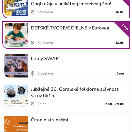
Gogh ožije v unikátnej imerzívnej šou!
Bratislava
16.07.
TOP
DETSKÉ TVORIVÉ DIELNE v Eurovea
Bratislava
13.08.
Letný SWAP
Bratislava
Dnes
Jubilejné 30. Goralské folklórne slávnosti
sa už blížia
Ždiar
07.08. - 09.08.
Čítanie si s deťmi