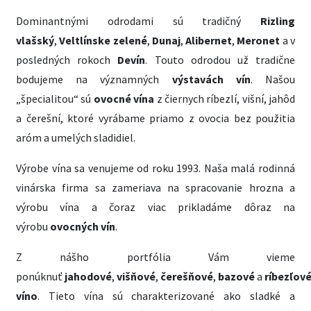
Dominantnými odrodami sú tradičný
Rizling
vlašský
,
Veltlínske zelené
,
Dunaj
,
Alibernet
,
Meronet
a v
posledných rokoch
Devín
. Touto odrodou už tradične
bodujeme na významných
výstavách vín
. Našou
„špecialitou“ sú
ovocné vína
z čiernych ríbezlí, višní, jahôd
a čerešní, ktoré vyrábame priamo z ovocia bez použitia
aróm a umelých sladidiel.
Výrobe vína sa venujeme od roku 1993. Naša malá rodinná
vinárska firma sa zameriava na spracovanie hrozna a
výrobu vína a čoraz viac prikladáme dôraz na
výrobu
ovocných vín
.
Z nášho portfólia Vám vieme
ponúknuť
jahodové
,
višňové
,
čerešňové
,
bazové
a
ríbezľov
víno
. Tieto vína sú charakterizované ako sladké a