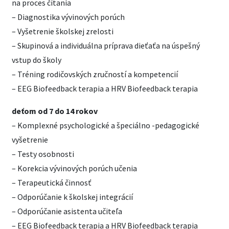
na proces čítania
– Diagnostika vývinových porúch
– Vyšetrenie školskej zrelosti
– Skupinová a individuálna príprava dieťaťa na úspešný
vstup do školy
– Tréning rodičovských zručností a kompetencií
– EEG Biofeedback terapia a HRV Biofeedback terapia
deťom od 7 do 14 rokov
– Komplexné psychologické a špeciálno -pedagogické
vyšetrenie
– Testy osobnosti
– Korekcia vývinových porúch učenia
– Terapeutická činnosť
– Odporúčanie k školskej integrácií
– Odporúčanie asistenta učiteľa
– EEG Biofeedback terapia a HRV Biofeedback terapia