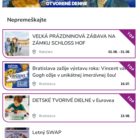
Nepremeškajte
TOP
VEĽKÁ PRÁZDNINOVÁ ZÁBAVA NA
ZÁMKU SCHLOSS HOF
Rakúsko
01.08. - 31.08.
TOP
Bratislava zažije výstavu roka: Vincent van
Gogh ožije v unikátnej imerzívnej šou!
Bratislava
16.07.
TOP
DETSKÉ TVORIVÉ DIELNE v Eurovea
Bratislava
13.08.
Letný SWAP