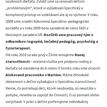
osobnosti dieťaťa. Zvlášť sme sa venovali deťom
„problémovým“, ktoré si vyžadovali špecifický a
komplexný prístup vo vzdelávaní ale aj vo výchove. V roku
2008 sme zriadili Súkromnú špeciálno-pedagogickú
poradňu a v roku 2009 bola zaradená do siete škôl a
školských zariadení SR.
Rozšírili sme pracovný tým o
odborníkov: logopéd, liečebný pedagóg, psychológ a
fyzioterapeut.
Od roku 2010 sa ako prvý v Žiline venujeme
Ranej
starostlivosti
– ucelená služba pre podporu rodiny a
dieťaťa od narodenia do 6 rokov. V tomto roku sme otvorili
Alokované pracovisko v Martine.
Máme dlhodobé
skúsenosti s deťmi vyžadujúce si špeciálnu starostlivosť.
Vieme, čo potrebujú deti, ktoré neobsedia, sú neustále v
pohybe, nevedia sa zapojiť do činností, či sú pomalé alebo
ostýchavé. V práci s deťmi preferujeme individuálny