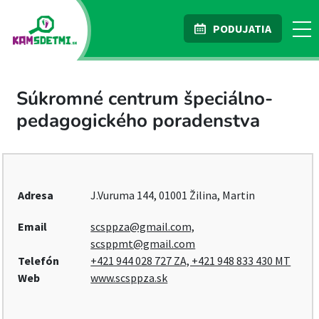
PODUJATIA
Súkromné centrum špeciálno-
pedagogického poradenstva
Adresa
J.Vuruma 144, 01001 Žilina, Martin
Email
scsppza@gmail.com,
scsppmt@gmail.com
Telefón
+421 944 028 727 ZA, +421 948 833 430 MT
Web
www.scsppza.sk