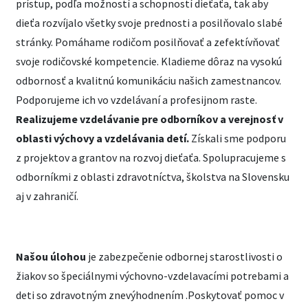
prístup, podľa možností a schopností dieťaťa, tak aby
dieťa rozvíjalo všetky svoje prednosti a posilňovalo slabé
stránky. Pomáhame rodičom posilňovať a zefektívňovať
svoje rodičovské kompetencie. Kladieme dôraz na vysokú
odbornosť a kvalitnú komunikáciu našich zamestnancov.
Podporujeme ich vo vzdelávaní a profesijnom raste.
Realizujeme vzdelávanie pre odborníkov a verejnosť v
oblasti výchovy a vzdelávania detí.
Získali sme podporu
z projektov a grantov na rozvoj dieťaťa. Spolupracujeme s
odborníkmi z oblasti zdravotníctva, školstva na Slovensku
aj v zahraničí.
Našou úlohou
je zabezpečenie odbornej starostlivosti o
žiakov so špeciálnymi výchovno-vzdelavacími potrebami a
deti so zdravotným znevýhodnením .Poskytovať pomoc v