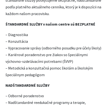
štandardné služby poskytujeme bezplatne, nadštandardné
podľa platného aktuálneho cenníka, ktorý je k dispozícii na
každom našom pracovisku.
ŠTANDARDNÉ SLUŽBY v našom centre sú BEZPLATNÉ
– Diagnostika
– Konzultácia
– Vypracovanie správy (odborného posudku pre účely školy)
– Kariérové poradenstvo pre žiakov so špeciálnymi
výchovno-vzdelávacími potrebami (ŠVVP)
– Metodická a konzultačná pomoc školám a školským
špeciálnym pedagógom
NADŠTANDARDNÉ SLUŽBY
– Odborné poradenstvo
– Nadštandardné reedukačné programy a terapie,