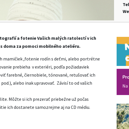
Te
We
grafií a fotenie Vašich malých ratolestí v ich
Vás doma za pomoci mobilného ateliéru.
h mamičiek ,fotenie rodín s deťmi, alebo portrétne
vanie prebieha v exteriéri, podľa požiadaviek
iť farebné, čiernobiele, tónované, retušovať ich
Pr
 pod.), alebo inak upravovať. Závisí to od vašich
Na 
ite. Môžte si ich prezerať priebežne už počas
itie ich dostanete samozrejme aj na CD médiu.