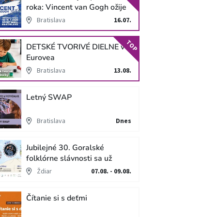
roka: Vincent van Gogh ožije
v unikátnej imerzívnej šou!
Bratislava
16.07.
TOP
DETSKÉ TVORIVÉ DIELNE v
Eurovea
Bratislava
13.08.
Letný SWAP
Bratislava
Dnes
Jubilejné 30. Goralské
folklórne slávnosti sa už
blížia
Ždiar
07.08. - 09.08.
Čítanie si s deťmi