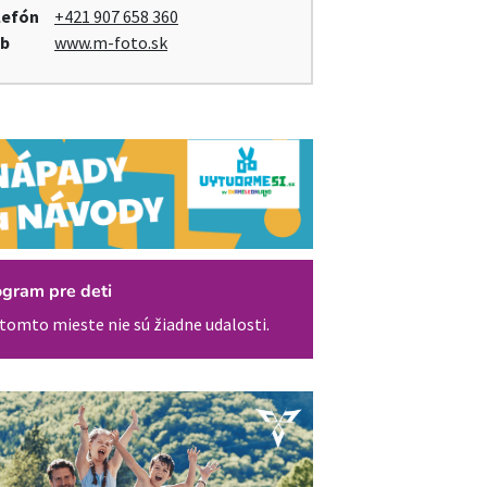
lefón
+421 907 658 360
b
www.m-foto.sk
ogram pre deti
tomto mieste nie sú žiadne udalosti.