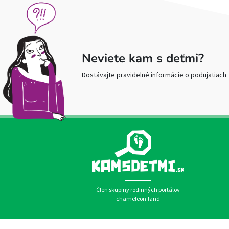
Neviete kam s deťmi?
Dostávajte pravidelné informácie o podujatiach
Člen skupiny rodinných portálov
chameleon.land