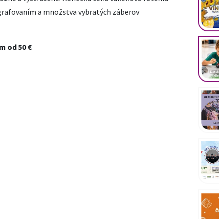
ografovaním a množstva vybratých záberov
m od 50 €