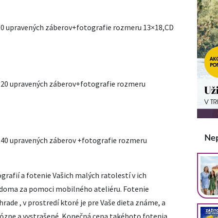
v,10 upravených záberov+fotografie rozmeru 13×18,CD
ov,20 upravených záberov+fotografie rozmeru
Ne
v,40 upravených záberov +fotografie rozmeru
afií a fotenie Vašich malých ratolestí v ich
s doma za pomoci mobilného ateliéru. Fotenie
rade , v prostredí ktoré je pre Vaše dieta známe, a
ózne a vystrašené. Konečná cena takéhoto fotenia