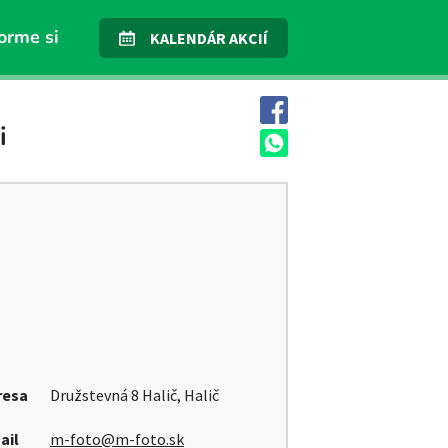
orme si
KALENDÁR AKCIÍ
i
resa
Družstevná 8 Halič, Halič
ail
m-foto@m-foto.sk