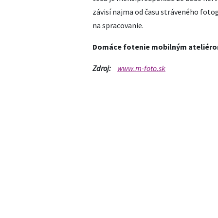
závisí najma od času stráveného fot
na spracovanie.
Domáce fotenie mobilným ateliéro
Zdroj:
www.m-foto.sk