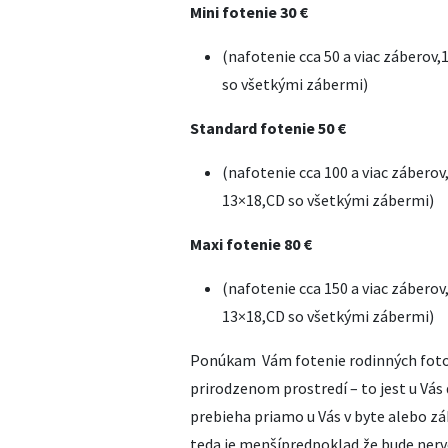
Mini fotenie 30 €
(nafotenie cca 50 a viac zábero
so všetkými zábermi)
Standard fotenie 50 €
(nafotenie cca 100 a viac záber
13×18,CD so všetkými zábermi)
Maxi fotenie 80 €
(nafotenie cca 150 a viac zábero
13×18,CD so všetkými zábermi)
Ponúkam Vám fotenie rodinných fotogr
prirodzenom prostredí – to jest u Vá
prebieha priamo u Vás v byte alebo záh
teda je menšípredpoklad že bude nerv