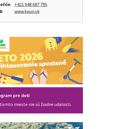
lefón
+421 948 687 795
b
www.koun.sk
ogram pre deti
tomto mieste nie sú žiadne udalosti.