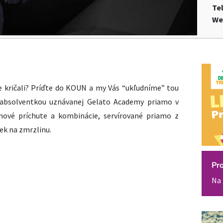
Te
We
e kričali? Príďte do KOUN a my Vás “ukľudníme” tou
 absolventkou uznávanej Gelato Academy priamo v
 nové príchute a kombinácie, servírované priamo z
ek na zmrzlinu.
Pr
Na 