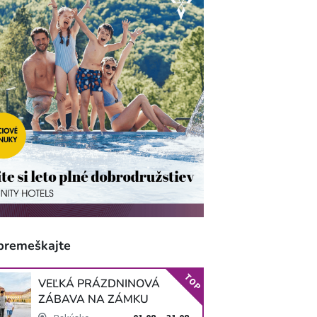
premeškajte
TOP
VEĽKÁ PRÁZDNINOVÁ
ZÁBAVA NA ZÁMKU
SCHLOSS HOF