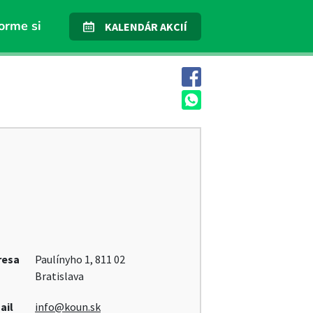
orme si
KALENDÁR AKCIÍ
resa
Paulínyho 1, 811 02
Bratislava
ail
info@koun.sk