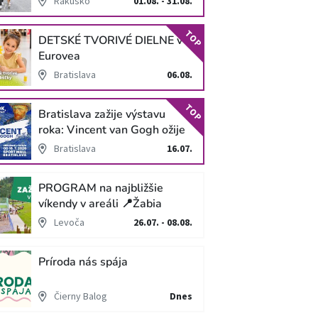
Rakúsko
01.08. - 31.08.
TOP
DETSKÉ TVORIVÉ DIELNE v
Eurovea
Bratislava
06.08.
TOP
Bratislava zažije výstavu
roka: Vincent van Gogh ožije
v unikátnej imerzívnej šou!
Bratislava
16.07.
PROGRAM na najbližšie
víkendy v areáli 📍Žabia
cesta
Levoča
26.07. - 08.08.
Príroda nás spája
Čierny Balog
Dnes