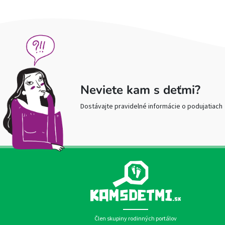
Neviete kam s deťmi?
Dostávajte pravidelné informácie o podujatiach
Člen skupiny rodinných portálov