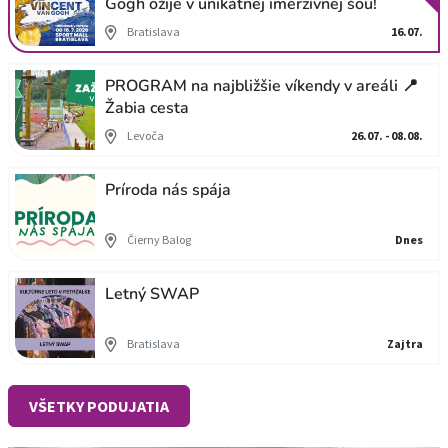
Gogh ožije v unikátnej imerzívnej šou!
Bratislava
16.07.
PROGRAM na najbližšie víkendy v areáli 📍
Žabia cesta
Levoča
26.07. - 08.08.
Príroda nás spája
Čierny Balog
Dnes
Letný SWAP
Bratislava
Zajtra
VŠETKY PODUJATIA