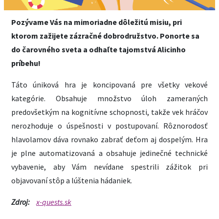
Pozývame Vás na mimoriadne dôležitú misiu, pri
ktorom zažijete zázračné dobrodružstvo. Ponorte sa
do čarovného sveta a odhaľte tajomstvá Alicinho
príbehu!
Táto úniková hra je koncipovaná pre všetky vekové
kategórie. Obsahuje množstvo úloh zameraných
predovšetkým na kognitívne schopnosti, takže vek hráčov
nerozhoduje o úspešnosti v postupovaní. Rôznorodosť
hlavolamov dáva rovnako zabrať deťom aj dospelým. Hra
je plne automatizovaná a obsahuje jedinečné technické
vybavenie, aby Vám nevídane spestrili zážitok pri
objavovaní stôp a lúštenia hádaniek.
Zdroj:
x-quests.sk