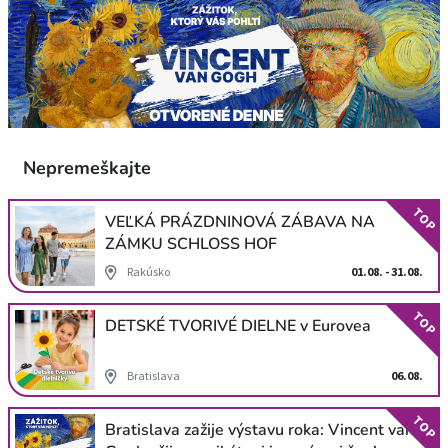
Nepremeškajte
TOP
VEĽKÁ PRÁZDNINOVÁ ZÁBAVA NA
ZÁMKU SCHLOSS HOF
Rakúsko
01.08. - 31.08.
TOP
DETSKÉ TVORIVÉ DIELNE v Eurovea
Bratislava
06.08.
TOP
Bratislava zažije výstavu roka: Vincent van