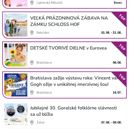
Liptovský Mikuláš
Dnes
TOP
VEĽKÁ PRÁZDNINOVÁ ZÁBAVA NA
ZÁMKU SCHLOSS HOF
Rakúsko
01.08. - 31.08.
TOP
DETSKÉ TVORIVÉ DIELNE v Eurovea
Bratislava
06.08.
TOP
Bratislava zažije výstavu roka: Vincent van
Gogh ožije v unikátnej imerzívnej šou!
Bratislava
16.07.
Jubilejné 30. Goralské folklórne slávnosti
sa už blížia
Ždiar
07.08. - 09.08.