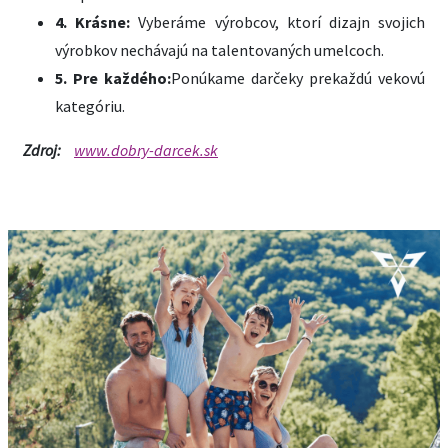
4. Krásne:
Vyberáme výrobcov, ktorí dizajn svojich
výrobkov nechávajú na talentovaných umelcoch.
5. Pre každého:
Ponúkame darčeky prekaždú vekovú
kategóriu.
Zdroj:
www.dobry-darcek.sk