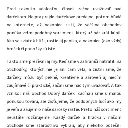
Pred takouto udalosťou človek začne uvažovať nad
darčekom. Najprv prejde darčekové predajne, potom hľadá
na internete, až nakoniec zistí, že väčšina obchodov
ponúka veľmi podobný sortiment, ktorý už pár krát kúpil.
Ako sa sviatok blíži, rastie aj panika, a nakoniec (ako vždy)
hrnček či ponožky sú isté.
Takto sme prežívali aj my. Keď sme v zahraničí natrafili na
obchodíky, ktorých nie je ani tam veľa, a zistili sme, že
darčeky môžu byť pekné, kreatívne a zároveň aj niečím
zaujímavé či praktické, začali sme nad tým uvažovať. A tak
vznikol náš obchod Dobrý darček. Začínali sme s malou
ponukou tovaru, ale zisťujeme, že podobných ľudí ako my
je veľa a záujem o naše darčeky rastie. Preto náš sortiment
neustále rozširujeme. Každý darček a hračku v našom
obchode sme starostlivo vybrali, aby niekoho potešili.