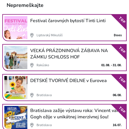
Nepremeškajte
TOP
Festival čarovných bytostí Tinti Linti
Liptovský Mikuláš
Dnes
TOP
VEĽKÁ PRÁZDNINOVÁ ZÁBAVA NA
ZÁMKU SCHLOSS HOF
Rakúsko
01.08. - 31.08.
TOP
DETSKÉ TVORIVÉ DIELNE v Eurovea
Bratislava
06.08.
TOP
Bratislava zažije výstavu roka: Vincent van
Gogh ožije v unikátnej imerzívnej šou!
Bratislava
16.07.