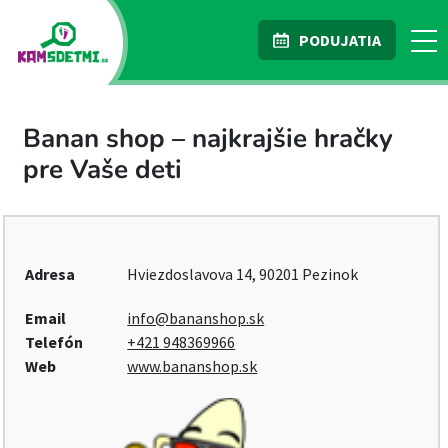
PODUJATIA
Banan shop – najkrajšie hračky
pre Vaše deti
Adresa
Hviezdoslavova 14, 90201 Pezinok
Email
info@bananshop.sk
Telefón
+421 948369966
Web
www.bananshop.sk