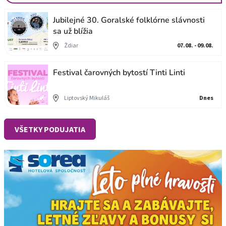
Jubilejné 30. Goralské folklórne slávnosti
sa už blížia
Ždiar
07.08. - 09.08.
Festival čarovných bytostí Tinti Linti
Liptovský Mikuláš
Dnes
VŠETKY PODUJATIA