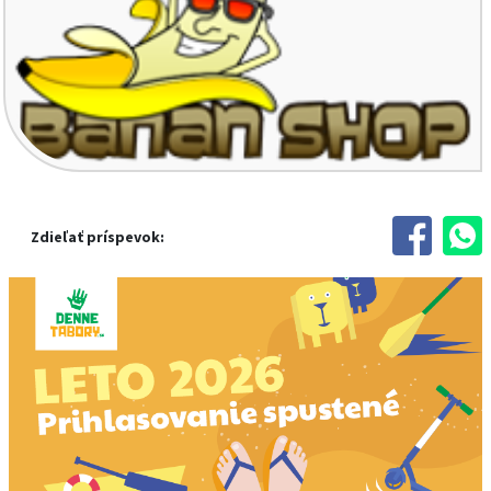
Zdieľať príspevok: