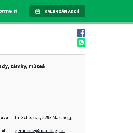
orme si
KALENDÁR AKCIÍ
ady, zámky, múzeá
resa
Im Schloss 1, 2293 Marchegg
ail
gemeinde@marchegg.at