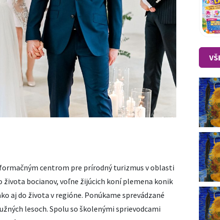
VŠ
formačným centrom pre prírodný turizmus v oblasti
o života bocianov, voľne žijúcich koní plemena konik
 ako aj do života v regióne. Ponúkame sprevádzané
lužných lesoch. Spolu so školenými sprievodcami