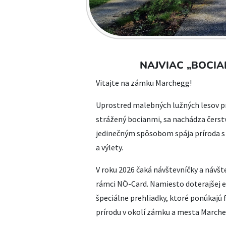
NAJVIAC „BOCI
Vitajte na zámku Marchegg!
Uprostred malebných lužných lesov p
strážený bocianmi, sa nachádza čers
jedinečným spôsobom spája príroda s
a výlety.
V roku 2026 čaká návštevníčky a náv
rámci NÖ-Card. Namiesto doterajšej e
špeciálne prehliadky, ktoré ponúkajú f
prírodu v okolí zámku a mesta Marche