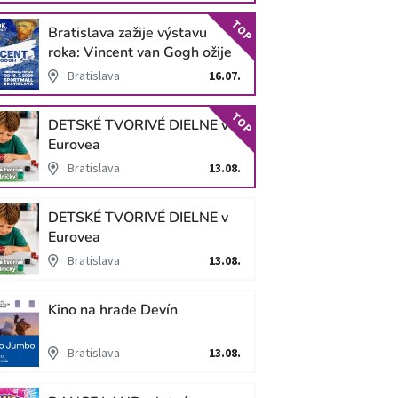
TOP
Bratislava zažije výstavu
roka: Vincent van Gogh ožije
v unikátnej imerzívnej šou!
Bratislava
16.07.
TOP
DETSKÉ TVORIVÉ DIELNE v
Eurovea
Bratislava
13.08.
DETSKÉ TVORIVÉ DIELNE v
Eurovea
Bratislava
13.08.
Kino na hrade Devín
Bratislava
13.08.