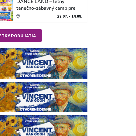
DANCE LAND – letný
tanečno-zábavný camp pre
deti 🕺☀️
27.07. - 14.08.
ETKY PODUJATIA