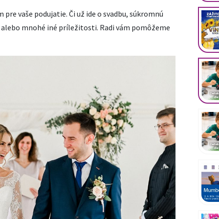
re vaše podujatie. Či už ide o svadbu, súkromnú
r alebo mnohé iné príležitosti. Radi vám pomôžeme