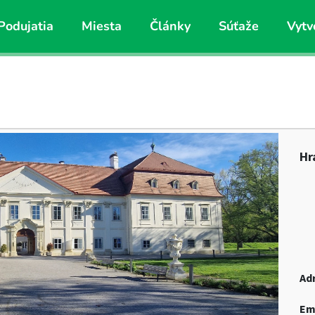
Podujatia
Miesta
Články
Súťaže
Vytv
Hr
Ad
Em