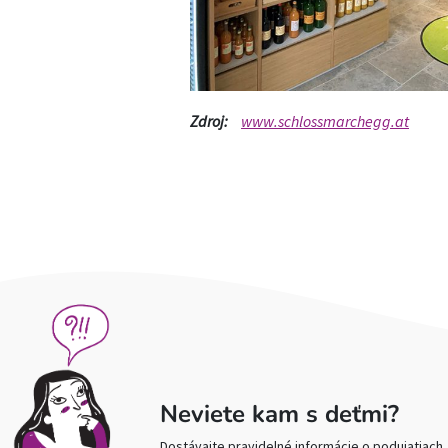
Zdroj:
www.schlossmarchegg.at
Neviete kam s deťmi?
Dostávajte pravidelné informácie o podujatiach