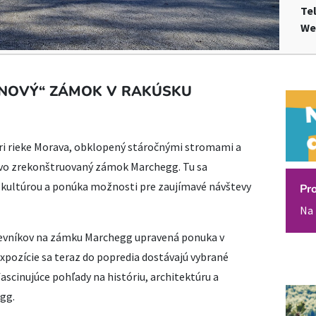
Te
We
ANOVÝ“ ZÁMOK V RAKÚSKU
ri rieke Morava, obklopený stáročnými stromami a
tvo zrekonštruovaný zámok Marchegg. Tu sa
 kultúrou a ponúka možnosti pre zaujímavé návštevy
Pr
Na 
števníkov na zámku Marchegg upravená ponuka v
xpozície sa teraz do popredia dostávajú vybrané
ascinujúce pohľady na históriu, architektúru a
gg.