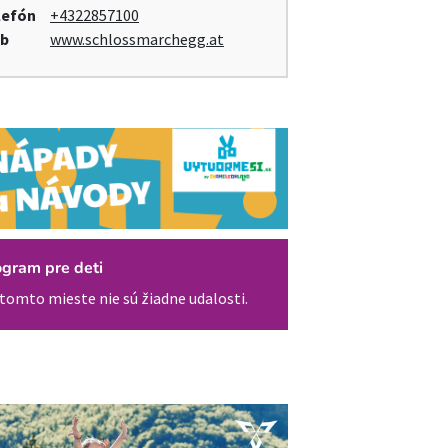
lefón
+4322857100
b
www.schlossmarchegg.at
ogram pre deti
tomto mieste nie sú žiadne udalosti.