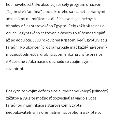
hodinového zážitku absolvujete celý program s názvom
„Tajomstvá faraóna”, počas ktorého sa stanete priamymi
účastníkmi mumifikácie a ďalších dvoch jedinečných
obradov z čias starovekého Egypta. Celý zážitok sa nesie
v duchu egyptského cestovania časom zo súčasnosti späť
až po dobu cca. 3000 rokov pred Kristom, keď Egyptu vládli
faraóni. Po ukončení programu bude mať každý návštevník
možnosť odniesť si drobnú spomienku na chvíle prežité
v Museione vďaka nášmu obchodu so zaujímavými
suvenírmi.
Poskytnite svojim deťom a celej rodine veľkolepý jedinečný
zážitok a využite možnosť dozvedieť sa viac o živote
faraónov, mumifikácii a starovekom Egypte
neopakovateľným a originálnym spôsobom a skĺbte to