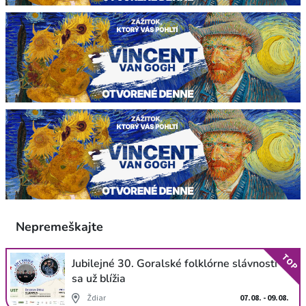
Nepremeškajte
TOP
Jubilejné 30. Goralské folklórne slávnosti
sa už blížia
Ždiar
07.08. - 09.08.