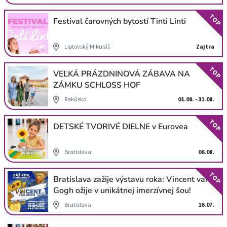
TOP
Festival čarovných bytostí Tinti Linti
Liptovský Mikuláš
Zajtra
TOP
VEĽKÁ PRÁZDNINOVÁ ZÁBAVA NA
ZÁMKU SCHLOSS HOF
Rakúsko
01.08. - 31.08.
TOP
DETSKÉ TVORIVÉ DIELNE v Eurovea
Bratislava
06.08.
TOP
Bratislava zažije výstavu roka: Vincent van
Gogh ožije v unikátnej imerzívnej šou!
Bratislava
16.07.