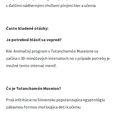
s ďalšími nádhernými chvíľami plnými hier a učenia.
Často kladené otázky:
Je potrebné hlásiť sa vopred?
Nie. Animačný program v Tutanchamón Museione sa
začína v 30-minútových intervaloch no v prípade potreby je
možné tento interval meniť.
Čo je Tutanchamón Museion?
Prvá inštitúcia na Slovensku popularizujúca egyptológiu
zábavnou formou motivujúca deti k učeniu.