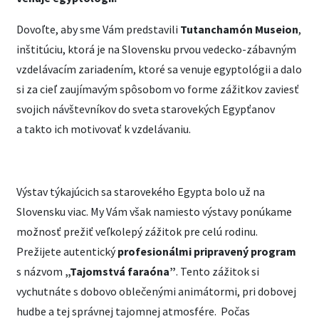
Dovoľte, aby sme Vám predstavili
Tutanchamón Museion
,
inštitúciu, ktorá je na Slovensku prvou vedecko-zábavným
vzdelávacím zariadením, ktoré sa venuje egyptológii a dalo
si za cieľ zaujímavým spôsobom vo forme zážitkov zaviesť
svojich návštevníkov do sveta starovekých Egypťanov
a takto ich motivovať k vzdelávaniu.
Výstav týkajúcich sa starovekého Egypta bolo už na
Slovensku viac. My Vám však namiesto výstavy ponúkame
možnosť prežiť veľkolepý zážitok pre celú rodinu.
Prežijete autentický
profesionálmi pripravený program
s názvom
„Tajomstvá faraóna”
. Tento zážitok si
vychutnáte s dobovo oblečenými animátormi, pri dobovej
hudbe a tej správnej tajomnej atmosfére. Počas