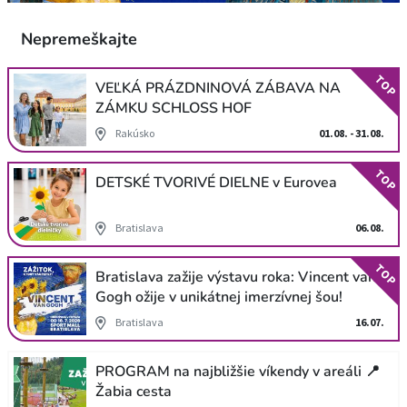
Nepremeškajte
TOP
VEĽKÁ PRÁZDNINOVÁ ZÁBAVA NA
ZÁMKU SCHLOSS HOF
Rakúsko
01.08. - 31.08.
TOP
DETSKÉ TVORIVÉ DIELNE v Eurovea
Bratislava
06.08.
TOP
Bratislava zažije výstavu roka: Vincent van
Gogh ožije v unikátnej imerzívnej šou!
Bratislava
16.07.
PROGRAM na najbližšie víkendy v areáli 📍
Žabia cesta