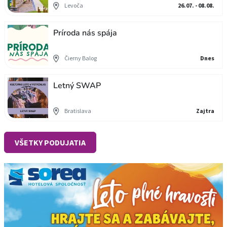
Levoča
26.07. - 08.08.
Príroda nás spája
Čierny Balog
Dnes
Letný SWAP
Bratislava
Zajtra
VŠETKY PODUJATIA