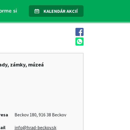
orme si
KALENDÁR AKCIÍ
ady, zámky, múzeá
resa
Beckov 180, 916 38 Beckov
ail
info@hrad-beckov.sk