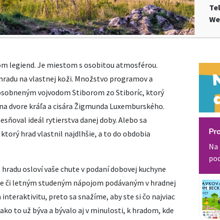
Te
We
m legiend. Je miestom s osobitou atmosférou.
 hradu na vlastnej koži. Množstvo programov a
zosobneným vojvodom Stiborom zo Stiboríc, ktorý
na dvore kráľa a cisára Žigmunda Luxemburského.
esňoval ideál rytierstva danej doby. Alebo sa
Pr
ktorý hrad vlastnil najdlhšie, a to do obdobia
Na 
pod
z hradu osloví vaše chute v podaní dobovej kuchyne
áve či letným studeným nápojom podávaným v hradnej
 interaktivitu, preto sa snažíme, aby ste si čo najviac
 ako to už býva a bývalo aj v minulosti, k hradom, kde