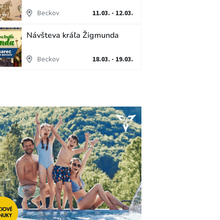
Beckov
11.03. - 12.03.
Návšteva kráľa Žigmunda
Beckov
18.03. - 19.03.