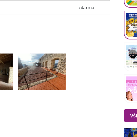
zdarma
VŠ