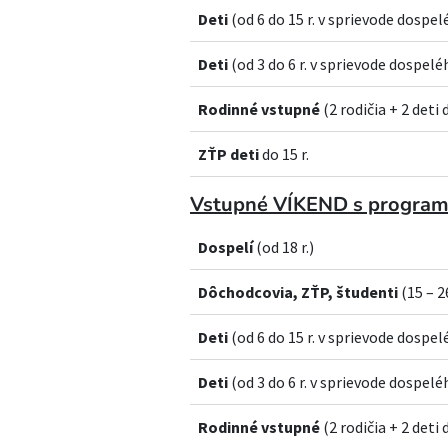
Deti
(od 6 do 15 r. v sprievode dospel
Deti
(od 3 do 6 r. v sprievode dospelé
Rodinné vstupné
(2 rodičia + 2 deti d
ZŤP deti
do 15 r.
Vstupné VÍKEND s progra
Dospelí
(od 18 r.)
Dôchodcovia, ZŤP, študenti
(15 – 26
Deti
(od 6 do 15 r. v sprievode dospel
Deti
(od 3 do 6 r. v sprievode dospelé
Rodinné vstupné
(2 rodičia + 2 deti d