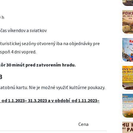
0 h
očas víkendov a sviatkov
turistickej sezóny otvorený iba na objednávky pre
aspoň 4 dni vopred.
kôr 30 minút pred zatvorením hradu.
3
latobnú kartu. Nie je možné využiť kultúrne poukazy.
od 1.1.2023– 31.3.2023 a
v období od 1.11.2023–
Cena