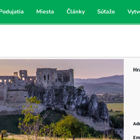
Podujatia
Miesta
Články
Súťaže
Vytv
Hr
Ad
Em