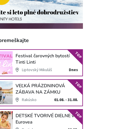
premeškajte
TOP
Festival čarovných bytostí
Tinti Linti
Liptovský Mikuláš
Dnes
TOP
VEĽKÁ PRÁZDNINOVÁ
ZÁBAVA NA ZÁMKU
SCHLOSS HOF
Rakúsko
01.08. - 31.08.
TOP
DETSKÉ TVORIVÉ DIELNE v
Eurovea