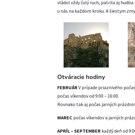
vládol vždy čulý ruch, patrila aj hudba
u nás na každom kroku. A šiestym zmy
Otváracie hodiny
FEBRUÁR
V prípade priaznivého poča
počas víkendov od 9:00 – 16:00.
Rovnako tak aj počas jarných prázdni
MAREC
počas víkendov a jarných prázd
APRÍL – SEPTEMBER
každý deň od 9: