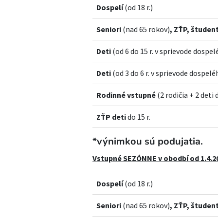
Dospelí
(od 18 r.)
Seniori
(nad 65 rokov)
, ZŤP, študent
Deti
(od 6 do 15 r. v sprievode dospel
Deti
(od 3 do 6 r. v sprievode dospelé
Rodinné vstupné
(2 rodičia + 2 deti d
ZŤP deti
do 15 r.
*výnimkou sú podujatia.
Vstupné SEZÓNNE v obodbí od 1.4.20
Dospelí
(od 18 r.)
Seniori
(nad 65 rokov)
, ZŤP, študent