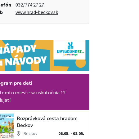
lefón
032/774 27 27
b
www.hrad-beckov.sk
ogram pre deti
tomto mieste sa uskutočnia 12
ujatí.
Rozprávková cesta hradom
Beckov
Beckov
06.05. - 08.05.