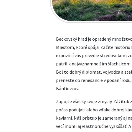
Beckovský hrad je opradený množstvo
Miestom, ktoré spája. Zažite históriu
expozícií vás prevedie stredovekom 
patril k najvýznamnejším šľachticom 
Bol to dobrý diplomat, vojvodca a stel
preneste do renesancie v podaní rodu, 
Bánfiovcov.
Zapojte všetky svoje zmysly. Zážitok 
počas podujatí alebo vďaka dobrej k
kaviarni. Náš prístup je zameraný aj na
vecí mohli aj vlastnoručne vyskúšať. A