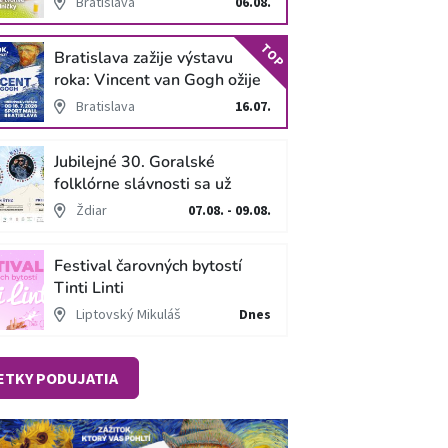
Bratislava
06.08.
TOP
Bratislava zažije výstavu
roka: Vincent van Gogh ožije
v unikátnej imerzívnej šou!
Bratislava
16.07.
Jubilejné 30. Goralské
folklórne slávnosti sa už
blížia
Ždiar
07.08. - 09.08.
Festival čarovných bytostí
Tinti Linti
Liptovský Mikuláš
Dnes
ETKY PODUJATIA