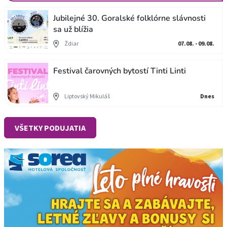
Jubilejné 30. Goralské folklórne slávnosti
sa už blížia
Ždiar
07.08. - 09.08.
Festival čarovných bytostí Tinti Linti
Liptovský Mikuláš
Dnes
VŠETKY PODUJATIA