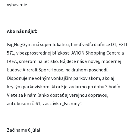
vybavenie
Ako nás nájsť:
BigHugGym má super lokalitu, hneď vedľa diaľnice D1, EXIT
571, v bezprostrednej blízkosti AVION Shopping Centra a
IKEA, smerom na letisko. Nájdete nás v novej, modernej
budove Aircraft SportHouse, na druhom poschodí.
Disponujeme voľným vonkajším parkoviskom, ako aj
krytým parkoviskom, ktoré je zadarmo po dobu 3 hodín.
Viete sa k nám ľahko dostať aj verejnou dopravou,
autobusom č. 61, zastávka „Fatruny“.
Začíname 6.júla!