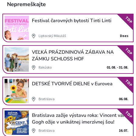
Nepremeškajte
TOP
Festival čarovných bytostí Tinti Linti
Liptovský Mikuláš
Dnes
TOP
VEĽKÁ PRÁZDNINOVÁ ZÁBAVA NA
ZÁMKU SCHLOSS HOF
Rakúsko
01.08. - 31.08.
TOP
DETSKÉ TVORIVÉ DIELNE v Eurovea
Bratislava
06.08.
TOP
Bratislava zažije výstavu roka: Vincent van
Gogh ožije v unikátnej imerzívnej šou!
Bratislava
16.07.