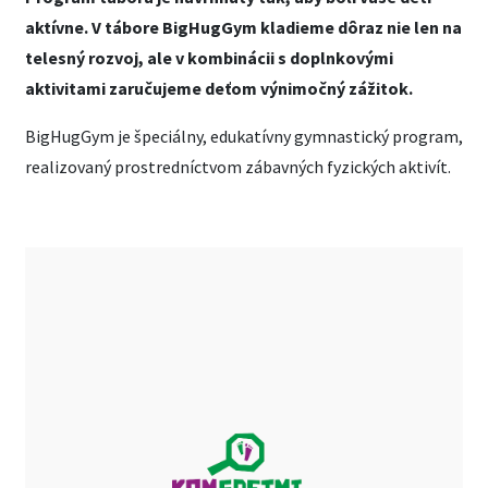
aktívne. V tábore BigHugGym kladieme dôraz nie len na
telesný rozvoj, ale v kombinácii s doplnkovými
aktivitami zaručujeme deťom výnimočný zážitok.
BigHugGym je špeciálny, edukatívny gymnastický program,
realizovaný prostredníctvom zábavných fyzických aktivít.