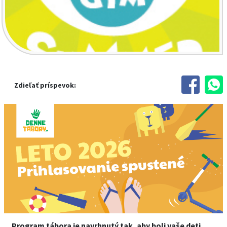
Zdieľať príspevok:
Program tábora je navrhnutý tak, aby boli vaše deti