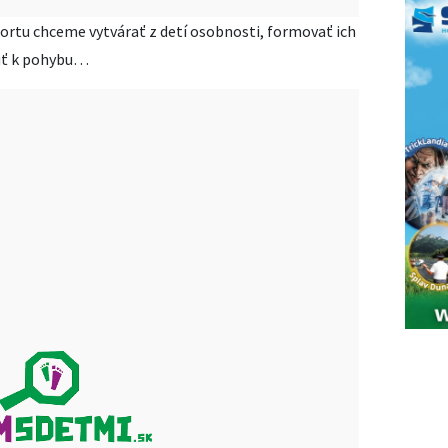
tu chceme vytvárať z detí osobnosti, formovať ich
uť k pohybu…