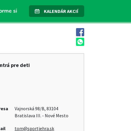
orme si
KALENDÁR AKCIÍ
ntrá pre deti
resa
Vajnorská 98/B, 83104
Bratislava III. - Nové Mesto
ail
tom@sportjehra.sk