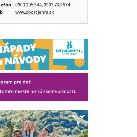
lefón
0903 205 544, 0903 748 674
b
www.sportjehra.sk
ogram pre deti
tomto mieste nie sú žiadne udalosti.