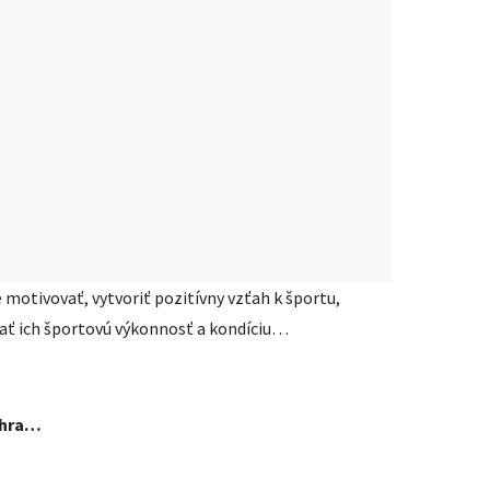
motivovať, vytvoriť pozitívny vzťah k športu,
vať ich športovú výkonnosť a kondíciu…
 hra…