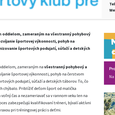
Te
We
vým oddielom, zameraným na všestranný pohybový
ozvíjanie športovej výkonnosti, pohyb na
nizovanie športových podujatí, súťaží a detských
m oddielom, zameraným na
všestranný pohybový a
Pr
zvíjanie športovej výkonnosti, pohyb na čerstvom
Na 
rtových podujatí, súťaží a detských táborov. To, čo
h chýbalo. Priblížiť deťom šport od malička
 voľný čas a nezameriavať sa v rannom veku len na
ces zabezpečujú kvalifikovaní tréneri, bývalí aktívni
raxou pri tréningovej práci s deťmi.