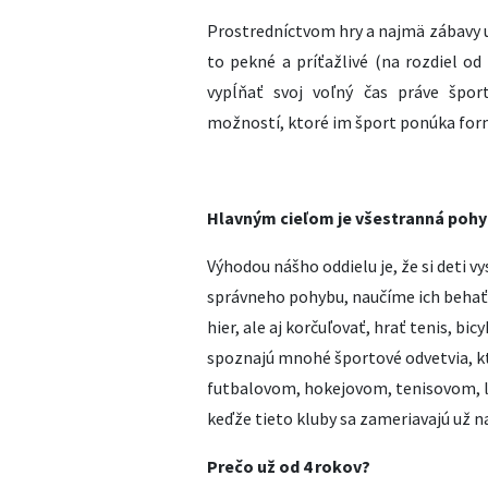
Prostredníctvom hry a najmä zábavy u
to pekné a príťažlivé (na rozdiel od
vypĺňať svoj voľný čas práve špo
možností, ktoré im šport ponúka form
Hlavným cieľom je všestranná pohyb
Výhodou nášho oddielu je, že si deti v
správneho pohybu, naučíme ich behať,
hier, ale aj korčuľovať, hrať tenis, bi
spoznajú mnohé športové odvetvia, kt
futbalovom, hokejovom, tenisovom, 
keďže tieto kluby sa zameriavajú už n
Prečo už od 4 rokov?