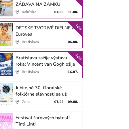
ZÁBAVA NA ZÁMKU
SCHLOSS HOF
Rakúsko
01.08. - 31.08.
TOP
DETSKÉ TVORIVÉ DIELNE v
Eurovea
Bratislava
06.08.
TOP
Bratislava zažije výstavu
roka: Vincent van Gogh ožije
v unikátnej imerzívnej šou!
Bratislava
16.07.
Jubilejné 30. Goralské
folklórne slávnosti sa už
blížia
Ždiar
07.08. - 09.08.
Festival čarovných bytostí
Tinti Linti