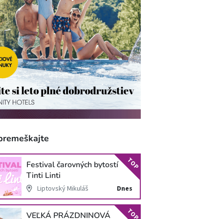
premeškajte
TOP
Festival čarovných bytostí
Tinti Linti
Liptovský Mikuláš
Dnes
TOP
VEĽKÁ PRÁZDNINOVÁ