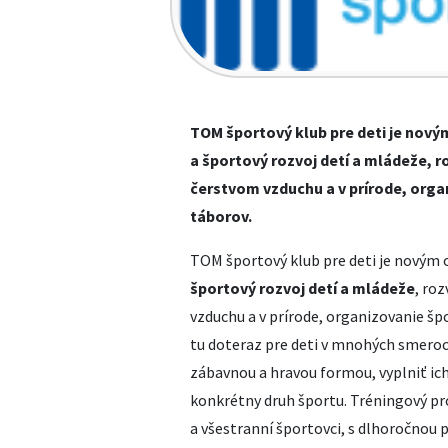
TOM športový klub pre deti je no
a športový rozvoj detí a mládeže, r
čerstvom vzduchu a v prírode, orga
táborov.
TOM športový klub pre deti je nový
športový rozvoj detí a mládeže
, ro
vzduchu a v prírode, organizovanie špo
tu doteraz pre deti v mnohých smeroc
zábavnou a hravou formou, vyplniť ich
konkrétny druh športu. Tréningový pro
a všestranní športovci, s dlhoročnou p