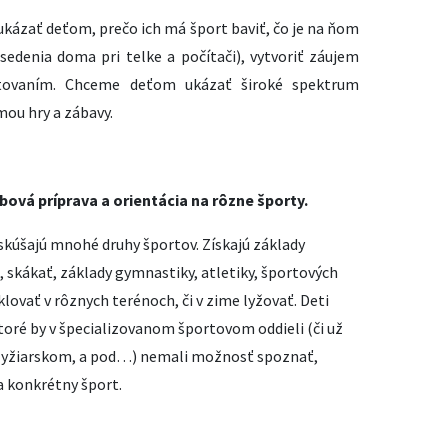
kázať deťom, prečo ich má šport baviť, čo je na ňom
 sedenia doma pri telke a počítači), vytvoriť záujem
rtovaním. Chceme deťom ukázať široké spektrum
ou hry a zábavy.
ová príprava a orientácia na rôzne športy.
yskúšajú mnohé druhy športov. Získajú základy
 skákať, základy gymnastiky, atletiky, športových
cyklovať v rôznych terénoch, či v zime lyžovať. Deti
oré by v špecializovanom športovom oddieli (či už
lyžiarskom, a pod…) nemali možnosť spoznať,
a konkrétny šport.