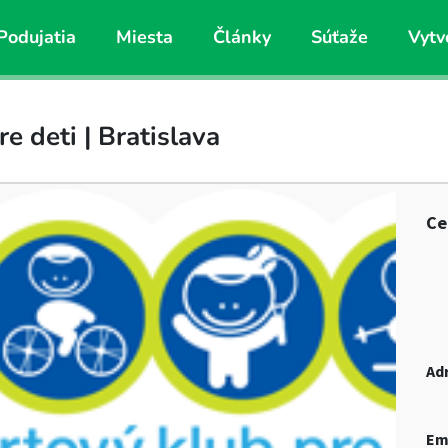
Podujatia
Miesta
Články
Súťaže
Vytv
 deti | Bratislava
Ce
Ad
Em