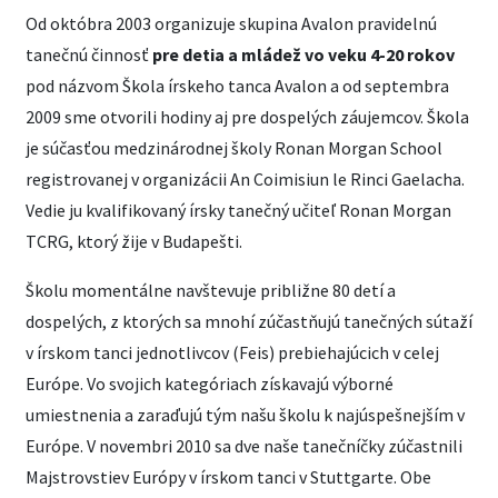
Od októbra 2003 organizuje skupina Avalon pravidelnú
tanečnú činnosť
pre detia a mládež vo veku 4-20 rokov
pod názvom Škola írskeho tanca Avalon a od septembra
2009 sme otvorili hodiny aj pre dospelých záujemcov. Škola
je súčasťou medzinárodnej školy Ronan Morgan School
registrovanej v organizácii An Coimisiun le Rinci Gaelacha.
Vedie ju kvalifikovaný írsky tanečný učiteľ Ronan Morgan
TCRG, ktorý žije v Budapešti.
Školu momentálne navštevuje približne 80 detí a
dospelých, z ktorých sa mnohí zúčastňujú tanečných sútaží
v írskom tanci jednotlivcov (Feis) prebiehajúcich v celej
Európe. Vo svojich kategóriach získavajú výborné
umiestnenia a zaraďujú tým našu školu k najúspešnejším v
Európe. V novembri 2010 sa dve naše tanečníčky zúčastnili
Majstrovstiev Európy v írskom tanci v Stuttgarte. Obe