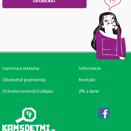
Inzercia a reklama
Informácie
Obchodné podmienky
Kontakt
Ochrana osobných údajov
2% z dane
Facebook