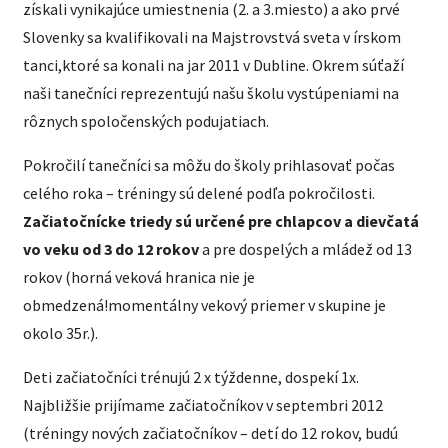
získali vynikajúce umiestnenia (2. a 3.miesto) a ako prvé
Slovenky sa kvalifikovali na Majstrovstvá sveta v írskom
tanci,ktoré sa konali na jar 2011 v Dubline. Okrem súťaží
naši tanečníci reprezentujú našu školu vystúpeniami na
rôznych spoločenských podujatiach.
Pokročilí tanečníci sa môžu do školy prihlasovať počas
celého roka – tréningy sú delené podľa pokročilosti.
Začiatočnícke triedy sú určené pre chlapcov a dievčatá
vo veku od 3 do 12 rokov
a pre dospelých a mládež od 13
rokov (horná veková hranica nie je
obmedzená!momentálny vekový priemer v skupine je
okolo 35r.).
Deti začiatočníci trénujú 2 x týždenne, dospekí 1x.
Najbližšie prijímame začiatočníkov v septembri 2012
(tréningy nových začiatočníkov – detí do 12 rokov, budú