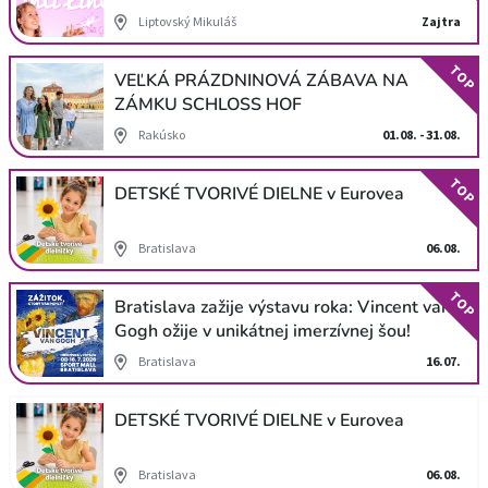
Liptovský Mikuláš
Zajtra
TOP
VEĽKÁ PRÁZDNINOVÁ ZÁBAVA NA
ZÁMKU SCHLOSS HOF
Rakúsko
01.08. - 31.08.
TOP
DETSKÉ TVORIVÉ DIELNE v Eurovea
Bratislava
06.08.
TOP
Bratislava zažije výstavu roka: Vincent van
Gogh ožije v unikátnej imerzívnej šou!
Bratislava
16.07.
DETSKÉ TVORIVÉ DIELNE v Eurovea
Bratislava
06.08.