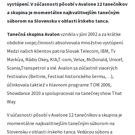
vystúpení. V súčasnosti pôsobí v Avalone 12 tanečníkov
a skupina je momentálne najkvalitnejším tanečným
súborom na Slovensku v oblasti írskeho tanca.
Tanečná skupina Avalon
vznikla v júni 2002 a za krátke
obdobie svojej činnosti absolvovala množstvo vystúpení.
Medzi našich klientov patria Slovak Telecom, IBM, Tv
Markíza, Rádio Okey, KIA,T-com, Velux, McDonald, Unicef,
Scania,Transpetrol a iné. Avalon sa zúčastnil viacerých
festivalov (Beltine, Festival historického šermu,…),
účinkovala taktiež v hlavnom programe TOM 2006,
Showdance 2010 a spolupracoval na tanečnej show That
Way.
V súčasnosti pôsobí v Avalone 12 tanečníkov a skupina je
momentálne najkvalitnejším tanečným súborom na
Slovensku v oblasti írskeho tanca. Vedúcou súboru a