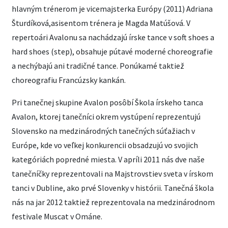
hlavným trénerom je vicemajsterka Európy (2011) Adriana
Šturdíková,asisentom trénera je Magda Matúšová. V
repertoári Avalonu sa nachádzajú írske tance v soft shoes a
hard shoes (step), obsahuje pútavé moderné choreografie
a nechýbajú ani tradičné tance. Ponúkamé taktiež
choreografiu Francúzsky kankán.
Pri tanečnej skupine Avalon posôbí Škola írskeho tanca
Avalon, ktorej tanečníci okrem vystúpení reprezentujú
Slovensko na medzinárodných tanečných súťažiach v
Európe, kde vo veľkej konkurencii obsadzujú vo svojich
kategóriách popredné miesta. V apríli 2011 nás dve naše
tanečníčky reprezentovali na Majstrovstiev sveta v írskom
tanci v Dubline, ako prvé Slovenky v histórii. Tanečná škola
nás na jar 2012 taktiež reprezentovala na medzinárodnom
festivale Muscat v Ománe.