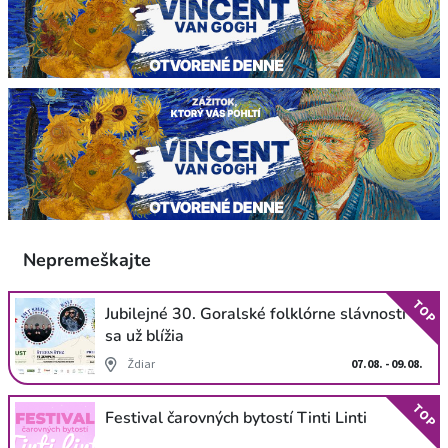
Nepremeškajte
TOP
Jubilejné 30. Goralské folklórne slávnosti
sa už blížia
Ždiar
07.08. - 09.08.
TOP
Festival čarovných bytostí Tinti Linti