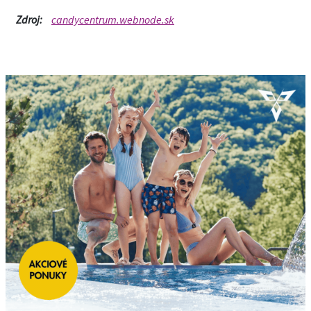
Zdroj:
candycentrum.webnode.sk