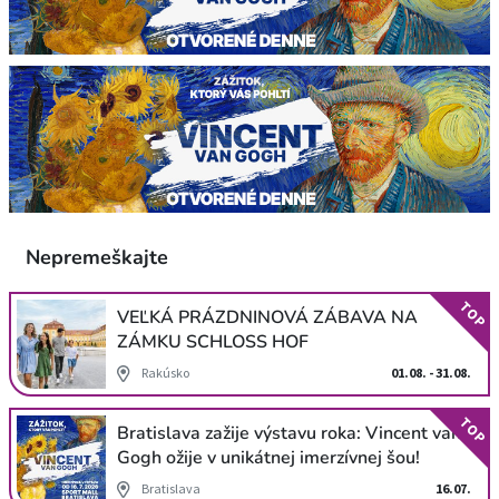
Nepremeškajte
TOP
VEĽKÁ PRÁZDNINOVÁ ZÁBAVA NA
ZÁMKU SCHLOSS HOF
Rakúsko
01.08. - 31.08.
TOP
Bratislava zažije výstavu roka: Vincent van
Gogh ožije v unikátnej imerzívnej šou!
Bratislava
16.07.