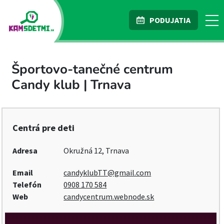
PODUJATIA
Športovo-tanečné centrum
Candy klub | Trnava
Centrá pre deti
Adresa
Okružná 12, Trnava
Email
candyklubTT@gmail.com
Telefón
0908 170 584
Web
candycentrum.webnode.sk