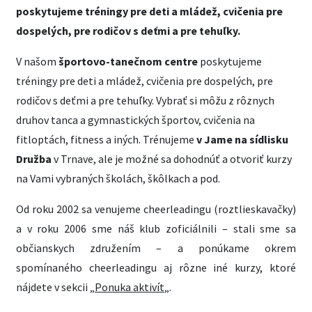
poskytujeme tréningy pre deti a mládež, cvičenia pre
dospelých, pre rodičov s deťmi a pre tehuľky.
V našom
športovo-tanečnom centre
poskytujeme
tréningy pre deti a mládež, cvičenia pre dospelých, pre
rodičov s deťmi a pre tehuľky. Vybrať si môžu z rôznych
druhov tanca a gymnastických športov, cvičenia na
fitloptách, fitness a iných. Trénujeme
v Jame na sídlisku
Družba
v Trnave, ale je možné sa dohodnúť a otvoriť kurzy
na Vami vybraných školách, škôlkach a pod.
Od roku 2002 sa venujeme cheerleadingu (roztlieskavačky)
a v roku 2006 sme náš klub zoficiálnili – stali sme sa
občianskych združením – a ponúkame okrem
spomínaného cheerleadingu aj rôzne iné kurzy, ktoré
nájdete v sekcii „
Ponuka aktivít
„.