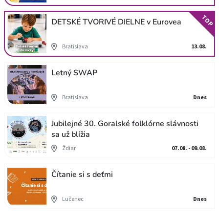
TOP
DETSKÉ TVORIVÉ DIELNE v Eurovea
Bratislava
13.08.
Letný SWAP
Bratislava
Dnes
Jubilejné 30. Goralské folklórne slávnosti
sa už blížia
Ždiar
07.08. - 09.08.
Čítanie si s deťmi
Lučenec
Dnes