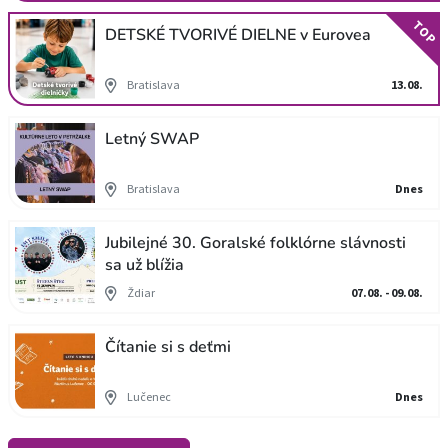
TOP
DETSKÉ TVORIVÉ DIELNE v Eurovea
Bratislava
13.08.
Letný SWAP
Bratislava
Dnes
Jubilejné 30. Goralské folklórne slávnosti
sa už blížia
Ždiar
07.08. - 09.08.
Čítanie si s deťmi
Lučenec
Dnes