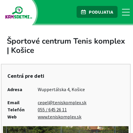
PODUJATIA
Športové centrum Tenis komplex
| Košice
Centrá pre deti
Adresa
Wuppertálska 4, Košice
Email
cepel@teniskomplex.sk
Telefón
055 / 645 26 11
Web
www.teniskomplex.sk