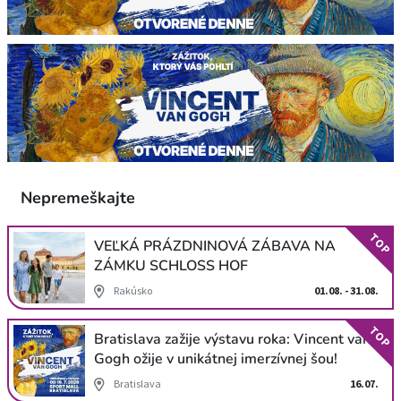
Nepremeškajte
TOP
VEĽKÁ PRÁZDNINOVÁ ZÁBAVA NA
ZÁMKU SCHLOSS HOF
Rakúsko
01.08. - 31.08.
TOP
Bratislava zažije výstavu roka: Vincent van
Gogh ožije v unikátnej imerzívnej šou!
Bratislava
16.07.