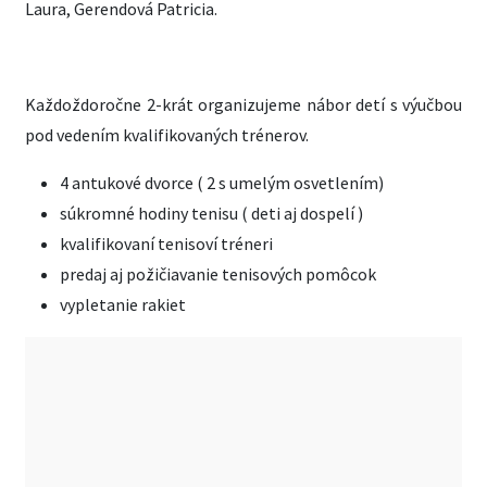
Laura, Gerendová Patricia.
Každoždoročne 2-krát organizujeme nábor detí s výučbou
pod vedením kvalifikovaných trénerov.
4 antukové dvorce ( 2 s umelým osvetlením)
súkromné hodiny tenisu ( deti aj dospelí )
kvalifikovaní tenisoví tréneri
predaj aj požičiavanie tenisových pomôcok
vypletanie rakiet