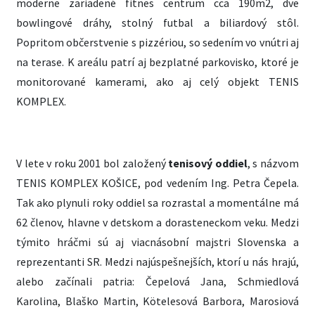
moderne zariadené fitnes centrum cca 190m2, dve
bowlingové dráhy, stolný futbal a biliardový stôl.
Popritom občerstvenie s pizzériou, so sedením vo vnútri aj
na terase. K areálu patrí aj bezplatné parkovisko, ktoré je
monitorované kamerami, ako aj celý objekt TENIS
KOMPLEX.
V lete v roku 2001 bol založený
tenisový oddiel
, s názvom
TENIS KOMPLEX KOŠICE, pod vedením Ing. Petra Čepela.
Tak ako plynuli roky oddiel sa rozrastal a momentálne má
62 členov, hlavne v detskom a dorasteneckom veku. Medzi
týmito hráčmi sú aj viacnásobní majstri Slovenska a
reprezentanti SR. Medzi najúspešnejších, ktorí u nás hrajú,
alebo začínali patria: Čepelová Jana, Schmiedlová
Karolina, Blaško Martin, Kötelesová Barbora, Marosiová