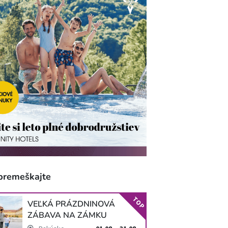
premeškajte
TOP
VEĽKÁ PRÁZDNINOVÁ
ZÁBAVA NA ZÁMKU
SCHLOSS HOF