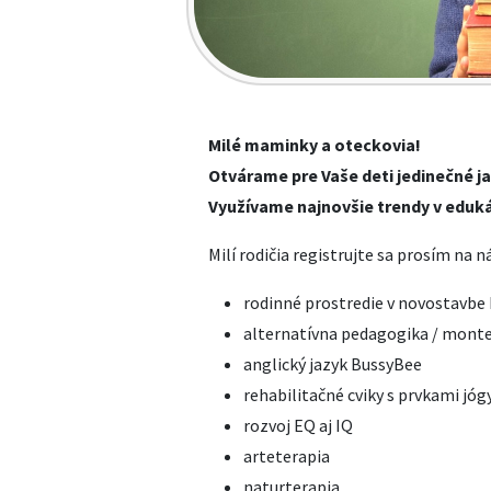
Milé maminky a oteckovia!
Otvárame pre Vaše deti jedinečné ja
Využívame najnovšie trendy v edukác
Milí rodičia registrujte sa prosím na
rodinné prostredie v novostavbe
alternatívna pedagogika / montes
anglický jazyk BussyBee
rehabilitačné cviky s prvkami jóg
rozvoj EQ aj IQ
arteterapia
naturterapia