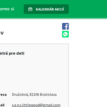
orme si
KALENDÁR AKCIÍ
ov
ntrá pre deti
resa
Družobná, 82106 Bratislava
ail
s.e.n.c.littlewood@gmail.com