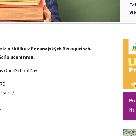
Te
We
sle a škôlku v Podunajských Biskupiciach.
ií a učení hrou.
 náš OpenSchoolDay
 RD
sori../
Pr
y
Na 