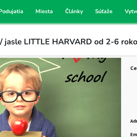
Podujatia
Miesta
Články
Súťaže
Vytv
/ jasle LITTLE HARVARD od 2-6 rok
Ce
Ad
Em