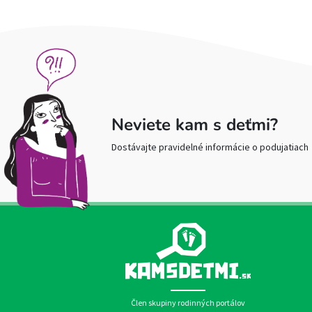
Neviete kam s deťmi?
Dostávajte pravidelné informácie o podujatiach
Člen skupiny rodinných portálov