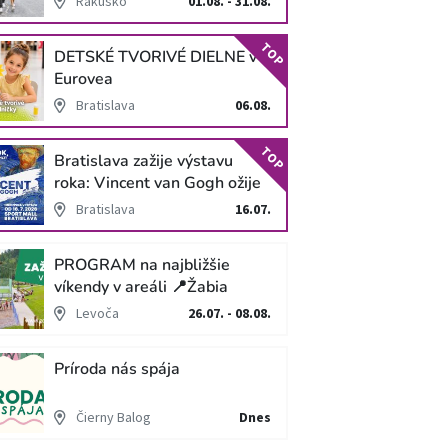
Rakúsko
01.08. - 31.08.
TOP
DETSKÉ TVORIVÉ DIELNE v
Eurovea
Bratislava
06.08.
TOP
Bratislava zažije výstavu
roka: Vincent van Gogh ožije
v unikátnej imerzívnej šou!
Bratislava
16.07.
PROGRAM na najbližšie
víkendy v areáli 📍Žabia
cesta
Levoča
26.07. - 08.08.
Príroda nás spája
Čierny Balog
Dnes