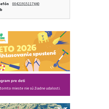
lefón
00421915117440
b
ogram pre deti
tomto mieste nie sú žiadne udalosti.