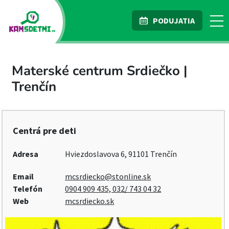
PODUJATIA
Materské centrum Srdiečko |
Trenčín
Centrá pre deti
Adresa
Hviezdoslavova 6, 91101 Trenčín
Email
mcsrdiecko@stonline.sk
Telefón
0904 909 435, 032/ 743 04 32
Web
mcsrdiecko.sk