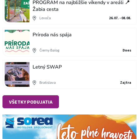
PROGRAM na najbližšie víkendy v areáli 📍
Žabia cesta
Levoča
26.07. - 08.08.
Príroda nás spája
Čierny Balog
Dnes
Letný SWAP
Bratislava
Zajtra
VŠETKY PODUJATIA