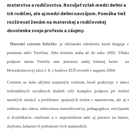
materstva a rodičovstva. Rozvíjať vzťah medzi deťmi a
ich rodičmi, ale aj medzi deťmi navzájom. Pomáha tiež
rozširovať ženám na materskej a rodičovskej
dovolenke svoju profesiu a záujmy.
Materské centrum Srdiečko
je občianske združenie, ktoré funguje v
priamom srdci Trenčína. Jeho história siaha až do roku 2002. Vďaka
podpore mesta Trenčín sme priestory našej krásnej herne na
Hviezdoslavovej ulici č. 6, v budove ZUŠ otvorili v auguste 2004.
Centrum sa stalo akýmsi ozajstným centrom, ktoré poskytuje v rámci
neformálnych sociálnych služieb celý komplex podpory pri riešení
mnohých situácií a problémov spojených nielen s materstvom, ale aj s
rodinou ako takou, zdravotnou starostlivosťou, pedagogikou, rozvíjaním
si kvalifikácie, zručností a v neposlednom rade aj priestor na hranie,
dojčenie, kŕmenie či prebalenie tých najmenších.