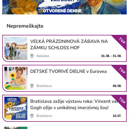
Nepremeškajte
TOP
VEĽKÁ PRÁZDNINOVÁ ZÁBAVA NA
ZÁMKU SCHLOSS HOF
Rakúsko
01.08. - 31.08.
TOP
DETSKÉ TVORIVÉ DIELNE v Eurovea
Bratislava
06.08.
TOP
Bratislava zažije výstavu roka: Vincent van
Gogh ožije v unikátnej imerzívnej šou!
Bratislava
16.07.