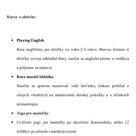
Kurzy a aktivity:
Playing English
Kurz angličtiny pre detičky vo veku 2-3 rokov. Hravou formou si
detičky osvoja základné frázy, naučia sa anglické piesne a veršíkya
a príjemne sa zabavia
Kurz masáži bábätka
Naučíte sa správne masírovať vaše dieťatko, získate prehľad o
olejoch vhodných na masírovanie detskej pokožky a o účinkoch
aromaterapie
Joga pre mamičky
Cvičenie jogy pre mamičky po ukončení šestonedelia, alebo 12
týždňov po pôrode cisárskym rezom