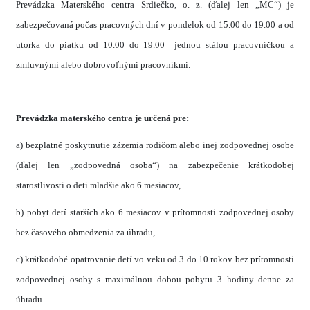
Prevádzka Materského centra Srdiečko, o. z. (ďalej len „MC“) je
zabezpečovaná počas pracovných dní v pondelok od 15.00 do 19.00 a od
utorka do piatku od 10.00 do 19.00 jednou stálou pracovníčkou a
zmluvnými alebo dobrovoľnými pracovníkmi.
Prevádzka materského centra je určená pre
:
a) bezplatné poskytnutie zázemia rodičom alebo inej zodpovednej osobe
(ďalej len „zodpovedná osoba“) na zabezpečenie krátkodobej
starostlivosti o deti mladšie ako 6 mesiacov,
b) pobyt detí starších ako 6 mesiacov v prítomnosti zodpovednej osoby
bez časového obmedzenia za úhradu,
c) krátkodobé opatrovanie detí vo veku od 3 do 10 rokov bez prítomnosti
zodpovednej osoby s maximálnou dobou pobytu 3 hodiny denne za
úhradu.