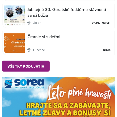
Jubilejné 30. Goralské folklórne slávnosti
sa už blížia
Ždiar
07.08. - 09.08.
Čítanie si s deťmi
Lučenec
Dnes
VŠETKY PODUJATIA