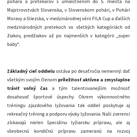
pohára a pretekárov s umiestnením do 5. miesta na
Majstrovstvách Slovenska, v Slovenskom pohári, v Pohári
Moravy a Sliezska, v medzinárodnej sérii FILA Cup a ďalších
medzinárodných pretekoch vo všetkých kategóriách od
žiakov, predžiakov až po najmenších v kategórii „super
baby“.
Základný cieľ oddielu
ostáva po desaťročia nemenný: dať
všetkým svojím členom
príležitosť aktívne a zmysluplne
tráviť voľný čas
a tým talentovanejším možnosť
dosahovať športové úspechy. Okrem výkonnostného
tréningu zjazdového lyžovania tak oddiel poskytuje aj
rekreačný tréning a podporu výuky lyžovania. Naši zverenci
získavajú nielen špeciálnu lyžiarsku prípravu, ale aj
všeobecnú kondičnú prípravu zameranú na rozvoj