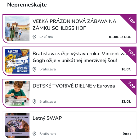
Nepremeškajte
TOP
VEĽKÁ PRÁZDNINOVÁ ZÁBAVA NA
ZÁMKU SCHLOSS HOF
Rakúsko
01.08. - 31.08.
TOP
Bratislava zažije výstavu roka: Vincent van
Gogh ožije v unikátnej imerzívnej šou!
Bratislava
16.07.
TOP
DETSKÉ TVORIVÉ DIELNE v Eurovea
Bratislava
13.08.
Letný SWAP
Bratislava
Dnes