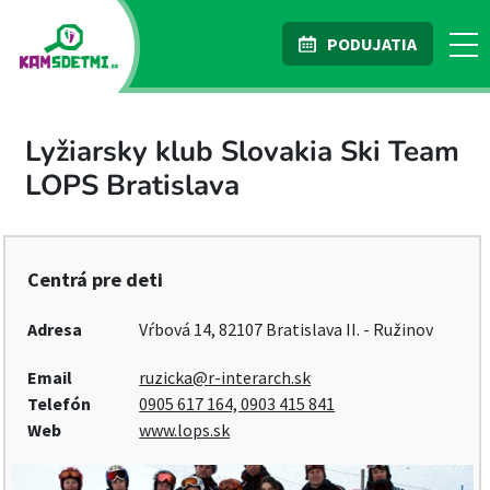
PODUJATIA
Lyžiarsky klub Slovakia Ski Team
LOPS Bratislava
Centrá pre deti
Adresa
Vŕbová 14, 82107 Bratislava II. - Ružinov
Email
ruzicka@r-interarch.sk
Telefón
0905 617 164, 0903 415 841
Web
www.lops.sk