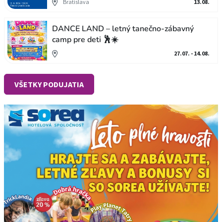
Bratislava
13.08.
DANCE LAND – letný tanečno-zábavný
camp pre deti 🕺☀️
27.07. - 14.08.
VŠETKY PODUJATIA