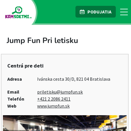
PODUJATIA
Jump Fun Pri letisku
Centrá pre deti
Adresa
Ivánska cesta 30/D, 821 04 Bratislava
Email
priletisku@jumpfun.sk
Telefón
+421 2 2086 2411
Web
www.jumpfun.sk