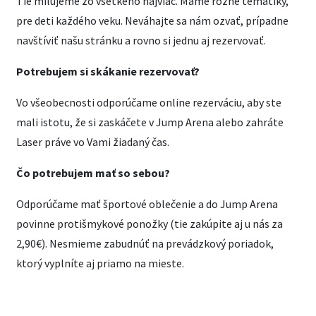
Tie milujeme zo všetkého najviac. Máme rôzne tematiky,
pre deti každého veku. Neváhajte sa nám ozvať, prípadne
navštíviť našu stránku a rovno si jednu aj rezervovať.
Potrebujem si skákanie rezervovať?
Vo všeobecnosti odporúčame online rezerváciu, aby ste
mali istotu, že si zaskáčete v Jump Arena alebo zahráte
Laser práve vo Vami žiadaný čas.
Čo potrebujem mať so sebou?
Odporúčame mať športové oblečenie a do Jump Arena
povinne protišmykové ponožky (tie zakúpite aj u nás za
2,90€). Nesmieme zabudnúť na prevádzkový poriadok,
ktorý vyplníte aj priamo na mieste.