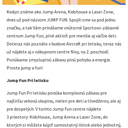
Kedysi známe ako Jump Arena, Kidshouse a Laser Zone,
dnes už pod názvom JUMP FUN. Spojili sme sa pod jednu
značku, a tak Vám prinášame vnútorné športovo-zábavné
centrum Jump Fun, plné aktivít pre menšie aj väčšie deti.
Doteraz nás poznáte v budove Aircraft pri letisku, teraz nás
už nájdete aj v nákupnom centre Nivy, na 2. poschodí.
Ponúkame zmysluplnú zábavu plnú pohybu a energie.
Proste jump a fun!
Jump Fun Pri letisku
Jump Fun Pri letisku ponúka komplexnú zábavu pre
najširšiu vekovú skupinu, nielen pre deti a tínedžerov, ale aj
pre dospelých. V tomto Jump Fun centre nájdete
3 priestory: KidsHouse, Jump Arena a Laser Zone, do
ktorých si môžete kúpiť samostatný lístok alebo jednotný,