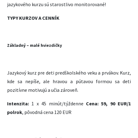
jazykového kurzu sú starostlivo monitorované!
TYPY KURZOV A CENNÍK
Základný – malé hviezdičky
Jazykový kurz pre deti predškolského veku a prvákov. Kurz,
kde sa nepíše, ale hravou a pútavou formou sa deti
pozitívne motivujú a učia zároveň.
Intenzita:
1 x 45 minút/týždenne
Cena:
59, 90 EUR/1
polrok
, pôvodná cena 120 EUR