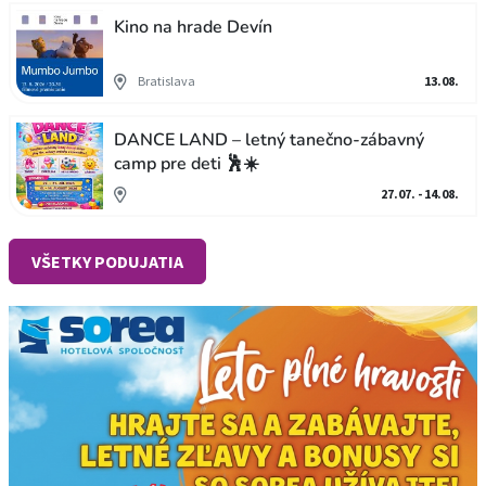
Kino na hrade Devín
Bratislava
13.08.
DANCE LAND – letný tanečno-zábavný
camp pre deti 🕺☀️
27.07. - 14.08.
VŠETKY PODUJATIA