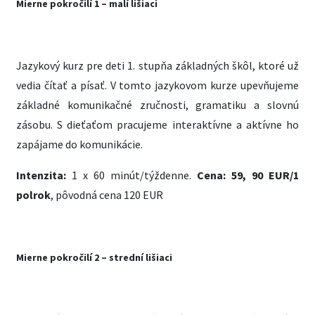
Mierne pokročilí 1 – malí lišiaci
Jazykový kurz pre deti 1. stupňa základných škôl, ktoré už
vedia čítať a písať. V tomto jazykovom kurze upevňujeme
základné komunikačné zručnosti, gramatiku a slovnú
zásobu. S dieťaťom pracujeme interaktívne a aktívne ho
zapájame do komunikácie.
Intenzita:
1 x 60 minút/týždenne.
Cena:
59, 90 EUR/1
polrok
, pôvodná cena 120 EUR
Mierne pokročilí 2 – strední lišiaci