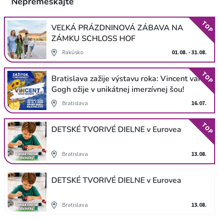
Nepremeškajte
TOP
VEĽKÁ PRÁZDNINOVÁ ZÁBAVA NA
ZÁMKU SCHLOSS HOF
Rakúsko
01.08. - 31.08.
TOP
Bratislava zažije výstavu roka: Vincent van
Gogh ožije v unikátnej imerzívnej šou!
Bratislava
16.07.
TOP
DETSKÉ TVORIVÉ DIELNE v Eurovea
Bratislava
13.08.
DETSKÉ TVORIVÉ DIELNE v Eurovea
Bratislava
13.08.