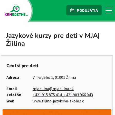
PODUJATIA
Jazykové kurzy pre deti v MJA|
Žiilina
Centrá pre deti
Adresa
V. Tvrdého 1, 01001 Žilina
Email
mjazilina@mjazilina.sk
Telefón
+421 915 875 414, +421 903 966 043
Web
www.zilina-jazykova-skola.sk