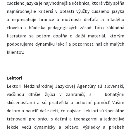
cudzieho jazyka je najvhodnejšia učebnica, ktorá vždy spĺňa
najnáročnejšie kritériá v oblasti výučby cudzieho jazyka
a nepresahuje hranice a možnosti dieťaťa a mladého
človeka z hľadiska pedagogických zásad. Táto základná
literatúra sa potom dopĺňa o ďalší materiál, ktorým
podporujeme dynamiku lekcií a pozornosť našich malých
klientov.
Lektori
Lektori Medzinárodnej Jazykovej Agentúry sú slovenskí,
väčšinou dlhšie žijúci v zahraničí, s bohatými
skúsenosťami a sú priateľskí a ochotní pomôcť Vašim
deťom a naučiť Vaše deti, čo najviac. Lektori sú špeciálne
trénovaní pre prácu s deťmi a teenagermi a jednotlivé
lekcie vedú dynamicky a pútavo. Výsledky a priebeh