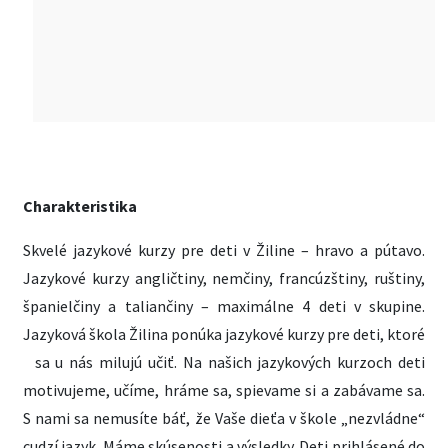
Charakteristika
Skvelé jazykové kurzy pre deti v Žiline – hravo a pútavo.
Jazykové kurzy angličtiny, nemčiny, francúzštiny, ruštiny,
španielčiny a taliančiny – maximálne 4 deti v skupine.
Jazyková škola Žilina ponúka jazykové kurzy pre deti, ktoré
sa u nás milujú učiť. Na našich jazykových kurzoch deti
motivujeme, učíme, hráme sa, spievame si a zabávame sa.
S nami sa nemusíte báť, že Vaše dieťa v škole „nezvládne“
cudzí jazyk. Máme skúsenosti a výsledky. Deti prihlásené do