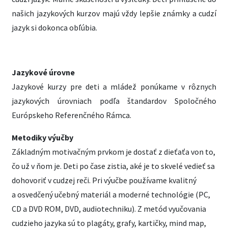
našich jazykových kurzov majú vždy lepšie známky a cudzí
jazyk si dokonca obľúbia.
Jazykové úrovne
Jazykové kurzy pre deti a mládež ponúkame v rôznych
jazykových úrovniach podľa štandardov Spoločného
Európskeho Referenčného Rámca.
Metodiky výučby
Základným motivačným prvkom je dostať z dieťaťa von to,
čo už v ňom je. Deti po čase zistia, aké je to skvelé vedieť sa
dohovoriť v cudzej reči. Pri výučbe používame kvalitný
a osvedčený učebný materiál a moderné technológie (PC,
CD a DVD ROM, DVD, audiotechniku). Z metód vyučovania
cudzieho jazyka sú to plagáty, grafy, kartičky, mind map,