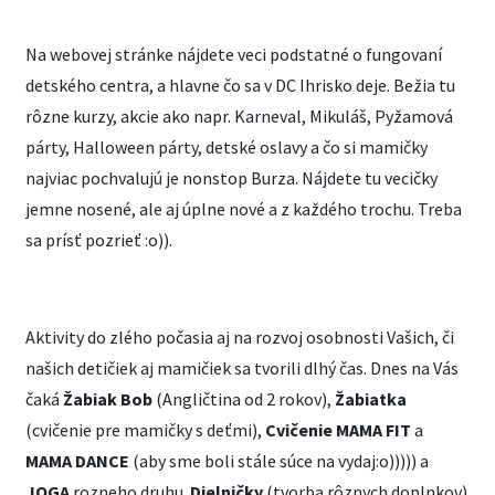
Na webovej stránke nájdete veci podstatné o fungovaní
detského centra, a hlavne čo sa v DC Ihrisko deje. Bežia tu
rôzne kurzy, akcie ako napr. Karneval, Mikuláš, Pyžamová
párty, Halloween párty, detské oslavy a čo si mamičky
najviac pochvalujú je nonstop Burza. Nájdete tu vecičky
jemne nosené, ale aj úplne nové a z každého trochu. Treba
sa prísť pozrieť :o)).
Aktivity do zlého počasia aj na rozvoj osobnosti Vašich, či
našich detičiek aj mamičiek sa tvorili dlhý čas. Dnes na Vás
čaká
Žabiak Bob
(Angličtina od 2 rokov),
Žabiatka
(cvičenie pre mamičky s deťmi),
Cvičenie MAMA FIT
a
MAMA DANCE
(aby sme boli stále súce na vydaj:o))))) a
JOGA
rozneho druhu.
Dielničky
(tvorba rôznych doplnkov)