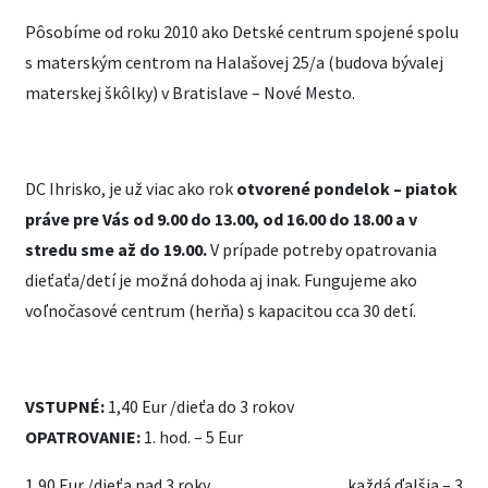
Pôsobíme od roku 2010 ako Detské centrum spojené spolu
s materským centrom na Halašovej 25/a (budova bývalej
materskej škôlky) v Bratislave – Nové Mesto.
DC Ihrisko, je už viac ako rok
otvorené pondelok – piatok
práve pre Vás od 9.00 do 13.00, od 16.00 do 18.00 a v
stredu sme až do 19.00.
V prípade potreby opatrovania
dieťaťa/detí je možná dohoda aj inak. Fungujeme ako
voľnočasové centrum (herňa) s kapacitou cca 30 detí.
VSTUPNÉ:
1,40 Eur /dieťa do 3 rokov
OPATROVANIE:
1. hod. – 5 Eur
1,90 Eur /dieťa nad 3 roky každá ďalšia – 3