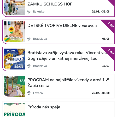
ZÁMKU SCHLOSS HOF
Rakúsko
01.08. - 31.08.
TOP
DETSKÉ TVORIVÉ DIELNE v Eurovea
Bratislava
06.08.
TOP
Bratislava zažije výstavu roka: Vincent van
Gogh ožije v unikátnej imerzívnej šou!
Bratislava
16.07.
PROGRAM na najbližšie víkendy v areáli 📍
Žabia cesta
Levoča
26.07. - 08.08.
Príroda nás spája