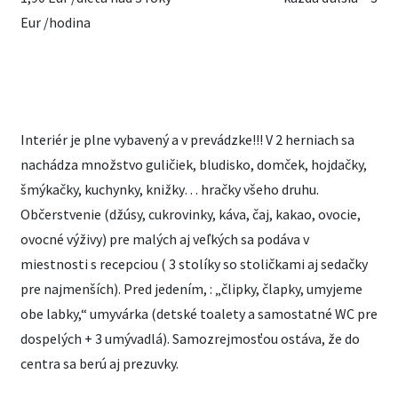
Eur /hodina
Interiér je plne vybavený a v prevádzke!!! V 2 herniach sa
nachádza množstvo guličiek, bludisko, domček, hojdačky,
šmýkačky, kuchynky, knižky… hračky všeho druhu.
Občerstvenie (džúsy, cukrovinky, káva, čaj, kakao, ovocie,
ovocné výživy) pre malých aj veľkých sa podáva v
miestnosti s recepciou ( 3 stolíky so stoličkami aj sedačky
pre najmenších). Pred jedením, : „člipky, člapky, umyjeme
obe labky,“ umyvárka (detské toalety a samostatné WC pre
dospelých + 3 umývadlá). Samozrejmosťou ostáva, že do
centra sa berú aj prezuvky.